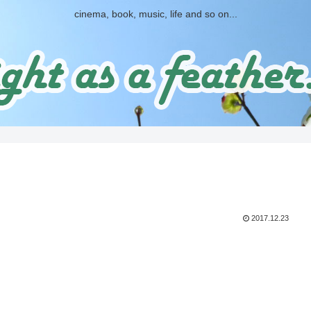
cinema, book, music, life and so on...
2017.12.23