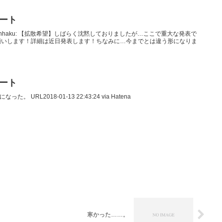
イート
itsukemenhaku: 【拡散希望】しばらく沈黙しておりましたが…ここで重大な発表で
願いします！詳細は近日発表します！ちなみに…今までとは違う形になりま
イート
った。 URL2018-01-13 22:43:24 via Hatena
寒かった……。