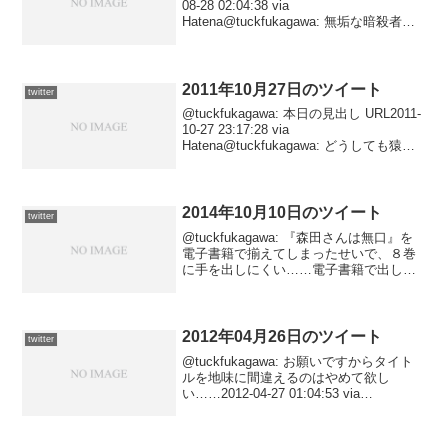
08-28 02:04:38 via
Hatena@tuckfukagawa: 無垢な暗殺者→
エロ馬鹿な犠牲者ルート。 URL2011-08-
28 01:27:53 via Hat...
2011年10月27日のツイート
twitter
@tuckfukagawa: 本日の見出し URL2011-
10-27 23:17:28 via
Hatena@tuckfukagawa: どうしても猿。
［午前十時の映画祭(77)］ URL2011-10-
27 23:04:39 via H...
2014年10月10日のツイート
twitter
@tuckfukagawa: 『森田さんは無口』を
電子書籍で揃えてしまったせいで、８巻
に手を出しにくい……電子書籍で出して
くれないと、そのうち紙版で揃えなおし
てしまいそうだ。2014-10-11 02:58:10 via
Tweet ATO...
2012年04月26日のツイート
twitter
@tuckfukagawa: お願いですからタイト
ルを地味に間違えるのはやめて欲し
い……2012-04-27 01:04:53 via
Tween@tuckfukagawa: (f・Д・)fた?か?
の?つ?め? #鷹の爪 「鷹の爪団員アプ
リ...