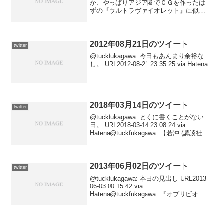
か、やっぱりアジア圏でＣＧを作ったは
ずの『ウルトラヴァイオレット』に似て
るんだよなー。まあ、どっちにしても本
篇は観たいぞ……３Ｄで評判が悪い、と
なると日本に届く可能性ぐんと低くなり
ますが。20...
2012年08月21日のツイート
twitter
@tuckfukagawa: 今日もあんまり余裕な
し。 URL2012-08-21 23:35:25 via Hatena
2018年03月14日のツイート
twitter
@tuckfukagawa: とくに書くことがない
日。 URL2018-03-14 23:08:24 via
Hatena@tuckfukagawa: 【若冲 (講談社学
術文庫)/辻 惟雄】奇想の画人・若冲の謎
めいた生涯とその画業を俯瞰する...
2013年06月02日のツイート
twitter
@tuckfukagawa: 本日の見出し URL2013-
06-03 00:15:42 via
Hatena@tuckfukagawa: 『オブリビオ
ン』 URL2013-06-02 23:15:57 via Hatena