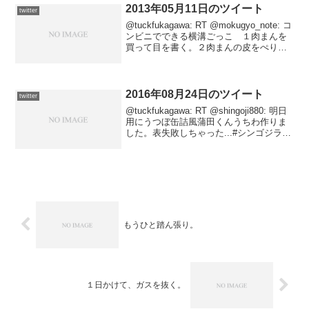
2013年05月11日のツイート
twitter
@tuckfukagawa: RT @mokugyo_note: コ
ンビニでできる横溝ごっこ １肉まんを
買って目を書く。２肉まんの皮をぺりぺ
りぺりとはがす。３中の肉がいい感じに
見えたところで「佐清、もうよい」と言
う４食べる。ウマー。2013...
2016年08月24日のツイート
twitter
@tuckfukagawa: RT @shingoji880: 明日
用にうつぼ缶詰風蒲田くんうちわ作りま
した。表失敗しちゃった...#シンゴジラ #
女性限定鑑賞会議 URL2016-08-25
00:15:49 via Twitter fo...
もうひと踏ん張り。
１日かけて、ガスを抜く。