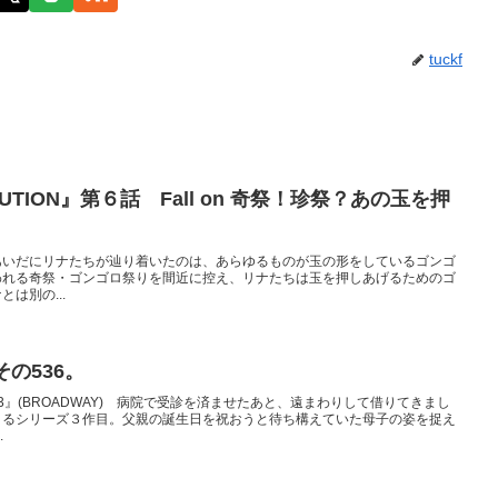
tuckf
TION』第６話 Fall on 奇祭！珍祭？あの玉を押
あいだにリナたちが辿り着いたのは、あらゆるものが玉の形をしているゴンゴ
われる奇祭・ゴンゴロ祭りを間近に控え、リナたちは玉を押しあげるためのゴ
は別の...
の536。
』(BROADWAY) 病院で受診を済ませたあと、遠まわりして借りてきまし
よるシリーズ３作目。父親の誕生日を祝おうと待ち構えていた母子の姿を捉え
.