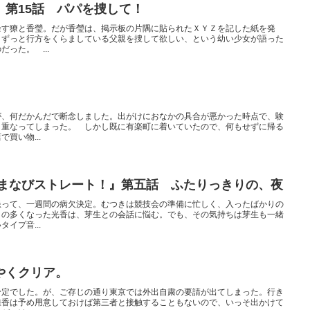
』第15話 パパを捜して！
余す獠と香瑩。だが香瑩は、掲示板の片隅に貼られたＸＹＺを記した紙を発
。ずっと行方をくらましている父親を捜して欲しい、という幼い少女が語った
った。 ...
が、何だかんだで断念しました。出がけにおなかの具合が悪かった時点で、験
々重なってしまった。 しかし既に有楽町に着いていたので、何もせずに帰る
買い物...
 まなびストレート！』第五話 ふたりっきりの、夜
患って、一週間の病欠決定。むつきは競技会の準備に忙しく、入ったばかりの
との多くなった光香は、芽生との会話に悩む。でも、その気持ちは芽生も一緒
イプ音...
やくクリア。
予定でした。が、ご存じの通り東京では外出自粛の要請が出てしまった。行き
線香は予め用意しておけば第三者と接触することもないので、いっそ出かけて