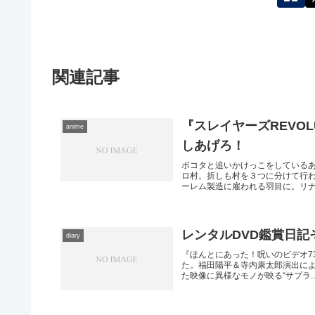
関連記事
『スレイヤーズREVOLU
anime
しあげろ！
ポコタと追いかけっこをしている
ロ村。折しも村を３つに分けて行
ーレム製造に雇われる羽目に。リナと
レンタルDVD鑑賞日記そ
diary
『ほんとにあった！呪いのビデオ73
た。福田陽平＆寺内康太郎演出に
た映像に異様なモノが映る“サプラ..