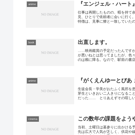
『エンジェル・ハート
anime
仕事は再開したものの、暇を持て
見、ひとりで依頼者に会いに行く
特徴は、見事に獠と一致していたのだ
出直します。
book
……映画鑑賞の予定だったんです
が悪いねとは思ってましたが、色
のは癪に障る。なので、駅前の書店で
『がくえんゆーとぴあ
anime
生徒会長・学美がおたふく風邪を
芽生といきおい二人きりになるこ
だった…… とりあえずその喧しいタ
この数年の課題をよう
cinema
当初、土曜日は墓参りに出かける
先は広大で人気が乏しく、供花や