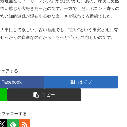
最近無性に『ＩＱエンジン』が観たいから。あの、深夜に突然
す怖い感じが大好きだったのです。一方で、だいぶコント寄りの
恐怖と知的遊戯が混在する妙な楽しさが味わえる番組でした。
事にして欲しい。古い番組でも、“古い”という事実さえ共有
。せっかくの資産なのだから、もっと活かして欲しいのです。
シェアする
Facebook
はてブ
コピー
kfをフォローする