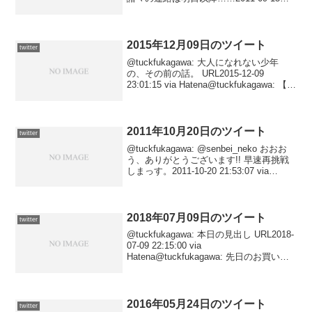
01:54:22 via Tween@tuckfukagawa: 観て
いて飽きないトップページ。 URL20...
2015年12月09日のツイート
twitter
@tuckfukagawa: 大人になれない少年
の、その前の話。 URL2015-12-09
23:01:15 via Hatena@tuckfukagawa: 【死
者の輪舞 (講談社文庫)/泡坂 妻夫】電書版
にて読みました。序盤は、話がど...
2011年10月20日のツイート
twitter
@tuckfukagawa: @senbei_neko おおお
う、ありがとうございます!! 早速再挑戦
しまっす。2011-10-20 21:53:07 via
Tween to @senbei_neko@tuckfukagawa:
本日の見...
2018年07月09日のツイート
twitter
@tuckfukagawa: 本日の見出し URL2018-
07-09 22:15:00 via
Hatena@tuckfukagawa: 先日のお買い物
URL2018-07-09 22:00:18 via
Hatena@tuckfuka...
2016年05月24日のツイート
twitter