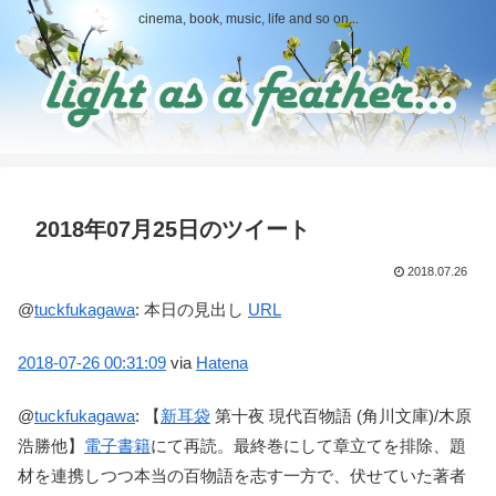
cinema, book, music, life and so on...
2018年07月25日のツイート
2018.07.26
@
tuckfukagawa
:
本日の見出し
URL
2018-07-26
00:31:09
via
Hatena
@
tuckfukagawa
:
【
新耳袋
第十夜 現代百物語 (角川文庫)/木原
浩勝他】
電子書籍
にて再読。最終巻にして章立てを排除、題
材を連携しつつ本当の百物語を志す一方で、伏せていた著者