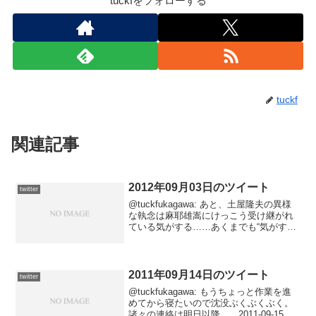
tuckfをフォローする
tuckf
関連記事
2012年09月03日のツイート
twitter
@tuckfukagawa: あと、土屋隆夫の異様
な執念は麻耶雄嵩にけっこう受け継がれ
ている気がする……あくまでも“気がす
る”ですけど。2012-09-04 02:59:05 via
Janetter@tuckfukagawa: @schi...
2011年09月14日のツイート
twitter
@tuckfukagawa: もうちょっと作業を進
めてから寝たいので沈没ぶくぶくぶく。
諸々の連絡は明日以降……2011-09-15