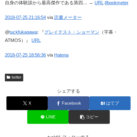
自身の体験談から最高傑作である第四… →
URL
#bookmeter
2018-07-25
21:16:54
via
読書メーター
@
tuckfukagawa
:
『
グレイテスト・ショーマン
（字幕・
ATMOS）』
URL
2018-07-25
18:56:36
via
Hatena
twitter
シェアする
X
Facebook
はてブ
LINE
コピー