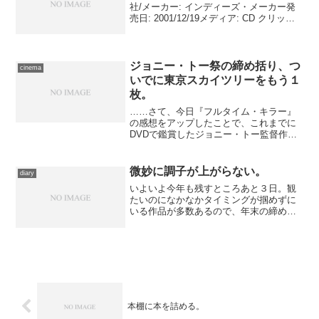
社/メーカー: インディーズ・メーカー発
売日: 2001/12/19メディア: CD クリック:
1回この商品を含むブログ (2件) を見る
ＳＭＡＰの大ヒット曲を、フォーク・ギ
ター界の重鎮石川...
ジョニー・トー祭の締め括り、つ
cinema
いでに東京スカイツリーをもう１
枚。
……さて、今日『フルタイム・キラー』
の感想をアップしたことで、これまでに
DVDで鑑賞したジョニー・トー監督作品
の感想はすべて片づきました。というわ
けで、意を決して、劇場公開中の最新作
を鑑賞するべく錦糸町へ。……前は新宿
微妙に調子が上がらない。
diary
武蔵野館で観るつもりで...
いよいよ今年も残すところあと３日。観
たいのになかなかタイミングが掴めずに
いる作品が多数あるので、年末の締めく
くりを前にもーちょっと観ておきたいの
ですが、どうも出かけられない。 作業
のほうはおおむね一段落して、次のスタ
ートに入ったばかりですか...
本棚に本を詰める。