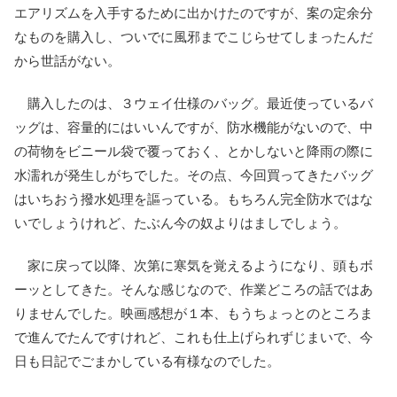
エアリズムを入手するために出かけたのですが、案の定余分
なものを購入し、ついでに風邪までこじらせてしまったんだ
から世話がない。
購入したのは、３ウェイ仕様のバッグ。最近使っているバ
ッグは、容量的にはいいんですが、防水機能がないので、中
の荷物をビニール袋で覆っておく、とかしないと降雨の際に
水濡れが発生しがちでした。その点、今回買ってきたバッグ
はいちおう撥水処理を謳っている。もちろん完全防水ではな
いでしょうけれど、たぶん今の奴よりはましでしょう。
家に戻って以降、次第に寒気を覚えるようになり、頭もボ
ーッとしてきた。そんな感じなので、作業どころの話ではあ
りませんでした。映画感想が１本、もうちょっとのところま
で進んでたんですけれど、これも仕上げられずじまいで、今
日も日記でごまかしている有様なのでした。