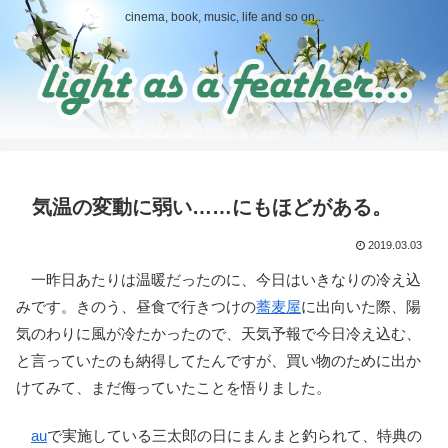
cinema, book, music, life and so on...
気温の変動に弱い……にもほどがある。
2019.03.03
一昨日あたりは温暖だったのに、今日はいきなりの冷え込
みです。きのう、昼食で行きつけの
蕎麦屋
に出向いた際、陽
気のわりに風が冷たかったので、天気予報で今日冷え込む、
と言っていたのも納得してたんですが、買い物のために出か
けてみて、まだ侮っていたことを悟りました。
au
で実施している三太郎の日にまんまと釣られて、特典の