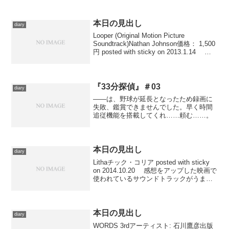
本日の見出し
diary
Looper (Original Motion Picture
Soundtrack)Nathan Johnson価格： 1,500
円 posted with sticky on 2013.1.14 映
画『LOOPER／ルーパー』サウンド...
『33分探偵』＃03
diary
――は、野球が延長となったため録画に
失敗、鑑賞できませんでした。早く時間
追従機能を搭載してくれ……頼む……。
本日の見出し
diary
Lithaチック・コリア posted with sticky
on 2014.10.20 感想をアップした映画で
使われているサウンドトラックがうまく
探せなかったので、例によって最近聴い
た曲から。チック・コリア最初のリーダ
ー・アルバムです...
本日の見出し
diary
WORDS 3rdアーティスト: 石川鷹彦出版