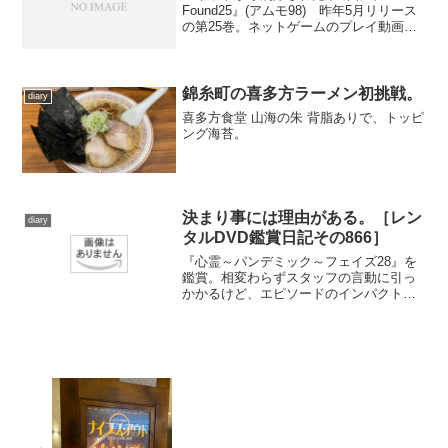
Found25』(アムモ98) 昨年5月リリース
の第25巻。ネットゲームのプレイ動画を
撮影中に記録された異変“見覚えの無いセ
ーブ履歴”、留守中に設けた動体検知カメ
ラが捉えたもの“長期旅行から帰ってき
た...
錦糸町の喜多方ラーメン初挑戦。
diary
喜多方食堂 山海の朱 背脂ありで、トッピ
ング海苔。
決まり事には理由がある。［レン
diary
タルDVD鑑賞日記その866］
『心霊～パンデミック～フェイズ28』を
鑑賞。相変わらずスタッフの言動に引っ
かかるけど、エピソードのインパクトは
強い。