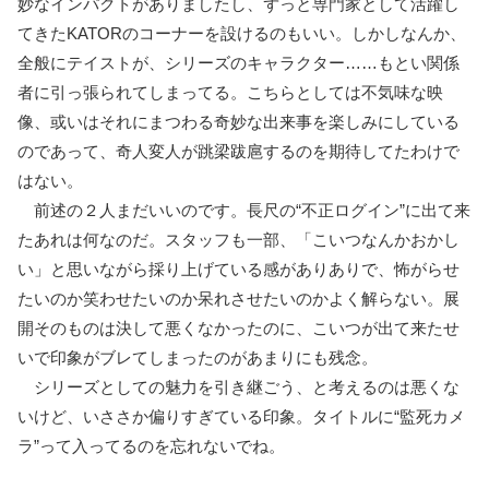
妙なインパクトがありましたし、ずっと専門家として活躍し
てきたKATORのコーナーを設けるのもいい。しかしなんか、
全般にテイストが、シリーズのキャラクター……もとい関係
者に引っ張られてしまってる。こちらとしては不気味な映
像、或いはそれにまつわる奇妙な出来事を楽しみにしている
のであって、奇人変人が跳梁跋扈するのを期待してたわけで
はない。
前述の２人まだいいのです。長尺の“不正ログイン”に出て来
たあれは何なのだ。スタッフも一部、「こいつなんかおかし
い」と思いながら採り上げている感がありありで、怖がらせ
たいのか笑わせたいのか呆れさせたいのかよく解らない。展
開そのものは決して悪くなかったのに、こいつが出て来たせ
いで印象がブレてしまったのがあまりにも残念。
シリーズとしての魅力を引き継ごう、と考えるのは悪くな
いけど、いささか偏りすぎている印象。タイトルに“監死カメ
ラ”って入ってるのを忘れないでね。