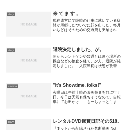
来 て ま す 。
diary
現在遠方にて臨時の仕事に就いている従
姉が帰郷したついでに顔を出した。毎月
いちどはそのための交通費も支給されて
いるそうで、他の従業員は必ずしも帰郷
に使わないそうなのだが、従姉はどーし
ても帰りたいので律儀に戻ってきてい
る。 向こうで色々と妙な体...
退院決定しました、が。
diary
朝からレントゲンや普通とは違う場所の
採血などの検査を経て、夕方、退院が確
定しました。 入院当初は状態が改善し
たところを見計らって、今後必要となる
処置を施す予定だったのですが、色々あ
って、入院で行うよりも日帰りで処置で
きる別の病院を利用し、そ...
“It's Showtime, folks!”
cinema
火曜日は午前十時の映画祭９を観に行く
日。今日は天気も保ちそうなので、自転
車にてお出かけ……もーちょっとこまめ
に漕がないと、体力がなかなか戻りませ
ん。 いつものTOHOシネマズ日本橋に
て鑑賞した今日の作品は、『シカゴ』を
作ったことでも知られる...
レンタルDVD鑑賞日記その518。
diary
『ネットから削除された禁断動画 Not