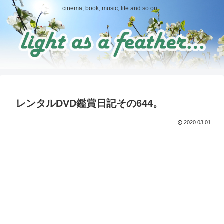
cinema, book, music, life and so on...
レンタルDVD鑑賞日記その644。
2020.03.01