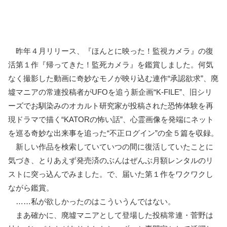
昨年４月リリース、『ほんとに映った！監視カメラ』の復
活第１作『帰ってきた！監死カメラ』を鑑賞しました。何気
なく撮影した動画に奇妙なモノが映り込む連作“承認欲求”、廃
墟マニアの常連投稿者がUFOを追う新企画“K-FILE”、旧シリ
ーズでお馴染みのオカルト研究家が投稿された恐怖体験を再
現ドラマで描く“KATORの怖い話”、心霊画像を発端にネット
を巡る奇妙な出来事を追った“不正ログイン”の全５篇を収録。
新しい作品を検索していていつの間に復活していたことに
気づき、とりあえず発売済のぶんはぜんぶ月額レンタルのリ
ストに突っ込んでみました。で、届いた第１作をワクワクし
ながら鑑賞。
……私が欲しかったのはこういうんではない。
まあ確かに、廃墟マニアとして登場した投稿常連・菅野は