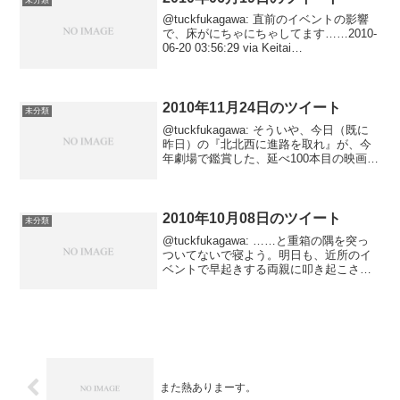
@tuckfukagawa: 直前のイベントの影響
で、床がにちゃにちゃしてます……2010-
06-20 03:56:29 via Keitai
Web@tuckfukagawa: でも詳細は呟かな
い。2010-06-20 02:22:29 ...
2010年11月24日のツイート
未分類
@tuckfukagawa: そういや、今日（既に
昨日）の『北北西に進路を取れ』が、今
年劇場で鑑賞した、延べ100本目の映画と
なりました。重複を除いた場合、100まで
残り３本。2010-11-25 00:38:31 via
Tween@tu...
2010年10月08日のツイート
未分類
@tuckfukagawa: ……と重箱の隅を突っ
ついてないで寝よう。明日も、近所のイ
ベントで早起きする両親に叩き起こされ
るはずなのです。まあ私自身も楽しみな
映画の封切り日なんだけどなっ！2010-
10-09 03:00:46 via Tw...
また熱ありまーす。