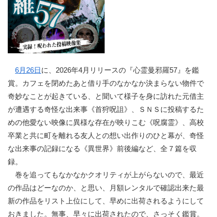
6月26日
に、2026年4月リリースの『心霊曼邪羅57』を鑑
賞。カフェを閉めたあと借り手のなかなか決まらない物件で
奇妙なことが起きている、と聞いて様子を身に訪れた元借主
が遭遇する奇怪な出来事《首狩呪詛》、ＳＮＳに投稿するた
めの他愛ない映像に異様な存在が映りこむ《呪腐霊》、高校
卒業と共に町を離れる友人との想い出作りのひと幕が、奇怪
な出来事の記録になる《異世界》前後編など、全７篇を収
録。
巻を追ってもなかなかクオリティが上がらないので、最近
の作品はどーなのか、と思い、月額レンタルで確認出来た最
新の作品をリスト上位にして、早めに出荷されるようにして
おきました。無事、早々に出荷されたので、さっそく鑑賞。