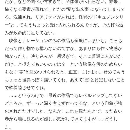
たか、などの調べが甘すぎて、全体像が伝わらない。結果、
怖くなる要素が薄れて、ただの“変な出来事”になってしまって
る。洗練され、リアリティがあれば、怪異の“ドキュメンタリ
ー”としてもうちょっと受け入れられるんですが、その打ち込
みが致命的に足りてない。
映像とナレーションのみの作品も全般にいまいち。こっち
だって作り物でも構わないのですが、あまりにも作り物感が
強かったり、映り込みが一瞬過ぎて、そこに普通に人がいた
だけ、と捉えてもいいのでは？ という映像を何のためらい
もなく“霊”と決めつけられると、正直、白けます。せめてもう
ちょっと怪異っぽく描いてくれ。あえて“霊”と肯定しないこと
で軟着陸させてくれ。
……というわけで、最近の作品でもレベルアップしてない
どころか、ずーっと深く考えず作ってるな、という印象が強
化されただけでした。なんか、これを観たあとで、また古い
巻から順に観るのが虚しい気がしてきてますが……どうし
よ。