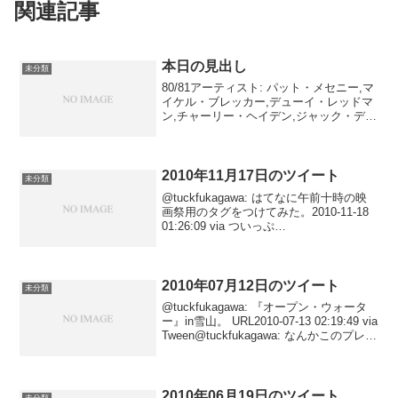
関連記事
本日の見出し
未分類
80/81アーティスト: パット・メセニー,マ
イケル・ブレッカー,デューイ・レッドマ
ン,チャーリー・ヘイデン,ジャック・ディ
ジョネット出版社/メーカー: ユニバーサ
ル ミュージック クラシック発売日:
2003/04/23メディア: CD ...
2010年11月17日のツイート
未分類
@tuckfukagawa: はてなに午前十時の映
画祭用のタグをつけてみた。2010-11-18
01:26:09 via ついっぷ
る/twipple@tuckfukagawa: 本日の見出し
URL2010-11-17 22:08:02 ...
2010年07月12日のツイート
未分類
@tuckfukagawa: 『オープン・ウォータ
ー』in雪山。 URL2010-07-13 02:19:49 via
Tween@tuckfukagawa: なんかこのプレデ
ターさん、しょっちゅう風呂に入ってる
ような。 RT @preda...
2010年06月19日のツイート
未分類