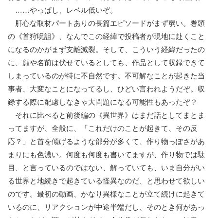
……やっぱし、レベル低いぞ。
肝心な取材パートありの長篇エピソードがまず弱い。巻頭
の《首狩呪詛》、なんでこの経緯で投稿者が現地に赴くこと
になるのかがまず支離滅裂。そして、こういう経緯だったの
に、顔や名前は伏せているとしても、作品として収録できて
しまっているのが特に不自然です。不可解なことが起きた当
事者、大変なことになってるし、ひどい言われようだぞ。収
録する際に配慮しなきゃ大問題になる可能性もあったぞ？
それに比べると前後編の《異世界》はまだ話としてまとま
ってますが、全般に、「これだけのことが起きて、その反
応？」と首を傾げるような部分が多くて、作り物っぽさがあ
まりにも色濃い。何度も何度も書いてますが、作り物では駄
目、と言っているのではない、解っていても、いま自分がい
る世界と地続きで起きている怪異なのだ、と思わせて欲しい
のです。最初の動画、かなり異様なことが立て続けに起きて
いるのに、リアクションが中途半端だし、そのとき何があっ