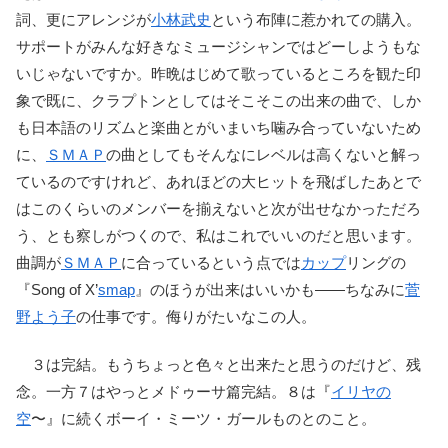
詞、更にアレンジが
小林武史
という布陣に惹かれての購入。
サポートがみんな好きなミュージシャンではどーしようもな
いじゃないですか。昨晩はじめて歌っているところを観た印
象で既に、クラプトンとしてはそこそこの出来の曲で、しか
も日本語のリズムと楽曲とがいまいち噛み合っていないため
に、
ＳＭＡＰ
の曲としてもそんなにレベルは高くないと解っ
ているのですけれど、あれほどの大ヒットを飛ばしたあとで
はこのくらいのメンバーを揃えないと次が出せなかっただろ
う、とも察しがつくので、私はこれでいいのだと思います。
曲調が
ＳＭＡＰ
に合っているという点では
カップ
リングの
『Song of X’
smap
』のほうが出来はいいかも――ちなみに
菅
野よう子
の仕事です。侮りがたいなこの人。
３は完結。もうちょっと色々と出来たと思うのだけど、残
念。一方７はやっとメドゥーサ篇完結。８は『
イリヤの
空
〜』に続くボーイ・ミーツ・ガールものとのこと。