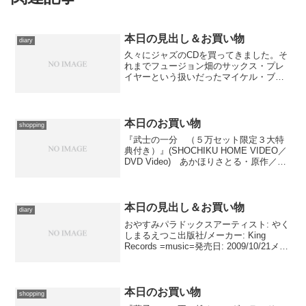
本日の見出し＆お買い物
diary
久々にジャズのCDを買ってきました。そ
れまでフュージョン畑のサックス・プレ
イヤーという扱いだったマイケル・ブレ
ッカーが自らの名義では初めてアコース
ティック中心の編成で作りあげたアルバ
ム『テイルズ・フロム・ザ・ハドソン』
より。パット・メセニー...
本日のお買い物
shopping
『武士の一分 （５万セット限定３大特
典付き）』(SHOCHIKU HOME VIDEO／
DVD Video) あかほりさとる・原作／桂
遊生丸・作画／犬上すくね・キャラクタ
ー原案『かしまし〜ガール・ミーツ・ガ
ール〜(5)』(電撃コミックス／M...
本日の見出し＆お買い物
diary
おやすみパラドックスアーティスト: やく
しまるえつこ出版社/メーカー: King
Records =music=発売日: 2009/10/21メデ
ィア: CD購入: 2人 クリック: 111回この商
品を含むブログ (66件) を見るやくしま...
本日のお買い物
shopping