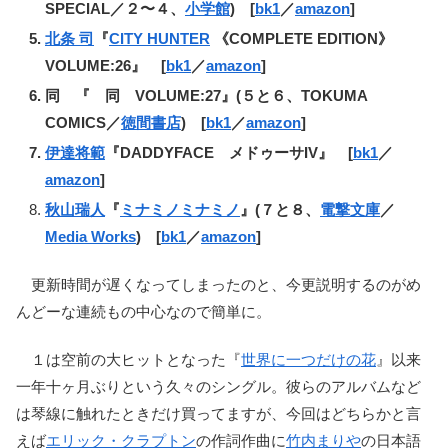
SPECIAL／２〜４、
小学館
) [
bk1
／
amazon
]
北条 司
『
CITY HUNTER
《COMPLETE EDITION》
VOLUME:26』 [
bk1
／
amazon
]
同 『 同 VOLUME:27』(５と６、TOKUMA
COMICS／
徳間書店
) [
bk1
／
amazon
]
伊達将範
『DADDYFACE メドゥーサIV』 [
bk1
／
amazon
]
秋山瑞人
『
ミナミノミナミノ
』(７と８、
電撃文庫
／
Media Works
) [
bk1
／
amazon
]
更新時間が遅くなってしまったのと、今更説明するのがめ
んどーな連続もの中心なので簡単に。
１は空前の大ヒットとなった『
世界に一つだけの花
』以来
一年十ヶ月ぶりという久々のシングル。彼らのアルバムなど
は琴線に触れたときだけ買ってますが、今回はどちらかと言
えば
エリック・クラプトン
の作詞作曲に
竹内まりや
の日本語