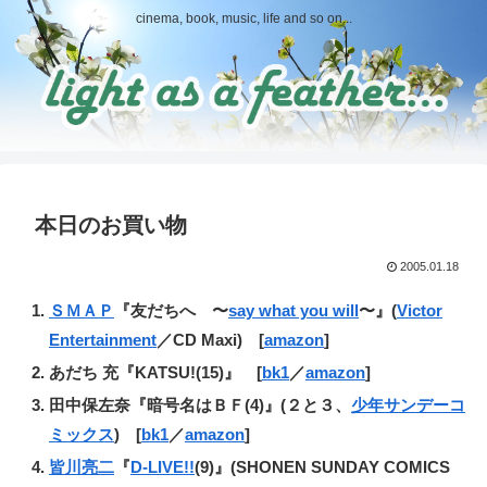
cinema, book, music, life and so on...
本日のお買い物
2005.01.18
ＳＭＡＰ
『友だちへ 〜
say what you will
〜』(
Victor
Entertainment
／CD Maxi) [
amazon
]
あだち 充『KATSU!(15)』 [
bk1
／
amazon
]
田中保左奈『暗号名はＢＦ(4)』(２と３、
少年サンデーコ
ミックス
) [
bk1
／
amazon
]
皆川亮二
『
D-LIVE!!
(9)』(SHONEN SUNDAY COMICS