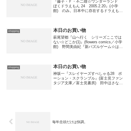
『藤子・Ｆ・不二雄☆ワンダーランド
ぼくドラえもん 24 2005.2.20』(小学
館) のみ。日本中に存在するドラえもん
グッズを集めまくった特集記事メインで
す。残すはあと１冊。
本日のお買い物
shopping
萩尾望都『山へ行く シリーズここでは
ない☆どこか(1)』(flowers comics／小学
館) 野間美由紀『新パズルゲーム☆はい
すくーる(5)』(Bonita Comics Alpha／秋
田書店) 植芝理一『謎の彼女Ｘ(2)』(ア
フタヌー...
本日のお買い物
shopping
神坂一『スレイヤーズすぺしゃる28 ポ
ーション・スクランブル』(富士見ファン
タジア文庫／富士見書房) 田中ほさな
『乱飛乱外(2)』(シリウスKC／講談社)
楠桂『ガールズザウルスＤＸ(6)』
(SUNDAY GX COMICS) 鈴木央『ブリ...
毎年念頭だけは快調。