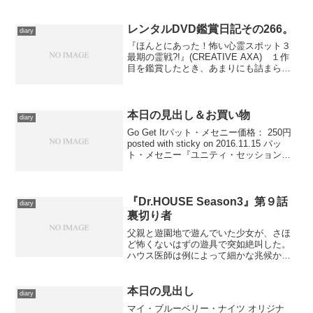
レンタルDVD鑑賞日記その266。
diary
『ほんとにあった！怖い心霊スポット３
最期の霊戦?!』(CREATIVE AXA) １作
目を鑑賞したとき、あまりにも詰まらな
くて、切り捨ててしまったのですが、昨
日やけに気分が乗らずやさぐれていたと
ころに、この３作目をオススメされたの
で、映画...
本日の見出し＆お買い物
diary
Go Get Itパット・メセニー価格： 250円
posted with sticky on 2016.11.15 パッ
ト・メセニー『ユニティ・セッション
ズ』(Nonesuch Records／WARNER
MUSIC JAPAN／CD)...
『Dr.HOUSE Season3』第９話
diary
裏切り者
父親と遊園地で遊んでいた少女が、さほ
ど怖くないはずの遊具で突如絶叫した。
ハウス医師は例によって細かな兆候から
診断して治療を行おうとするが、大別し
てふたつの問題が彼を苦しめる。ひとつ
は少女の両親が険悪な関係にあり、治療
本日の見出し
diary
のたびに意見が対立するこ...
マイ・ブルーベリー・ナイツ オリジナ