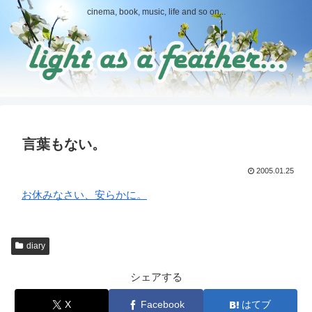
cinema, book, music, life and so on...
言葉もない。
2005.01.25
お休みなさい、安らかに。
diary
シェアする
X
Facebook
はてブ