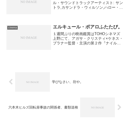
ル・サウンドトラックアーティスト: サン
トラ,カサンドラ・ウィルソン,ハロー・ス
トレンシャー,キャット・パワー,ノラ・ジ
ョーンズ,オーティス・レディング,ルー
ス・ブラウン,ライ・クーダー,メイヴィ
ス・ステ...
エルキュール・ポアロふたたび。
cinema
１週間ぶりの映画鑑賞はTOHOシネマズ
上野にて、アガサ・クリスティ×ケネス・
ブラナー監督・主演の第２作『ナイル殺
人事件（2022）』を鑑賞。ゴージャスな
愛の悲劇。
学びなさい、坊や。
六本木ヒルズ回転扉事故の関係者、書類送検