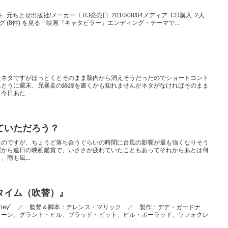
 元ちとせ出版社/メーカー: ERJ発売日: 2010/08/04メディア: CD購入: 2人
グ (8件) を見る 映画『キャタピラー』エンディング・テーマで...
たネタですがほっとくとそのまま脳内から消えそうだったのでショートコント
んとうに週末、兄暴走の経緯を書くかも知れませんがネタがなければそのまま
日あた...
ていただろう？
たのですが、ちょうど落ち合うぐらいの時間に台風の影響が最も強くなりそう
曜から連日の映画鑑賞で、いささか疲れていたこともあってそれからあとは何
雨も風...
タイム（吹替）』
Life's Journey” ／ 監督＆脚本：テレンス・マリック ／ 製作：デデ・ガードナ
リーン、グラント・ヒル、ブラッド・ピット、ビル・ポーラッド、ソフォクレ