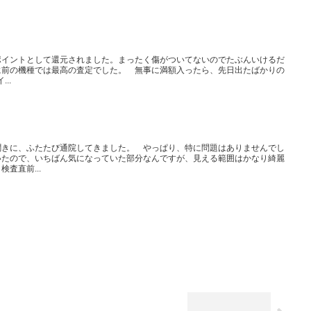
ポイントとして還元されました。まったく傷がついてないのでたぶんいけるだ
に前の機種では最高の査定でした。 無事に満額入ったら、先日出たばかりの
..
。
聞きに、ふたたび通院してきました。 やっぱり、特に問題はありませんでし
いたので、いちばん気になっていた部分なんですが、見える範囲はかなり綺麗
査直前...