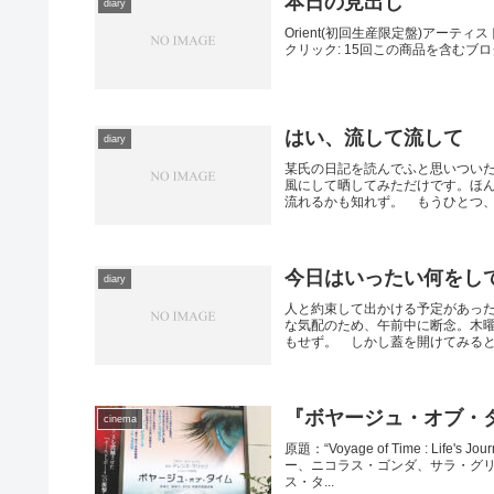
本日の見出し
diary
Orient(初回生産限定盤)アーティスト:
クリック: 15回この商品を含むブロ
はい、流して流して
diary
某氏の日記を読んでふと思いつい
風にして晒してみただけです。ほ
流れるかも知れず。 もうひとつ、今
今日はいったい何をし
diary
人と約束して出かける予定があっ
な気配のため、午前中に断念。木
もせず。 しかし蓋を開けてみると、
『ボヤージュ・オブ・
cinema
原題：“Voyage of Time : 
ー、ニコラス・ゴンダ、サラ・グ
ス・タ...