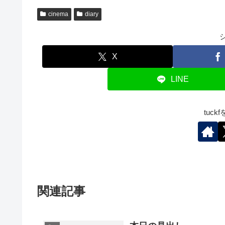
cinema
diary
X
LINE
tuc
関連記事