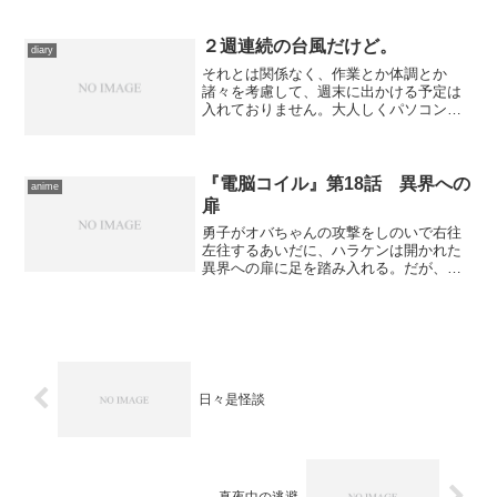
２週連続の台風だけど。
diary
それとは関係なく、作業とか体調とか
諸々を考慮して、週末に出かける予定は
入れておりません。大人しくパソコンに
向かってます。 と言いつつ、日中は自
宅の一部模様替えを手伝ったりしており
ました。先日からあっちこっち行ってい
た配置の変更もだいたい終わ...
『電脳コイル』第18話 異界への
anime
扉
勇子がオバちゃんの攻撃をしのいで右往
左往するあいだに、ハラケンは開かれた
異界への扉に足を踏み入れる。だが、い
ち早くそれを察した優子の声が、不安定
なリンクを解放した。ハラケンは、未だ
にカンナが異世界に閉じこめられている
と確信して探り続けている...
日々是怪談
真夜中の逃避