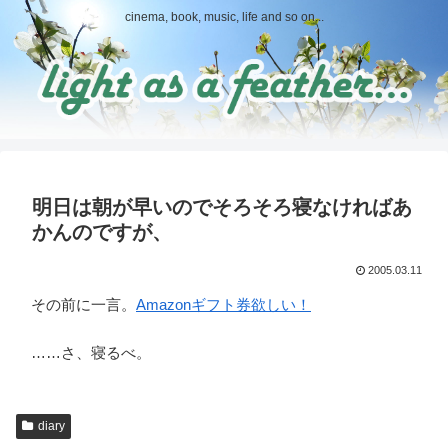
cinema, book, music, life and so on...
明日は朝が早いのでそろそろ寝なければあ
かんのですが、
2005.03.11
その前に一言。
Amazonギフト券欲しい！
……さ、寝るべ。
diary