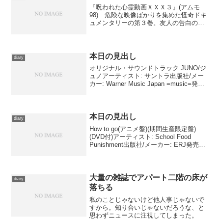
『呪われた心霊動画ＸＸＸ３』(アムモ
98) 危険な映像ばかりを集めた怪奇ドキ
ュメンタリーの第３巻。友人の告白の様
子を盗み撮りしたところ、異様な展開を
する“告白の相手”、恐るべき体験談が怪奇
を再現するさまを捉えた“実話怪談本に載
っていた話”、...
本日の見出し
diary
オリジナル・サウンドトラック JUNO/ジ
ュノアーティスト: サントラ出版社/メー
カー: Warner Music Japan =music=発売
日: 2008/04/23メディア: CD クリック: 16
回この商品を含むブログ (24件)...
本日の見出し
diary
How to go(アニメ盤)(期間生産限定盤)
(DVD付)アーティスト: School Food
Punishment出版社/メーカー: ERJ発売日:
2011/12/07メディア: CD クリック: 8回こ
の商品を含むブログ (20件...
大量の雑誌でアパート二階の床が
diary
落ちる
私のことじゃないけど他人事じゃないで
すから。知り合いじゃないだろうな、と
思わずニュースに注視してしまった。