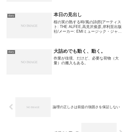
限られてくるため、どーしても落ち着き
どころは決まってしまう。時期的に、宿
が取りにくい可能性もあ...
本日の見出し
diary
桜の実の熟する時/風の詩(B)アーティス
ト: THE ALFEE,高見沢俊彦,岸利至出版
社/メーカー: EMIミュージック・ジャパ
ン発売日: 2009/05/13メディア: CD購入: 1
人 クリック: 9回この商品を含むブログ (4
件) ...
大詰めでも動く、動く。
diary
作業が佳境、だけど、必要な荷物（大
量）の搬入もある。
論理の正しさは前提の強固さを保証しない