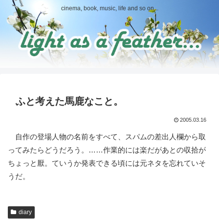
cinema, book, music, life and so on...
ふと考えた馬鹿なこと。
2005.03.16
自作の登場人物の名前をすべて、スパムの差出人欄から取
ってみたらどうだろう。……作業的には楽だがあとの収拾が
ちょっと厭。ていうか発表できる頃には元ネタを忘れていそ
うだ。
diary