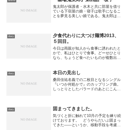
anime
鬼太郎が保護者・水木と共に部屋を借り
ている下宿屋の娘・寝子は歌手になるこ
とを夢見る美しい娘である。鬼太郎はそ
んな彼女に憧れて学校に通い始めたのだ
が、ある日、目玉の親父が弁当にドブネ
ズミを詰めたが為に、思わぬ事実が発覚
する。彼女はねずみの気配...
夕食代わりに大つけ麺博2013、
diary
５回目。
今日は両親が知人から食事に誘われたと
かで、私はひとりで食事。どーせひとり
なら、ちょうど食べたいものが複数出揃
っていて、いつ行くか悩んでいた大つけ
麺博で食べてしまえ、と早々と陽が沈ん
でしまったあとに、自転車にて新宿へお
本日の見出し
diary
出かけ。台風が通り過ぎて...
桑田佳祐名義での二枚目となるシングル
『いつか何処かで』のカップリング曲。
しっとりとしたバラードのあとにこんな
鋭いロックを入れてくるバランス感覚が
素敵。のちにコーラスに参加していたの
がホール＆オーツだと聞いて驚きまし
た。
固まってきました。
diary
気づくと折に触れて10月の予定を練り続
けております。 どうやらだいぶ固まっ
てきた――というか、移動手段を考慮し
た結果、移動が出来る時間帯がけっこう