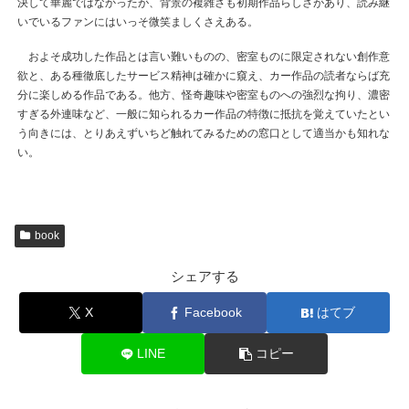
決して華麗ではなかったが、背景の複雑さも初期作品らしさがあり、読み継
いでいるファンにはいっそ微笑ましくさえある。
およそ成功した作品とは言い難いものの、密室ものに限定されない創作意
欲と、ある種徹底したサービス精神は確かに窺え、カー作品の読者ならば充
分に楽しめる作品である。他方、怪奇趣味や密室ものへの強烈な拘り、濃密
すぎる外連味など、一般に知られるカー作品の特徴に抵抗を覚えていたとい
う向きには、とりあえずいちど触れてみるための窓口として適当かも知れな
い。
book
シェアする
X
Facebook
はてブ
LINE
コピー