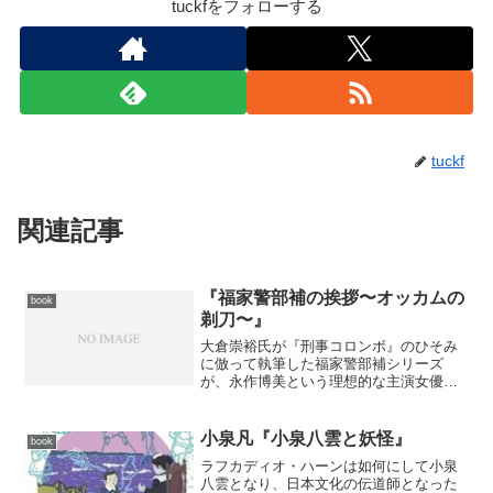
tuckfをフォローする
tuckf
関連記事
『福家警部補の挨拶〜オッカムの
book
剃刀〜』
大倉崇裕氏が『刑事コロンボ』のひそみ
に倣って執筆した福家警部補シリーズ
が、永作博美という理想的な主演女優を
得てドラマ化、本日放映されました。あ
まりにもイメージに合っていたので、密
かに楽しみにしてました。 そもそも非
小泉凡『小泉八雲と妖怪』
book
常に丁寧な倒叙推理に仕上が...
ラフカディオ・ハーンは如何にして小泉
八雲となり、日本文化の伝道師となった