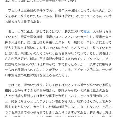
ェル博士は如何にしてこの事件を解き明かすのか？
フェル博士三番目の事件簿であり、長年入手困難となっていたものが、訳
文を改めて発売されたものである。旧版は抄訳だったということもあって待
ち望まれた１冊でもある。
但し、出来は正直、決して良くはない。解説において
霞流一
氏も触れられ
ているが、密室や怪奇趣味、濃密なロマンスといったカーらしい要素が大半
押さえ込まれ、繰り返し捻りを施したストーリー展開と、ロジックによって
犯人を割り出す解決に力を注いでいるのだが、もともと決して整っていると
は言い難い展開はそのためにかなり落ち着きがなくなっているし、決着はい
ささか不格好だ。解決に至る論理の突破口はきわめてシンプルであり、そこ
に説得力が備わっていれば鮮やかな一撃であったろうが、一読すぐに納得さ
せられる種類のものでないことが災いしている。アイディア的には、せいぜ
い中篇程度の規模の物語を支えるものだろう。
とはいえ、謎めいた状況に対してはやばやとフェル博士が鮮やかな推理を
披露しながらすぐさまそれが崩され、以降次から次へと頭脳に覚えのある
人々が持論を展開しては新たな事実が判明していく、という展開の激しさ
と、終盤にちょっとしたアクション場面を導入し、結末にほんのりと苦みを
添えるあたりなど、カーらしい外連味は随所にあり、ぎこちないな、と思い
つつも最後まで引っ張られてしまうあたりはさすがである。解き明かし方は