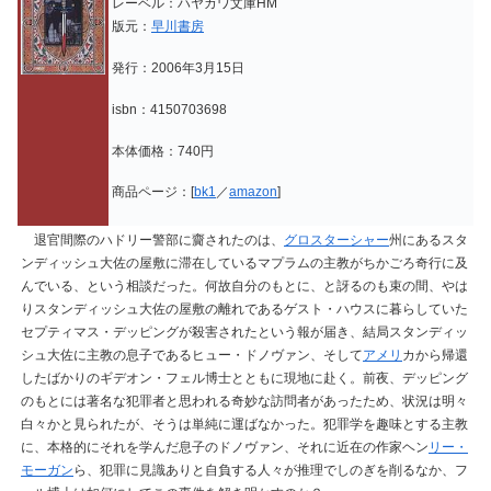
レーベル：ハヤカワ文庫HM
版元：
早川書房
発行：2006年3月15日
isbn：4150703698
本体価格：740円
商品ページ：[
bk1
／
amazon
]
退官間際のハドリー警部に齎されたのは、
グロスターシャー
州にあるスタ
ンディッシュ大佐の屋敷に滞在しているマプラムの主教がちかごろ奇行に及
んでいる、という相談だった。何故自分のもとに、と訝るのも束の間、やは
りスタンディッシュ大佐の屋敷の離れであるゲスト・ハウスに暮らしていた
セプティマス・デッピングが殺害されたという報が届き、結局スタンディッ
シュ大佐に主教の息子であるヒュー・ドノヴァン、そして
アメリ
カから帰還
したばかりのギデオン・フェル博士とともに現地に赴く。前夜、デッピング
のもとには著名な犯罪者と思われる奇妙な訪問者があったため、状況は明々
白々かと見られたが、そうは単純に運ばなかった。犯罪学を趣味とする主教
に、本格的にそれを学んだ息子のドノヴァン、それに近在の作家ヘン
リー・
モーガン
ら、犯罪に見識ありと自負する人々が推理でしのぎを削るなか、フ