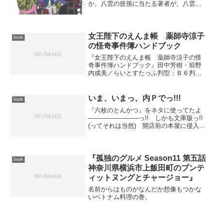
か。八雲の曾孫に当たる著者が、八雲自
身の眼差しを借りて描く伝記。
女王陛下のえんま帳 薬師寺涼子
book
の怪奇事件簿ハンドブック
『女王陛下のえんま帳 薬師寺涼子の怪
奇事件簿ハンドブック』田中芳樹・垣野
内成美／らいとすたっふ判型：Ｂ６判ソ
フト版元：光文社発行：2004年1月25日
isbn：4334974279本体価格：1200円商品
ページ： 田中芳樹氏が現在最も精力
いま、いまっ、内Ｐでっ!!!
book
的...
『六枚のとんかつ』をネタに使ってたよ
――――――――っ!! しかも文庫版っ!!
(ってそれは当然) 開店前の本屋に侵入
し、お薦め本として見つけてきた本を題
名からてきとーに内容を類推して紹介す
るというコーナーだったので、ゴルゴ松
本がしごく適当に...
『孤独のグルメ Season11 第五話
book
神奈川県横浜市上飯田町のブンテ
ィットヌングとチャージョー』
名前からはものがなんだか想像もつかな
いベトナム料理の巻。