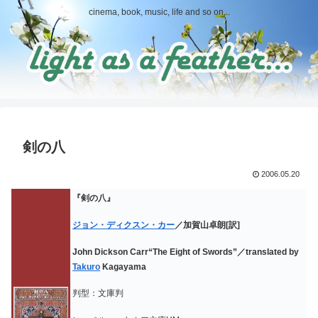
cinema, book, music, life and so on...
剣の八
2006.05.20
『剣の八』
ジョン・ディクスン・カー
／加賀山卓朗[訳]
John Dickson Carr“The Eight of Swords”／translated by
Takuro
Kagayama
判型：文庫判