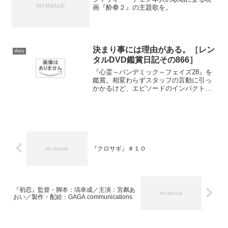
画『酔拳２』の主題歌を。
決まり事には理由がある。［レン
diary
タルDVD鑑賞日記その866］
『心霊～パンデミック～フェイズ28』を
鑑賞。相変わらずスタッフの言動に引っ
かかるけど、エピソードのインパクトは
強い。
『クロサギ』＃１０
『初恋』監督・脚本：塙幸成／主演：宮粼あ
おい／製作・配給：GAGA communications