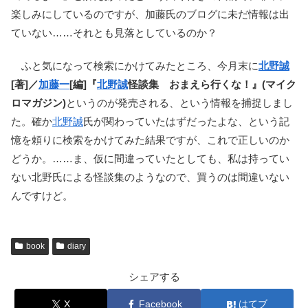
楽しみにしているのですが、加藤氏のブログに未だ情報は出
ていない……それとも見落としているのか？
ふと気になって検索にかけてみたところ、今月末に
北野誠
[著]／
加藤一
[編]『
北野誠
怪談集 おまえら行くな！』(マイク
ロマガジン)
というのが発売される、という情報を捕捉しまし
た。確か
北野誠
氏が関わっていたはずだったよな、という記
憶を頼りに検索をかけてみた結果ですが、これで正しいのか
どうか。……ま、仮に間違っていたとしても、私は持ってい
ない北野氏による怪談集のようなので、買うのは間違いない
んですけど。
book
diary
シェアする
X
Facebook
はてブ