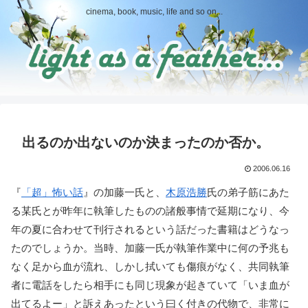
cinema, book, music, life and so on...
出るのか出ないのか決まったのか否か。
2006.06.16
『
「超」怖い話
』の加藤一氏と、
木原浩勝
氏の弟子筋にあた
る某氏とが昨年に執筆したものの諸般事情で延期になり、今
年の夏に合わせて刊行されるという話だった書籍はどうなっ
たのでしょうか。当時、加藤一氏が執筆作業中に何の予兆も
なく足から血が流れ、しかし拭いても傷痕がなく、共同執筆
者に電話をしたら相手にも同じ現象が起きていて「いま血が
出てるよー」と訴えあったという曰く付きの代物で、非常に