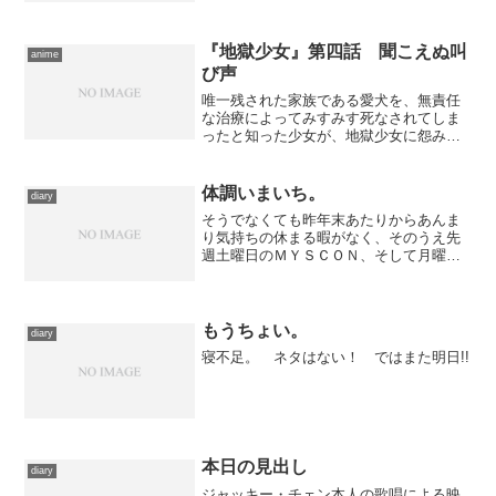
プ。ちなみにこの出来事のあと、抽斗の
中の居心地がいいことをサツキも知った
ようで、サツキのほうが頻繁...
『地獄少女』第四話 聞こえぬ叫
anime
び声
唯一残された家族である愛犬を、無責任
な治療によってみすみす死なされてしま
ったと知った少女が、地獄少女に怨みを
託す。 今回はちょっとだけ感心しまし
た。今まででいちばん動機と復讐手段の
調和が取れてます。こういう悪さを働い
体調いまいち。
diary
ていた男なら、ああした復...
そうでなくても昨年末あたりからあんま
り気持ちの休まる暇がなく、そのうえ先
週土曜日のＭＹＳＣＯＮ、そして月曜日
に家族が増えたために気力体力消耗した
せいで、どうも体調が良くない。鼻風邪
の傾向も出ていたので、今日は風邪薬を
服用して一日大人しくして...
もうちょい。
diary
寝不足。 ネタはない！ ではまた明日!!
本日の見出し
diary
ジャッキー・チェン本人の歌唱による映