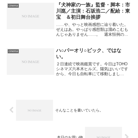
『犬神家の一族』監督・脚本：市
cinema
川崑／主演：石坂浩二／配給：東
宝 ＆初日舞台挨拶
……や、やっと映画感想に辿り着いた。
ぜえはあ。やっぱり感想類は溜めこむも
んじゃありません……。 週末恒例の映
画鑑賞、本日は先週のうちにチケットを
確保してあったので、“駐輪場が空いてな
くて入れません”という事態を避けるため
ハ○パーオリ○ピック、ではな
cinema
にも電車にて、きのう...
い。
２日連続で映画鑑賞です。今日はTOHO
シネマズ六本木ヒルズ。陽気はいいです
から、今日も自転車にて移動しまし
た。 本日の作品は新・午前十時の映画
祭24本目、1924年パリ・オリンピックの
イギリス代表となったふたりの選手の活
躍を、その背景や信条...
そんなことを書いていたら。
本日のお買い物