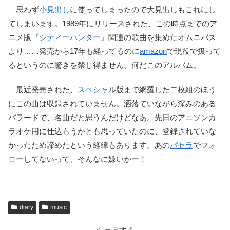
思わず
小見出し
に使ってしまったので大見出しもこれにし
てしまいます。1989年にリリースされた、この時点までのア
ニメ版『
シティーハンター
』関連の歌曲を集めたオムニバス
より……発売から17年も経ってるのに
amazon
で現役で扱って
るというのに驚きを禁じ得ません。何だこのアルバム。
最近発売された、
スペシャ
ル版まで網羅した二枚組のほう
にこの曲は収録されていません。洒落ていながら深みのある
バラードで、名曲だと思うんだけどなあ。先日のアニソンカ
ラオケ用に仕込もうかとも思っていたのに、登録されていな
かったため諦めたという経緯もあります。あの
パセラ
でフォ
ローしてないって、そんなに嫌いかー！
diary
music