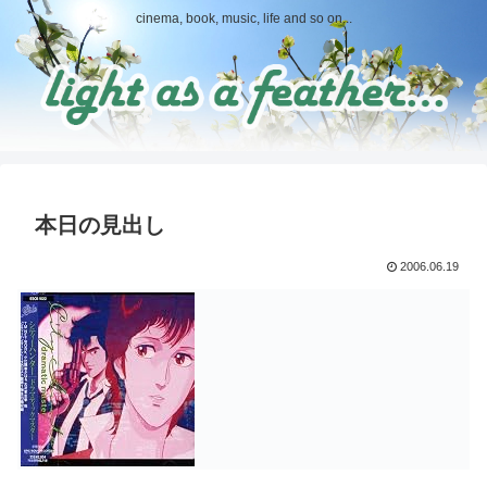
cinema, book, music, life and so on...
本日の見出し
2006.06.19