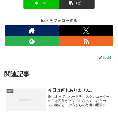
LINE
コピー
tuckfをフォローする
tuckf
関連記事
今日は何もありません。
diary
例によって、ハードディスクレコーダー
の空き容量がピンチになっていたため、
その整頓と、夕方からの毎度の用事に時
間を割かれたので、ここのネタを用意す
るゆとりはありませんでした。次の映画
感想は『フューリー』の予定ですが、ま