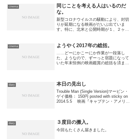
た明日からバタバタするの...
同じことを考える人はいるのだ
cinema
な。
新型コロナウイルスの騒動により、封切
りが延期になる映画がだいぶ出ていま
す。特に、北米と公開時期が１、２ヶ月
ほどしかズレていないマーヴェルやＤＣ
の新作は、北米の映画館の多くが閉鎖さ
れているため、あちらに押し出されるよ
ようやく2017年の総括。
cinema
うに、早々と延期が打ち出さ...
……どーにかこーにか作業が一段落し
た、ようなので、ずーっと宿題になって
いた年末恒例の映画鑑賞の総括を済ませ
ました。さすがに１ヶ月も過ぎた日付に
直接アップするのも妙なので、2017年12
月31日の項に追記してあります。興味が
ある方はこちらから...
本日の見出し
diary
Trouble Man (Single Version)マービン・
ゲイ価格： 150円 posted with sticky on
2014.5.5 映画『キャプテン・アメリカ
／ウィンター・ソルジャー』のなかで使
用されている、というか、主...
３度目の搬入。
diary
今回もたくさん届きました。