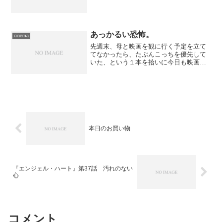
あっかるい恐怖。
cinema
先週末、母と映画を観に行く予定を立て
てなかったら、たぶんこっちを優先して
いた、という１本を拾いに今日も映画館
へ。 行き先は池袋です。陽気は良好、
ですが池袋までの道のりは文字通り平坦
ではない。自転車だとなかなかハードで
すし、バイクを駐めるとこ...
本日のお買い物
『エンジェル・ハート』第37話 汚れのない
心
コメント