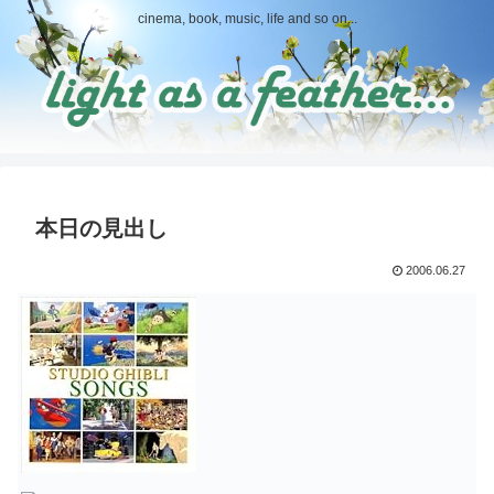
cinema, book, music, life and so on...
本日の見出し
2006.06.27