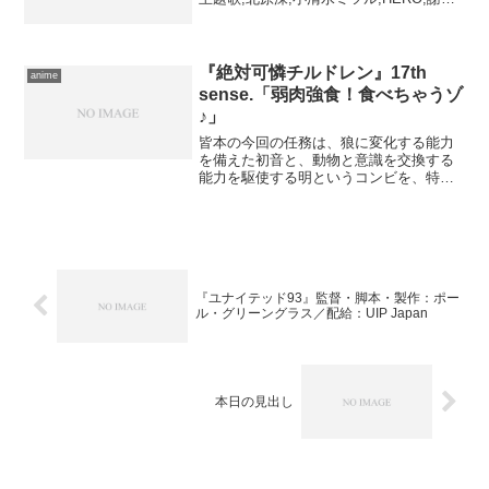
義哲,MOJO,SHY,藤村茶々丸,サントラ,森
村献,ドワイト・ウォルドロン出版社/メー
カー: 日本コロ...
『絶対可憐チルドレン』17th
anime
sense.「弱肉強食！食べちゃうゾ
♪」
皆本の今回の任務は、狼に変化する能力
を備えた初音と、動物と意識を交換する
能力を駆使する明というコンビを、特務
エスパー採用試験に合格させること。職
務中も食欲に囚われてしまう初音の欠点
を克服し、実務に耐えるように皆本は懸
命の訓練を続けるが、ザ・...
『ユナイテッド93』監督・脚本・製作：ポー
ル・グリーングラス／配給：UIP Japan
本日の見出し