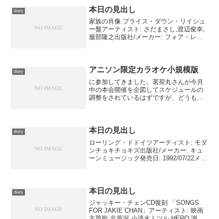
10/7 初日 出雲大社参拝＆第四...
本日の見出し
diary
家族の肖像 プライス・ダウン・リイシュ
ー盤アーティスト: さだまさし,渡辺俊幸,
服部隆之出版社/メーカー: フォア・レコ
ード発売日: 2004/06/30メディア: CDこの
商品を含むブログ (10件) を見る この曲
はさだまさしの父君・佐...
アニソン限定カラオケ小規模版
diary
に参加してきました。茗荷丸さんが今月
中の本会開催を企図してスケジュールの
調整をされているはずですが、どうも私
のほうは今月末ぐらいで予定を合わせる
のが困難になりそうだったので、渇を癒
すためにも参加してきました。待ち合わ
せが秋葉原だったので、バ...
本日の見出し
diary
ローリング・ドドイツアーティスト: モダ
ンチョキチョキズ出版社/メーカー: キュ
ーンミュージック発売日: 1992/07/22メデ
ィア: CD購入: 2人 クリック: 6回この商品
を含むブログ (24件) を見る モダンチョ
キチョキズ199...
本日の見出し
diary
ジャッキー・チェンCD復刻 「SONGS
FOR JAKIE CHAN」アーティスト: 映画
主題歌,北原深,小清水ミツル,HERO,謝花