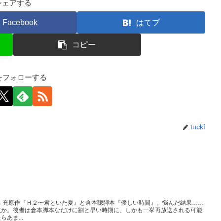
シェアする
Facebook
はてブ
コピー
kfをフォローする
tuckf
 充原作『Ｈ２〜君といた夏』と倉本聰脚本『優しい時間』。悩んだ結果……
故か。後者は倉本脚本なだけに割と早い時期に、しかも一挙再放送される可能
あま...