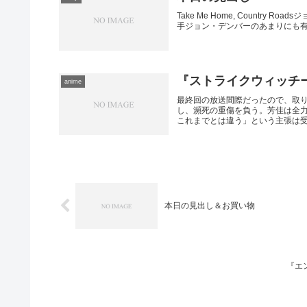
Take Me Home, Country Roa
手ジョン・デンバーのあまりにも有
『ストライクウィッチ
anime
最終回の放送間際だったので、取
し、瀕死の重傷を負う。芳佳は全
これまでとは違う」という主張は受け
本日の見出し＆お買い物
『エ