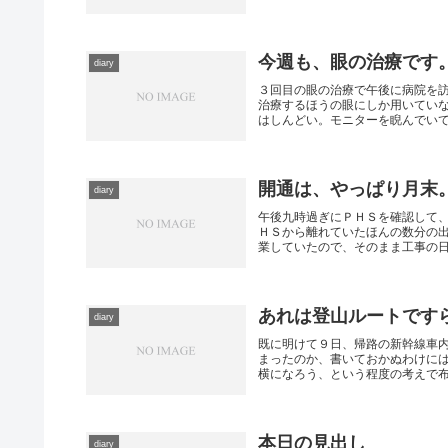
今週も、眼の治療です
diary
３回目の眼の治療で午後に病院を
治療するほうの眼にしか用いてい
はしんどい。モニターを睨んでいても
開通は、やっぱり月末
diary
午後九時過ぎにＰＨＳを確認して、
ＨＳから離れていたほんの数分の
業していたので、そのまま工事の日程
あれは登山ルートです
diary
既に明けて９日、帰路の新幹線車
まったのか、書いておかぬわけに
横になろう、という程度の考えで布団
本日の見出し
diary