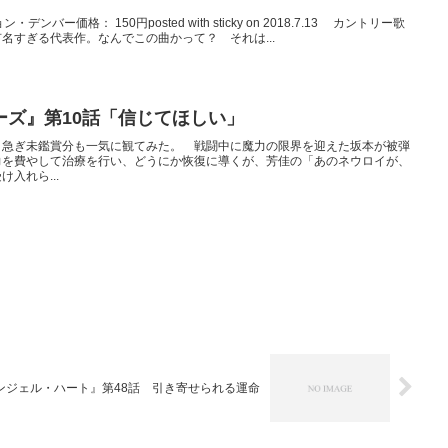
dsジョン・デンバー価格： 150円posted with sticky on 2018.7.13 カントリー歌
名すぎる代表作。なんでこの曲かって？ それは...
ーズ』第10話「信じてほしい」
り急ぎ未鑑賞分も一気に観てみた。 戦闘中に魔力の限界を迎えた坂本が被弾
力を費やして治療を行い、どうにか恢復に導くが、芳佳の「あのネウロイが、
入れら...
ンジェル・ハート』第48話 引き寄せられる運命