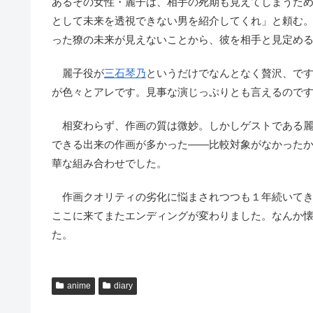
あるその女性・麗子は、相手の死期も見えてしまうた
として未来を透視できない男を紹介してくれ」と頼む
った獠の未来が見えないことから、彼を相手と見定め
麗子役が
三石琴乃
というだけでなんとなく贅沢、です
が色々とアレです。見事な演じっぷりとも言えるので
相変わらず、作画の質は微妙。しかしゲストである麗
できる出来の作画が多かった――比較対象がなかった
華な組み合わせでした。
作画クオリティの劣化に悩まされつつも１年続いてき
ここに来てまたエンディングが変わりました。なんか
た。
anime
diary