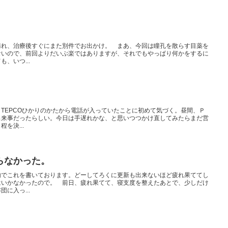
。
訪れ、治療後すぐにまた別件でお出かけ。 まあ、今回は瞳孔を散らす目薬を
ないので、前回よりだいぶ楽ではありますが、それでもやっぱり何かをするに
、いつ...
。
TEPCOひかりのかたから電話が入っていたことに初めて気づく。昼間、Ｐ
出来事だったらしい。今日は手遅れかな、と思いつつかけ直してみたらまだ営
を決...
らなかった。
内でこれを書いております。どーしてろくに更新も出来ないほど疲れ果ててし
はいかなかったので。 前日、疲れ果てて、寝支度を整えたあとで、少しだけ
に入っ...