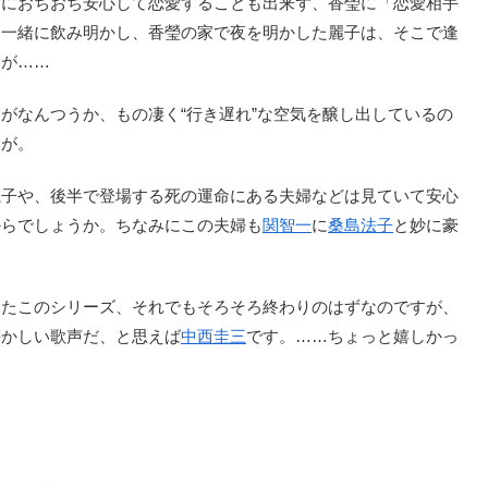
めにおちおち安心して恋愛することも出来ず、香瑩に「恋愛相手
。一緒に飲み明かし、香瑩の家で夜を明かした麗子は、そこで逢
るが……
がなんつうか、もの凄く“行き遅れ”な空気を醸し出しているの
すが。
子や、後半で登場する死の運命にある夫婦などは見ていて安心
からでしょうか。ちなみにこの夫婦も
関智一
に
桑島法子
と妙に豪
たこのシリーズ、それでもそろそろ終わりのはずなのですが、
懐かしい歌声だ、と思えば
中西圭三
です。……ちょっと嬉しかっ