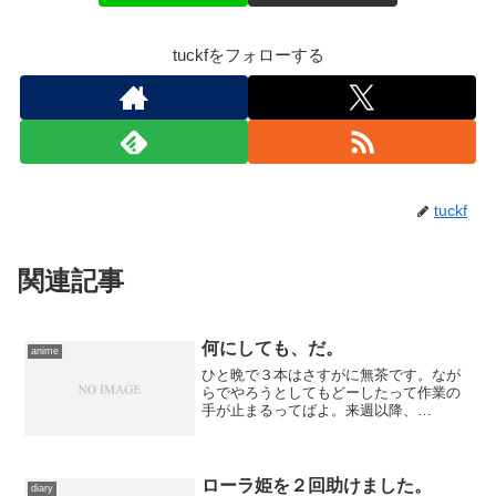
tuckfをフォローする
tuckf
関連記事
何にしても、だ。
anime
ひと晩で３本はさすがに無茶です。なが
らでやろうとしてもどーしたって作業の
手が止まるってばよ。来週以降、
『BAMBOO BLADE』はアニメ感想をア
ップする予定のなさそうな木曜日に回す
か……
ローラ姫を２回助けました。
diary