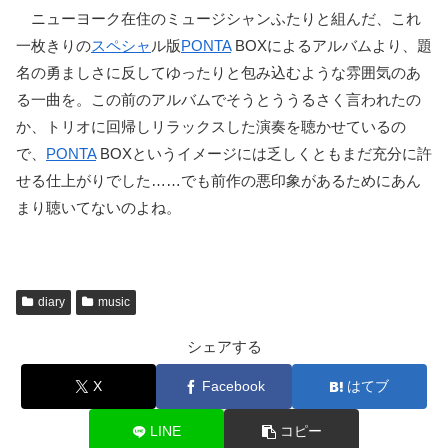
ニューヨーク在住のミュージシャンふたりと組んだ、これ
一枚きりの
スペシャ
ル版
PONTA
BOXによるアルバムより、題
名の勇ましさに反してゆったりと包み込むような雰囲気のあ
る一曲を。この前のアルバムでそうとううるさく言われたの
か、トリオに回帰しリラックスした演奏を聴かせているの
で、
PONTA
BOXというイメージには乏しくともまだ充分に許
せる仕上がりでした……でも前作の悪印象があるためにあん
まり聴いてないのよね。
diary
music
シェアする
X
Facebook
はてブ
LINE
コピー