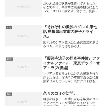
だいぶ足腰の状態が改善してきました。
そこで今日、午前中に映画を観るにあた
って、TOHOシネマズ上野まで、徒歩で
行くことを久しぶりに選んだ。 誤算だ
ったのは、改善したとは言い条、まだス
ピードは上げづらい、ということ。以前
と同じ感覚で家を出たら...
『それぞれの孤独のグルメ 第七
diary
話 島根県出雲市の餃子とライ
ス』
第７話のゲスト主人公は斎比嘉愛未演じ
るＣＡ。出雲そばもあるよ。
『薬師寺涼子の怪奇事件簿』ファ
anime
イナルファイル 東京デッド・オ
ア・ラブ(後編)
マリアンヌ＆リュシエンヌの援軍を得た
涼子たちは、瑠璃子の本拠である芝に直
接乗り込んでいくが、既にアジトはもぬ
けの空だった。東京タワーの足下で待ち
受ける瑠璃子と、涼子は直接対峙する
――！ ……こういう原作つきのアニメ
久々のコミケ訪問。
diary
で、語られていないストーリ...
前項の続き。 金曜日から今年夏のコミ
ックマーケットが開催されていました。