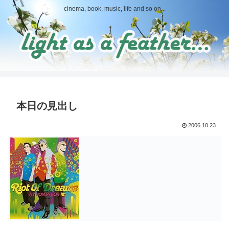
cinema, book, music, life and so on...
本日の見出し
2006.10.23