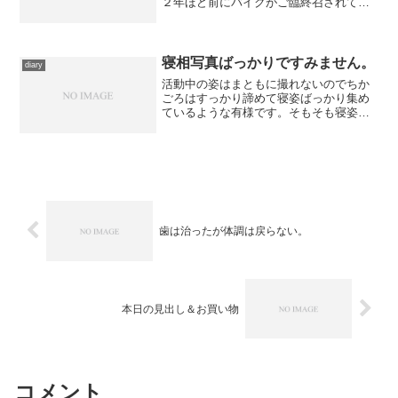
２年ほど前にバイクがご臨終召されて以
来、移動がめんどくさくなったのに加
え、ゆとりのある時期に重ならなかった
ので、しばらくご無沙汰していました
が、今年は意を決して出かけて...
寝相写真ばっかりですみません。
diary
活動中の姿はまともに撮れないのでちか
ごろはすっかり諦めて寝姿ばっかり集め
ているような有様です。そもそも寝姿が
面白いから、というのも大きいのです
が。後ろ足を本の山のあいだに突っこん
で、前足２本は伸ばして頭はその下。
ずっと大量に仕込んであった...
歯は治ったが体調は戻らない。
本日の見出し＆お買い物
コメント