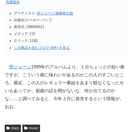
洗濯脱水
アーティスト:
所ジョージ
,
坂崎幸之助
出版社/メーカー:
バップ
発売日:
1999/08/21
メディア:
CD
クリック
: 11回
この商品を含むブログ (8件) を見る
所ジョージ
1999年のアルバムより。１分ちょっとの短い曲
ですが、こういう曲に味わいがあるのがこの人のすごいとこ
ろ。最近、この人のレギュラー番組をあまり観なくなったせ
いもあってか、新曲の話を聞かないな、何か出てるのか
な……と調べてみると、今年３月に発売するという情報が。
おお。
diary
music