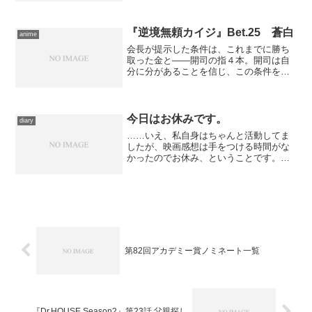
監督＆ダニエル・オートゥイユ主演コン
ビによるノワール。劇場未公開で、今年
に入ってD...
『逆境無頼カイジ』Bet.25 蒼白
anime
会長が提示した条件は、これまでに勝ち
取った金と――開司の指４本。開司は自
分に分があることを信じ、この条件を呑
んだ。かくて、ティッシュペーパーの箱
とペーパータオルを用いた簡素な、しか
し狂気じみた最後のギャンブルが幕を上
げる…… ギャンブルの内...
今日はお休みです。
diary
……いえ、私自身はちゃんと活動してま
したが、映画感想は手をつける時間がな
かったのでお休み、ということです。
と言いつつ、実は書くことは書いていた
りする。ただしそれは年末・年明けの更
新に使うつもりなのです。あと２つで今
月の映画感想の本数は20...
第82回アカデミー賞ノミネート一覧
『Dr.HOUSE Season2』第23話 父親探し