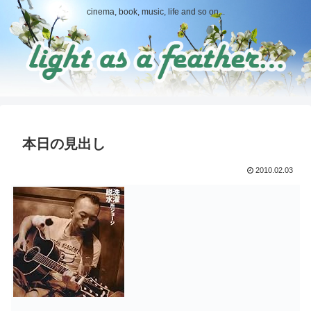
cinema, book, music, life and so on...
本日の見出し
2010.02.03