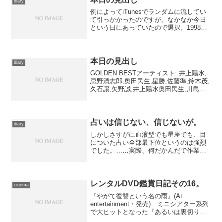
diary
例によってiTunesでランダムに流してい
て引っかかったのですが、なかなか今日
という日にあっていたので選択。1998年
にリリースされた、定番をほぼ完璧に網
羅したベストアルバムより。
本日の見出し
diary
GOLDEN BESTアーティスト: 井上陽水,
忌野清志郎,奥田民生,星勝,佐藤準,鈴木茂,
久石譲,矢野誠,井上陽水奥田民生,川島裕
二,高中正義出版社/メーカー: フォーライ
フ ミュージックエンタテイメント発売日:
1999/07/28メデ...
占いは信じない、信じないが。
diary
しかしさすがに血液型でも星座でも、目
についた占い全部最下位というのは強烈
でした。……実際、何だかんだで作業が
手につかない１日でした。今から取り戻
すぞちくしょー!!
レンタルDVD鑑賞日記その16。
cinema
『やがて復讐という名の雨』(At
entertainment・発売) ミニシアター系列
で大ヒットとなった『あるいは裏切りと
いう名の犬』のオリヴィエ・マルシャル