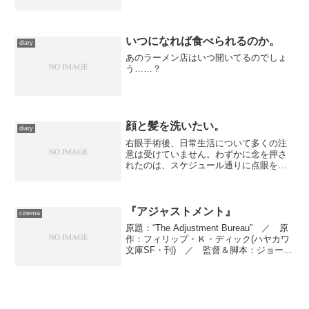
部）のコンボ。 これまでもそういう印
象がありましたが、今回は特に伸恵が常
識人になってます。過去の悪行を千佳に
復讐される一幕もありますが、...
いつになれば食べられるのか。
diary
あのラーメン店はいつ開いてるのでしょ
う……？
顔と髪を洗いたい。
diary
右眼手術後、日常生活について多くの注
意は受けていません。わずかに念を押さ
れたのは、スケジュール通りに点眼を続
けることと、指示があるまで顔を濡らさ
ないこと。 点眼はともかく、後者がけ
っこう辛い。基本的に脂性で、雲脂が出
やすい体質なので、起きた...
『アジャストメント』
cinema
原題：“The Adjustment Bureau” ／ 原
作：フィリップ・Ｋ・ディック(ハヤカワ
文庫SF・刊) ／ 監督＆脚本：ジョー
ジ・ノルフィ ／ 製作：マイケル・ハ
ケット、ジョージ・ノルフィ、ビル・カ
ラッロ、クリス・ムーア ／ 製作...