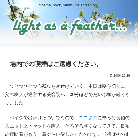
cinema, book, music, life and so on...
場内での喫煙はご遠慮ください。
2006.10.26
ひとつひとつ心残りを片付けていく。本日は髪を切りに、
父の友人が経営する美容院へ。30分ほどでだいぶ頭が軽くな
りました。
バイクで出かけたついでなので、
ユニクロ
に寄って長袖の
スエット上下セットを購入。そろそろ寒くなってきて、長袖
の寝間着がもう一着ぐらい欲しかったのです。当初はそのま