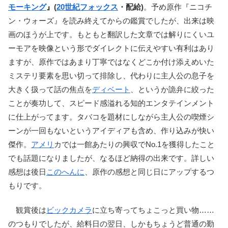
モーキング
』(
20世紀フォックス
・配給)
。予め原作『ニコチ
ン・ウォーズ』を読み終えてからの鑑賞でしたが、出来は映
画のほうが上です。もともと翻訳した文章では解りにくいユ
ーモアを映像という形でダイレクトに伝えやすい有利はあり
ますが、原作ではあまり丁寧ではなくどこか付け添えめいた
ミステリ要素を思い切って排除し、代わりに主人公の息子を
大きく扱って話の焦点を
ディベート
、というか詭弁に絞った
ことが奏功して、スピード感溢れる知的エンタテインメント
に仕上がってます。タバコを題材にしながら主人公の喫煙シ
ーンが一回もないというアイディアも含め、作り込みが快い
傑作。
アメリ
カでは一館あたりの興収でNo.1を獲得したこと
でも話題になりましたが、なるほど納得の出来です。詳しい
感想は後日
このへんに
、原作の感想と同じ日にアップするつ
もりです。
観賞後は
ビックカメラ
に立ち寄ってちょこっと買い物……
のつもりでしたが、給料日の翌日、しかもちょうど普通の勤