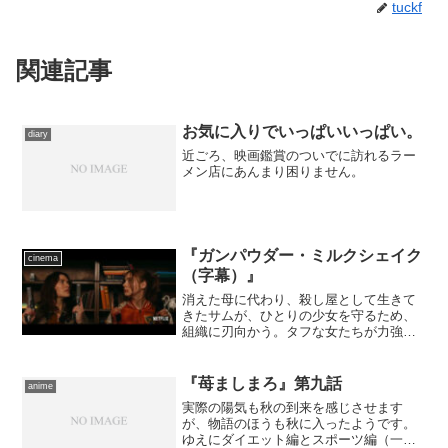
tuckf
関連記事
お気に入りでいっぱいいっぱい。
diary
近ごろ、映画鑑賞のついでに訪れるラー
メン店にあんまり困りません。
『ガンパウダー・ミルクシェイク
cinema
（字幕）』
消えた母に代わり、殺し屋として生きて
きたサムが、ひとりの少女を守るため、
組織に刃向かう。タフな女たちが力強く
躍動するスタイリッシュ・アクション。
『苺ましまろ』第九話
anime
実際の陽気も秋の到来を感じさせます
が、物語のほうも秋に入ったようです。
ゆえにダイエット編とスポーツ編（一