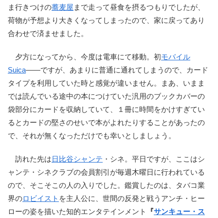
ま行きつけの
蕎麦屋
まで走って昼食を摂るつもりでしたが、
荷物が予想より大きくなってしまったので、家に戻ってあり
合わせで済ませました。
夕方になってから、今度は電車にて移動。初
モバイル
Suica
――ですが、あまりに普通に通れてしまうので、カード
タイプを利用していた時と感覚が違いません。まあ、いまま
では読んでいる途中の本につけていた汎用のブックカバーの
袋部分にカードを収納していて、１冊に時間をかけすぎてい
るとカードの堅さのせいで本がよれたりすることがあったの
で、それが無くなっただけでも幸いとしましょう。
訪れた先は
日比谷シャンテ
・シネ。平日ですが、ここはシ
ャンテ・シネクラブの会員割引が毎週木曜日に行われている
ので、そこそこの人の入りでした。鑑賞したのは、タバコ業
界の
ロビイスト
を主人公に、世間の反発と戦うアンチ・ヒー
ローの姿を描いた知的エンタテインメント
『
サンキュー・ス