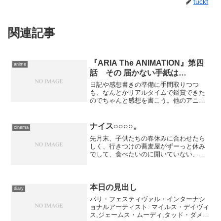
tuckf
関連記事
『ARIA The ANIMATION』第四
anime
話 その 届かない手紙は…
日記や感想書きの準備に手間取りつつ
も、なんとかリアルタイムで鑑賞できた
のでちゃんと感想を書こう。他のアニメ
よりも安心して観てられるし〜。 原作
ファンとは言い条、そう常に読み返して
いるわけではないのでやや心許ないので
ナイス○○○○。
cinema
すが、今回のエピソードはア...
先月末、子供たちの春休みに合わせたら
しく、行きつけの蕎麦屋がずーっと休み
でして、食べたいのに開いていない、と
悶々とした気分を味わい続けてました。
今週に入ってたまらなくなり、天気とか
予定とか色々と都合を考えた結果、今日
行くほかない、と結論、朝...
本日の見出し
diary
パリ・フェスティヴァル・インターナシ
ョナルアーティスト: マイルス・デイヴィ
ス,ジェームス・ムーディ,タッド・ダメロ