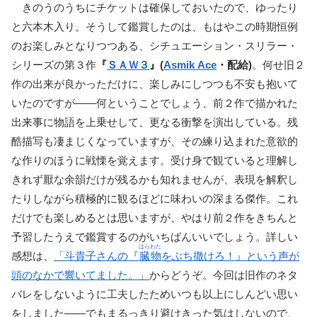
きのうのうちにチケットは確保しておいたので、ゆったり
と六本木入り。そうして鑑賞したのは、もはやこの時期恒例
のお楽しみとなりつつある、シチュエーション・スリラー・
シリーズの第３作
『
ＳＡＷ３
』(
Asmik Ace
・配給)
。何せ旧２
作の出来が良かっただけに、楽しみにしつつも不安も抱いて
いたのですが――何ということでしょう、前２作で描かれた
出来事に物語を上乗せして、更なる衝撃を演出している。残
酷描写も凄まじくなっていますが、その練り込まれた意欲的
な作りのほうに戦慄を覚えます。受け身で観ていると理解し
きれず厭な余韻だけが残るかも知れませんが、表現を解釈し
たりしながら積極的に観るほどに味わいの深まる傑作。これ
だけでも楽しめるとは思いますが、やはり前２作をきちんと
予習したうえで鑑賞するのがいちばんいいでしょう。詳しい
はらわた
感想は、
「斗貴子さんの『
臓物
をぶち撒けろ！』という声が
頭のなかで響いてました。」
からどうぞ。今回は旧作のネタ
バレをしないように工夫したためいつも以上にしんどい思い
をしました――でもまるっきり避けきった気はしないので、