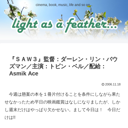
cinema, book, music, life and so on...
『ＳＡＷ３』監督：ダーレン・リン・バウ
ズマン／主演：トビン・ベル／配給：
Asmik Ace
2006.11.18
今週は懸案の本を１冊片付けることを条件にしながら果た
せなかったため平日の映画鑑賞はなしになりましたが、しか
し週末だけはやっぱり欠かせない。まして今日は！ 今日だ
けは!!