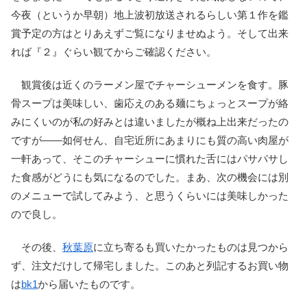
今夜（というか早朝）地上波初放送されるらしい第１作を鑑
賞予定の方はとりあえずご覧になりませぬよう。そして出来
れば『２』ぐらい観てからご確認ください。
観賞後は近くのラーメン屋でチャーシューメンを食す。豚
骨スープは美味しい、歯応えのある麺にちょっとスープが絡
みにくいのが私の好みとは違いましたが概ね上出来だったの
ですが――如何せん、自宅近所にあまりにも質の高い肉屋が
一軒あって、そこのチャーシューに慣れた舌にはパサパサし
た食感がどうにも気になるのでした。まあ、次の機会には別
のメニューで試してみよう、と思うくらいには美味しかった
ので良し。
その後、
秋葉原
に立ち寄るも買いたかったものは見つから
ず、注文だけして帰宅しました。このあと列記するお買い物
は
bk1
から届いたものです。