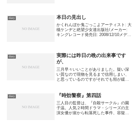
ン,バーニー・スパイラー,ケニー・クラー
ク出版社/メーカー: ソニー・ミュージッ
クレコーズ発売日: 2001/02/21メデ...
本日の見出し
diary
かくれんぼか鬼ごっこよアーティスト: 大
槻ケンヂと絶望少女達出版社/メーカー:
キングレコード発売日: 2008/12/10メディ
ア: CD購入: 4人 クリック: 125回この商品
を含むブログ (38件) を見る 大槻ケンヂ
と絶望少女達、...
実際には昨日の晩の出来事です
diary
が、
三月早々いいことがありました。疑い深
い質なので現物を見るまで信用しまい、
と思っているのですがそれでも頬が緩む
のを止められません。届くのは一ヶ月か
ら二ヶ月先という話ですが――その頃に
はすっかり忘れてて、届いたら素直に喜
『時効警察』第四話
diary
べそうな。 ちなみに、仕...
三人目の監督は、『自殺サークル』の園
子温。人気２時間ドラマ・シリーズの主
演女優が崖から転落死した事件、容疑者
となっていたのは現在、その役を引き継
いだ元弟子の女優である。他の刑事達か
ら過去の作品を見せられてにわかにファ
ンとなってしまった霧山は...