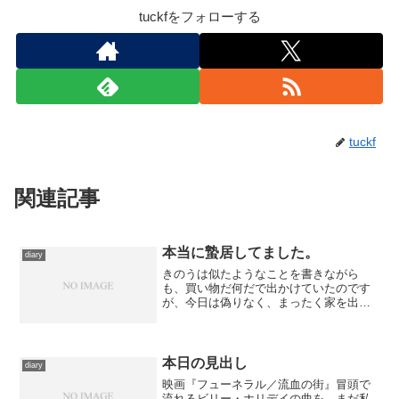
tuckfをフォローする
tuckf
関連記事
本当に蟄居してました。
diary
きのうは似たようなことを書きながら
も、買い物だ何だで出かけていたのです
が、今日は偽りなく、まったく家を出て
いません。昼食も母が近所の中東系料理
店で出している弁当で済ませましたし、
夕食のときも珍しくちょこっと料理をし
てましたが、材料は有り物だ...
本日の見出し
diary
映画『フューネラル／流血の街』冒頭で
流れるビリー・ホリデイの曲を。まだ私