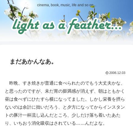
cinema, book, music, life and so on...
まだあかんなあ。
2006.12.03
昨晩、すき焼きが普通に食べられたのでもう大丈夫かな、
と思ったのですが、未だ胃の膨満感が消えず、朝はともかく
昼は食べずにひたすら横になってました。しかし栄養を摂ら
ないのは余計に拙いだろう、と夕方になってからインスタン
トの豚汁一杯流し込んだところ、少しだけ落ち着いたあた
り、いちおう消化吸収はされている……んだよな。