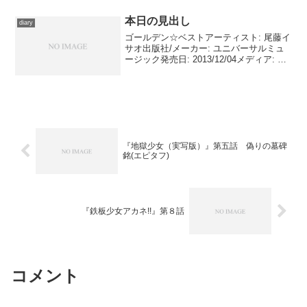
ロジック,フェデリコ・ゴンザレス・ペー
ニャ,プージ...
本日の見出し
diary
ゴールデン☆ベストアーティスト: 尾藤イ
サオ出版社/メーカー: ユニバーサルミュ
ージック発売日: 2013/12/04メディア: CD
この商品を含むブログを見る 映画
『の・ようなもの』のテーマ曲として使
われ、『の・ようなもの のようなも
の』...
『地獄少女（実写版）』第五話 偽りの墓碑
銘(エピタフ)
『鉄板少女アカネ!!』第８話
コメント