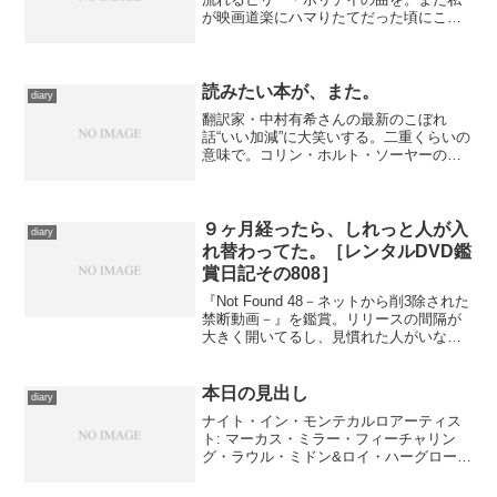
が映画道楽にハマりたてだった頃にこの
曲を扱った映画が日本で公開になってい
ましたが、一時は“死を招く”と言われて発
禁になったことがある曲なんだそうで
す。
読みたい本が、また。
diary
翻訳家・中村有希さんの最新のこぼれ
話“いい加減”に大笑いする。二重くらいの
意味で。コリン・ホルト・ソーヤーの作
品のいい加減さは前々から話題になって
ましたが……なんか、とてもとても読み
たくなってきました。 笑っているポイ
ントは別にもあるのです...
９ヶ月経ったら、しれっと人が入
diary
れ替わってた。［レンタルDVD鑑
賞日記その808］
『Not Found 48－ネットから削3除された
禁断動画－』を鑑賞。リリースの間隔が
大きく開いてるし、見慣れた人がいなく
なってるけど、ノリは変わってない、良
くも悪くも。
本日の見出し
diary
ナイト・イン・モンテカルロアーティス
ト: マーカス・ミラー・フィーチャリン
グ・ラウル・ミドン&ロイ・ハーグロー
ヴ,ラウル・ミドン,マーカス・ミラー,ロ
イ・ハーグローヴ,アレックス・ハン,DJ