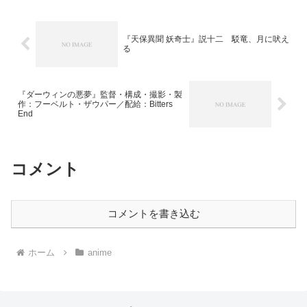
『天保異聞 妖奇士』説十二 駁竜、月に吠え
る
『ダーウィンの悪夢』監督・構成・撮影・製
作：フーベルト・ザウパー／配給：Bitters
End
コメント
コメントを書き込む
ホーム
anime