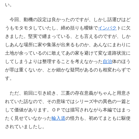
い。
今回、動機の設定は良かったのですが、しかし話運びはど
うもモタモタしていたし、締め括りも曖昧で
インパク
トに欠
きました。堅実で纏まっている、とも言えるのですが、しか
しあんな場所に家や集落が出来るものか、あんなにまわりに
土地が余っているのに敢えてあの家を避けて変な道路状況に
してしまうよりは整理することを考えなかった
自治
体のほう
が罪は重くないか、とか細かな疑問があるのも相変わらずで
す。
ただ、前回に引き続き、三藁の存在意義がちゃんと用意さ
れていた話なので、その意味ではシリーズ中の異色の一篇と
して価値があります。ＯＰでは描写されながら本編ではまっ
たく見せていなかった
輪入道
の怪力も、初めてまともに駆使
されていましたし。