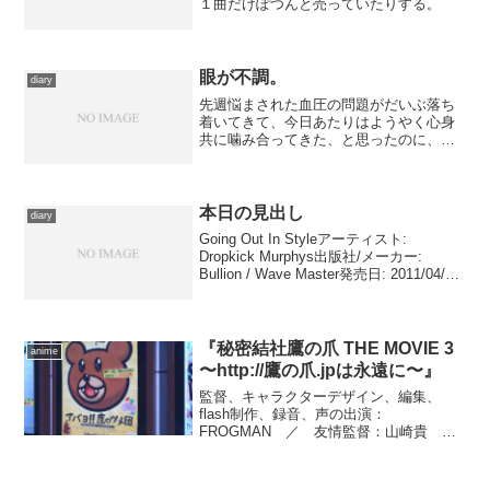
１曲だけぽつんと売っていたりする。
眼が不調。
diary
先週悩まされた血圧の問題がだいぶ落ち
着いてきて、今日あたりはようやく心身
共に噛み合ってきた、と思ったのに、夜
になってまたぞろ左目の眼底出血が起き
てしまいました。 先日も１回ありまし
たが、あのときは軽い出血で済み視力に
は影響しなかったんですが...
本日の見出し
diary
Going Out In Styleアーティスト:
Dropkick Murphys出版社/メーカー:
Bullion / Wave Master発売日: 2011/04/06
メディア: CD購入: 1人 クリック: 3回この
商品を含むブロ...
『秘密結社鷹の爪 THE MOVIE 3
anime
〜http://鷹の爪.jpは永遠に〜』
監督、キャラクターデザイン、編集、
flash制作、録音、声の出演：
FROGMAN ／ 友情監督：山崎貴
／ 音楽：manzo ／ 主題歌：スーザ
ン・ボイル『夢やぶれて I Dreamed A
Dream』(Sony Music Intl. ...