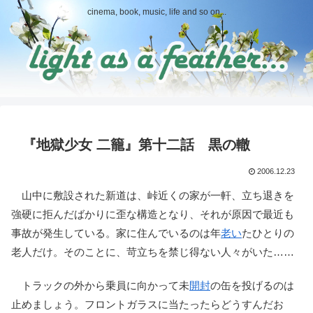
cinema, book, music, life and so on...
『地獄少女 二籠』第十二話 黒の轍
2006.12.23
山中に敷設された新道は、峠近くの家が一軒、立ち退きを
強硬に拒んだばかりに歪な構造となり、それが原因で最近も
事故が発生している。家に住んでいるのは年
老い
たひとりの
老人だけ。そのことに、苛立ちを禁じ得ない人々がいた……
トラックの外から乗員に向かって未
開封
の缶を投げるのは
止めましょう。フロントガラスに当たったらどうすんだお