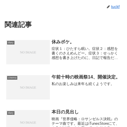
tuckf
関連記事
休みボケ。
diary
症状１：ひたすら眠い。症状２：感想を
書くのさえめんどー。症状３：せっかく
感想を書き上げたのに、日記で報告だけ
して肝心の内容をアップし忘れる。 あ
した映画を観て、感想を書き上げたら、
もう平常営業に戻そう……逆に疲れる
わ。
午前十時の映画祭14、開催決定。
cinema
私のお楽しみは来年も続くようです。
本日の見出し
diary
映画『世界侵略：ロサンゼルス決戦』の
テーマ曲です。最近はiTunesStoreにて、