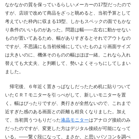
なかなかの質を保っているらしいメーカーの17型だったので
すが、店頭で改めて商品をざっと眺めると、当初予算として
考えていた枠内に収まる19型、しかもスペックの面でもかな
り条件のいいものがあった。問題は幅――左右に動かせない
ものが置いてあるため、幅がありすぎるとそれでアウトなの
ですが、不思議にも当初候補にしていたものより画面サイズ
は大きいのに、機体そのものの幅はほぼ一緒。これなら入れ
替えても大丈夫、と判断して、勢いよくそっちにしてしまい
ました。
帰宅後、６年近く置きっぱなしだったため机に貼りついて
いたＣＲＴモニターを引っぺがして、新しいモニターを置
く。幅はぴったりですが、奥行きが全然ないので、これまで
近すぎた感のある画面との距離も程良くなりました。加え
て、当初買うつもりだった
液晶モニター
はアナログ接続のみ
だったのですが、変更した方はデジタル接続が可能になって
いる。――繋ぐ段になって、まさか、と思いパソコンを調べ