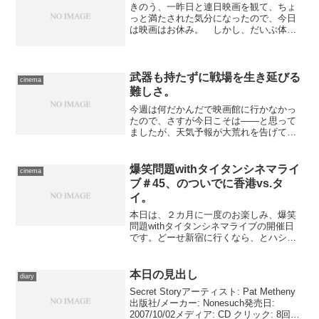
きのう、一昨日と連日映画を観て、ちょ
っと満たされた気分になったので、今日
は映画はお休み。 しかし、だいぶ体調
が改善してきたことで、久々に食欲が湧
いてきた。最近立ち寄る機会のない六本
木で、行きつけのうどん店で食べてこよ
うかしら、と思ったのです...
武器も持たずに戦場を生き延びる
cinema
難しさ。
今週は何だかんだで映画館に行かなかっ
たので、さすが今日こそは――と思って
ましたが、天気予報が大荒れを告げてい
たので断念。実際、朝からずっと雨が降
りっぱなし、挙句は地響きのような落雷
まであって、まったく落ち着かない１日
爆笑問題withタイタンシネマライ
cinema
でした。 それでも、やっ...
ブ＃45、のついでに香港vs.タ
イ。
本日は、２カ月に一度のお楽しみ、爆笑
問題withタイタンシネマライブの開催日
です。どーせ新宿に行くなら、とハシゴ
可能な作品をチェックしていたら、これ
はなんとか押さえたい、と思っていた作
品が、１日１回のシビアな時間割にも拘
本日の見出し
diary
わらずバッチリの時間...
Secret Storyアーティスト: Pat Metheny
出版社/メーカー: Nonesuch発売日:
2007/10/02メディア: CD クリック: 8回こ