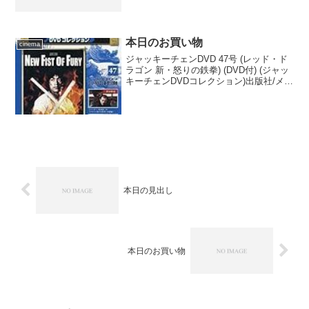
の商品を含むブログ (22件) を見る 映画
にしっくりくる曲が思いつかなかっ...
本日のお買い物
cinema
ジャッキーチェンDVD 47号 (レッド・ド
ラゴン 新・怒りの鉄拳) (DVD付) (ジャッ
キーチェンDVDコレクション)出版社/メー
カー: デアゴスティーニ・ジャパン発売
日: 2015/12/08メディア: 雑誌この商品を
含むブログ (1...
本日の見出し
本日のお買い物