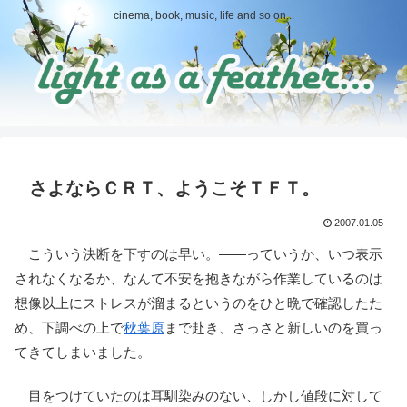
cinema, book, music, life and so on...
さよならＣＲＴ、ようこそＴＦＴ。
2007.01.05
こういう決断を下すのは早い。――っていうか、いつ表示
されなくなるか、なんて不安を抱きながら作業しているのは
想像以上にストレスが溜まるというのをひと晩で確認したた
め、下調べの上で
秋葉原
まで赴き、さっさと新しいのを買っ
てきてしまいました。
目をつけていたのは耳馴染みのない、しかし値段に対して