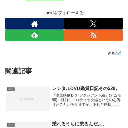
tuckfをフォローする
tuckf
関連記事
レンタルDVD鑑賞日記その528。
diary
『暗黒映像ＤＸ アクシデント編』(アムモ
98) 以前にエロティック編というのを借
りたことがありますが、あれと同様、
『暗黒映像』シリーズからのセレクショ
ンです。こんどは全篇、想定外のアクシ
デントがテーマになっている。 エロテ
ィック編に比べると...
乗れるうちに乗るんだよ。
diary