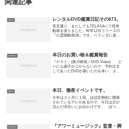
関連記事
レンタルDVD鑑賞日記その673。
diary
宣言通り、またしてもTELASAにて怪奇
動画を借りました。昨年12月リリースの
『心霊闇動画38』です。ベランダに落ち
ていた石の怪現象を撮影して、更に異様
なものを捉えてしまう“浮かび上がる石”、
プレゼン中の女性が奇妙な気配を感じた
直後にあり得...
本日のお買い物＆鑑賞報告
cinema
『ゲスト』(角川映画／DVD Video) ど
ーにも調子が上がらないので、予約注文
してあったDVDが届いたのを幸い、さっ
そく鑑賞してしまいました。キム・ジウ
ン監督による韓国産ホラーの名作『箪
笥』のハリウッド・リメイクです。例に
よって、日本...
本日、徹夜イベントです。
diary
今年は２ヶ月に１回、ほぼ定期的に開催
されているアレがあるので、今日は日が
沈んだ頃合いにお出かけです。 ぼつぼ
つと書いていた映画感想が、うまくタイ
ミングを掴めれば今日中に上がりそうな
ので、それをアップしてネタにするつも
りでいましたが、若干間に...
『アワーミュージック』監督・脚
cinema