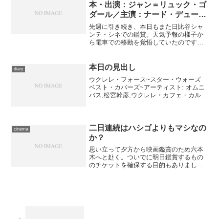
本・出演：ジャン＝リュック・ゴ
ダール／主演：ナード・デュー／
配給：Prenom H
先週に引き続き、本日もまた日比谷シャ
ンテ・シネでの鑑賞。天気予報の様子か
ら電車での移動を覚悟していたのです
が、日中はギリギリ保ちそうだと判断し
て、合羽携帯にてバイクで出発。出来れ
ば丸の内オアゾの丸善にあるらしい歌野
本日の見出し
diary
晶午氏のサイン本をさきに購...
ウクレレ・フォース~スター・ウォーズ
ベスト・カバーズ~アーティスト: オムニ
バス,松宮幹彦,ウクレレ・カフェ・カルテ
ット,栗コーダーカルテット,宮川彬
良,James Hill,キヨシ小林,はじめにきよし
出版社/メーカー: ジェネオン エン...
二日連続はハシゴよりもマシなの
cinema
か？
思い立って夕方から映画鑑賞のため六本
木へと赴く。ついでに明日鑑賞するもの
のチケットを確保する目的もありまし
た。……スケジュールがうまく都合つく
のだから明日ハシゴしようとも思ったの
ですが、それはそれで疲れそうだったの
で。 本日鑑賞したのは、『...