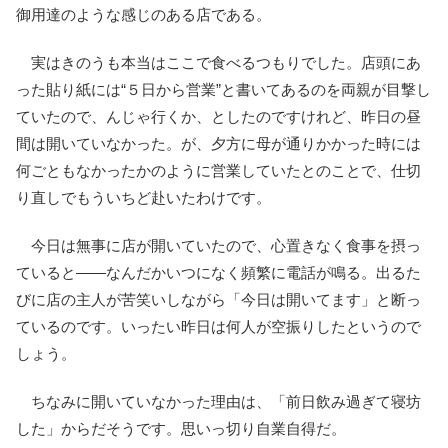
御用達のような感じのある店である。
実はきのうも本当はここで食べるつもりでした。店頭にあ
った貼り紙には“５日から営業”と書いてあるのを両親が目撃し
ていたので、んじゃ行くか、としたのですけれど、昨日の昼
間は開いていなかった。が、夕方に母が通りかかった時には
何ごともなかったかのように営業していたとのことで、仕切
り直しでもういちど赴いたわけです。
今日は無事に店が開いていたので、心置きなく食事を摂っ
ていると――なんだかいつになく頻繁に電話が鳴る。出るた
びに店の主人が苦笑いしながら「今日は開いてます」と断っ
ているのです。いったい昨日は何人が空振りしたというので
しょう。
ちなみに開いていなかった理由は、「前日飲み過ぎて寝坊
した」からだそうです。思いっ切り自業自得だ。