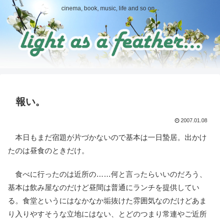
cinema, book, music, life and so on...
報い。
2007.01.08
本日もまだ宿題が片づかないので基本は一日蟄居。出かけ
たのは昼食のときだけ。
食べに行ったのは近所の……何と言ったらいいのだろう、
基本は飲み屋なのだけど昼間は普通にランチを提供してい
る。食堂というにはなかなか垢抜けた雰囲気なのだけどあま
り入りやすそうな立地にはない、とどのつまり常連やご近所