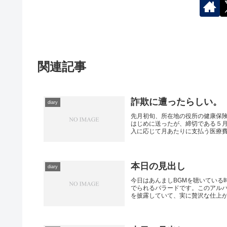
関連記事
詐欺に遭ったらしい。
diary
先月初旬、所在地の役所の健康保
はじめに送ったが、締切である５
入に応じて月あたりに支払う医療費に
本日の見出し
diary
今日はあんましBGMを聴いている
でられるバラードです。このアル
を披露していて、実に贅沢な仕上がり