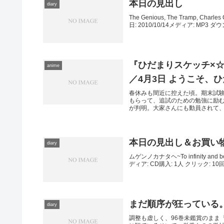
本日の見出し
diary
The Genious, The Tramp, Cha
日: 2010/10/14メディア: MP3 
『ひだまりスケッチ×☆☆
anime
／4月3日 ようこそ、
春休みも間近に控えた頃。期末試
もらって、追試のための勉強に励
が判明。大家さんにも動員されて、新
本日の見出し＆お買い
diary
ムゲンノカナタヘ~To infinity an
ディア: CD購入: 1人 クリック: 1
まだ順序が狂っている。
diary
調整も虚しく、96巻未鑑賞のまま