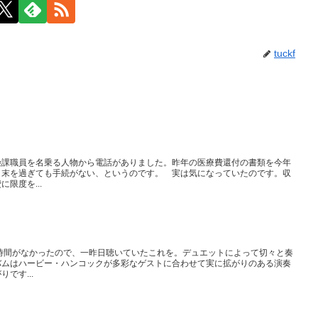
tuckf
険課職員を名乗る人物から電話がありました。昨年の医療費還付の書類を今年
月末を過ぎても手続がない、というのです。 実は気になっていたのです。収
限度を...
時間がなかったので、一昨日聴いていたこれを。デュエットによって切々と奏
バムはハービー・ハンコックが多彩なゲストに合わせて実に拡がりのある演奏
です...