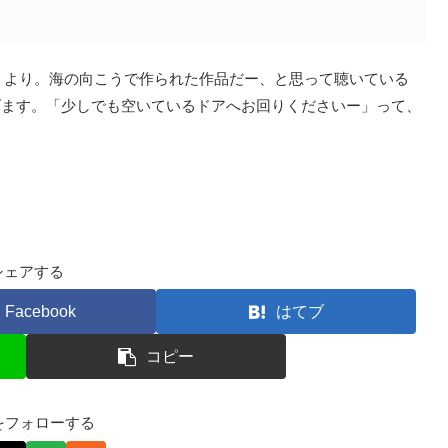
isher』より。海の向こうで作られた作品だー、と思って聴いている
げます。「少しでも空いているドアへお回りくださいー」って、
シェアする
Facebook
はてブ
コピー
kfをフォローする