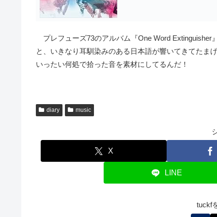
プレフューズ73のアルバム『One Word Extingu
と、いきなり耳馴染みのある日本語が響いてきてたま
いったい何処で拾った音を素材にしてるんだ！
diary
music
X
LINE
tuc