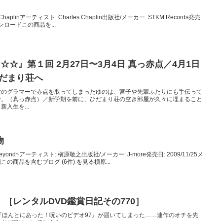
rles Chaplinアーティスト: Charles Chaplin出版社/メーカー: STKM Records発売
ダウンロードこの商品を...
☆』第１回 2月27日〜3月4日 真っ赤点／4月1日
ひだまり荘へ
験のグラマーで赤点を取ってしまったゆのは、宮子や先輩ふたりにも手伝って
む。（真っ赤点）／新学期を前に、ひだまり荘の空き部屋が久々に埋まること
入生を...
物
d beyond~アーティスト: 槇原敬之出版社/メーカー: J-more発売日: 2009/11/25メ
0回この商品を含むブログ (6件) を見る槇原...
［レンタルDVD鑑賞日記その770］
『ほんとにあった！呪いのビデオ97』が届いてしまった……連作のオチを先