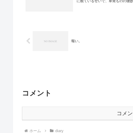
に観ているせいで、単発ものの微
報い。
コメント
コメン
ホーム
diary