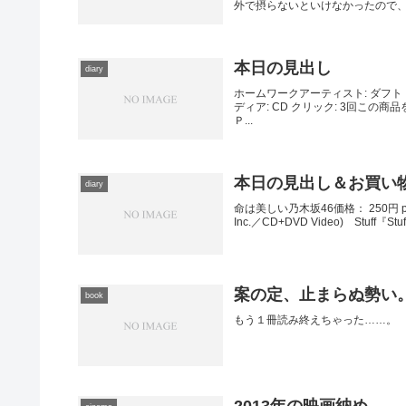
外で摂らないといけなかったので、多
本日の見出し
diary
ホームワークアーティスト: ダフト・パ
ディア: CD クリック: 3回この
Ｐ...
本日の見出し＆お買い
diary
命は美しい乃木坂46価格： 250円 posted
Inc.／CD+DVD Video) Stuff『Stu
案の定、止まらぬ勢い
book
もう１冊読み終えちゃった……。
2013年の映画納め。