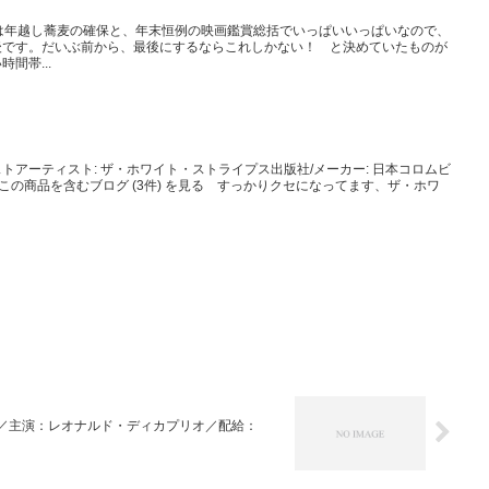
は年越し蕎麦の確保と、年末恒例の映画鑑賞総括でいっぱいいっぱいなので、
後です。だいぶ前から、最後にするならこれしかない！ と決めていたものが
間帯...
トアーティスト: ザ・ホワイト・ストライプス出版社/メーカー: 日本コロムビ
ア: CDこの商品を含むブログ (3件) を見る すっかりクセになってます、ザ・ホワ
／主演：レオナルド・ディカプリオ／配給：