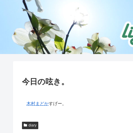
今日の呟き。
木村まどか
すげー。
diary