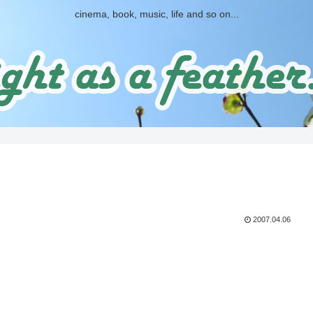
cinema, book, music, life and so on...
2007.04.06