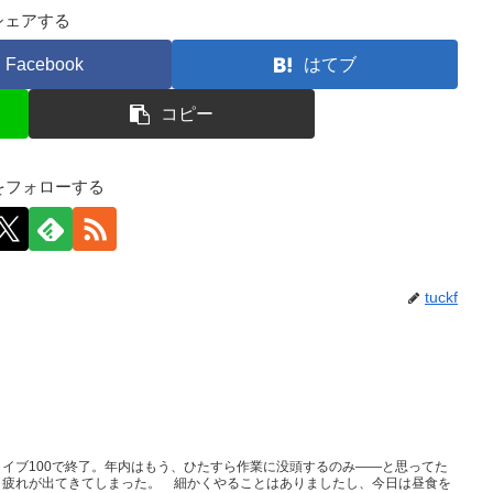
シェアする
Facebook
はてブ
コピー
kfをフォローする
tuckf
イブ100で終了。年内はもう、ひたすら作業に没頭するのみ――と思ってた
と疲れが出てきてしまった。 細かくやることはありましたし、今日は昼食を