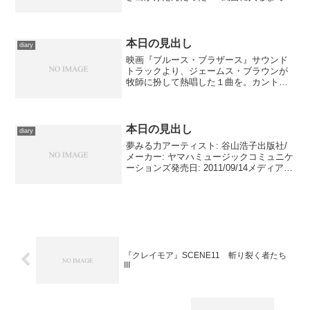
っかり忘れてたーっ?! もうひとつの
MOSAIC.WAVアルバムと、祖母に頼まれ
ていたモジュラー・ケーブルに意識が行
っていたの...
本日の見出し
diary
映画『ブルース・ブラザース』サウンド
トラックより、ジェームス・ブラウンが
牧師に扮して熱唱した１曲を。カントリ
ーじゃないと納得しない客のために演奏
したローハイドのテーマとかもいいんで
すが、このシーンはダンスも含めてイン
パクトが凄かった。
本日の見出し
diary
夢みる力アーティスト: 谷山浩子出版社/
メーカー: ヤマハミュージックコミュニケ
ーションズ発売日: 2011/09/14メディア:
CD購入: 1人 クリック: 7回この商品を含
むブログ (39件) を見る 鑑賞した映画の
サウンドトラック、...
『クレイモア』SCENE11 斬り裂く者たち
III