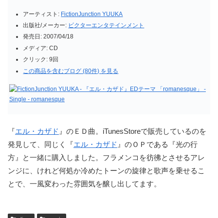
アーティスト:
FictionJunction YUUKA
出版社/メーカー:
ビクターエンタテインメント
発売日:
2007/04/18
メディア:
CD
クリック
: 9回
この商品を含むブログ (80件) を見る
『
エル・カザド
』のＥＤ曲。iTunesStoreで販売しているのを
発見して、同じく『
エル・カザド
』のＯＰである『光の行
方』と一緒に購入しました。フラメンコを彷彿とさせるアレ
ンジに、けれど何処か冷めたトーンの旋律と歌声を乗せるこ
とで、一風変わった雰囲気を醸し出してます。