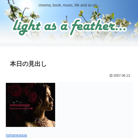
cinema, book, music, life and so on...
本日の見出し
2007.06.13
romanesque