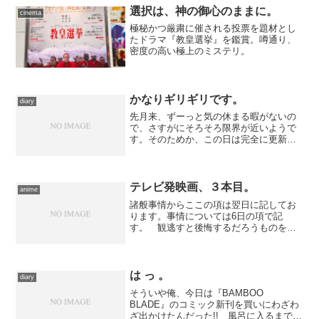
選択は、神の御心のままに。
cinema
極秘かつ厳粛に催される投票を題材とし
たドラマ『教皇選挙』を鑑賞。噂通り、
密度の高い極上のミステリ。
かなりギリギリです。
diary
先月来、ずーっと気の休まる暇がないの
で、さすがにそろそろ限界が近いようで
す。そのためか、この日は完全に更新を
忘れてました……というわけで、記録だ
け残しておくココロ。
テレビ発映画、３本目。
anime
諸般事情からここの項は翌日に記してお
ります。事情については6日の項で記
す。 観逃すと後悔するだろうものを早
めに拾う、という意図のもと、今日は月
曜日段階でチケットを押さえてありまし
た。行き先はTOHOシネマズ西新井、自
転車にて移動――出かけて...
は っ 。
diary
そういや俺、今日は『BAMBOO
BLADE』のコミック新刊を買いにわざわ
ざ出かけたんだった!! 風呂に入るまです