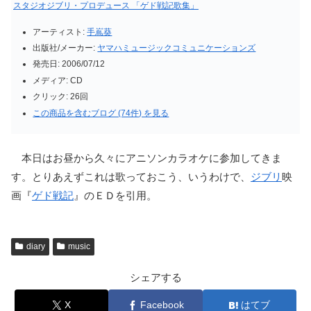
スタジオジブリ・プロデュース 「ゲド戦記歌集」
アーティスト:
手嶌葵
出版社/メーカー:
ヤマハミュージックコミュニケーションズ
発売日:
2006/07/12
メディア:
CD
クリック
: 26回
この商品を含むブログ (74件) を見る
本日はお昼から久々にアニソンカラオケに参加してきま
す。とりあえずこれは歌っておこう、いうわけで、
ジブリ
映
画『
ゲド戦記
』のＥＤを引用。
diary
music
シェアする
X
Facebook
はてブ