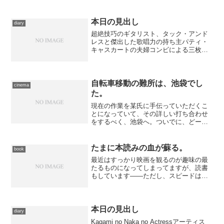
くスケジュールを調べたら、私にとって
外せない作品が、観に行くつもりのユナ
イテッド・シネマ豊洲でこ...
本日の見出し
diary
超絶技巧のギタリスト、タック・アンド
レスと傑出した歌唱力の持ち主パティ・
キャスカートの夫婦コンビによる三枚目
のアルバムより。何度聴いても、どうや
ってギター一本であれだけの音を出して
いるのか解りません。全体にロマンティ
ックな曲が多いこのアルバ...
自転車移動の難所は、池袋でし
cinema
た。
現在の作業を某氏に手伝っていただくこ
とになっていて、その詳しい打ち合わせ
をするべく、池袋へ。ついでに、どーし
ても観ておきたい映画も１本押さえるこ
とにしました。……映画を観に行くこと
を前提に時間をずらしてもらったのはこ
たまに本読みの血が蘇る。
book
こだけの話。 数日前まで...
最近はすっかり映画を観るのが趣味の最
たるものになってしまってますが、読書
もしています――ただし、スピードはだ
いぶ遅くなり、時間をかけてちまちまと
読むスタイルになってはいますが。 し
かし、当然ながら、興が乗ってくるとペ
ージを繰るスピードにも勢...
本日の見出し
diary
Kagami no Naka no Actressアーティス