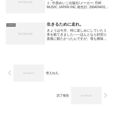
ト: 中原めいこ出版社/メーカー: EMI
MUSIC JAPAN INC.発売日: 2004/04/01メ
ディア: MP3 ダウンロードこの商品を含
むブログ (1件) を見る 昨...
生きるために走れ。
cinema
きょうは今月、特に楽しみにしていた１
本を観てきました――ほんとなら封切り
直後に観たかったんですが、母も興味を
示したので、時間に都合を付けられる日
を探した結果、今日までズレ込みまし
た。 朝一番で訪れたのは、TOHOシネ
マズ上野です。出来ればD...
使えねえ。
読了報告