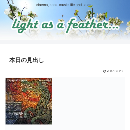
cinema, book, music, life and so on...
本日の見出し
2007.06.23