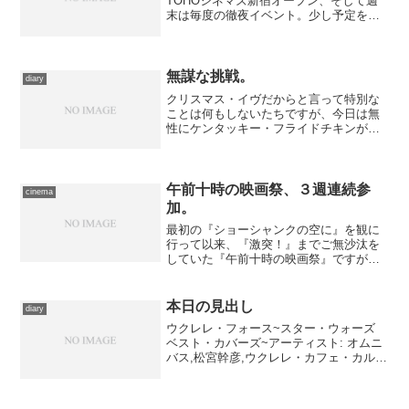
TOHOシネマズ新宿オープン、そして週
末は毎度の徹夜イベント。少し予定を変
更したりしつつ、この週末から週明けに
かけて、どういう手順で行動するべき
か、調整しております……こんなギリギ
リでやるのは、予定のメインが...
無謀な挑戦。
diary
クリスマス・イヴだからと言って特別な
ことは何もしないたちですが、今日は無
性にケンタッキー・フライドチキンが食
べたくなって、敢えて無謀な挑戦をして
みました。バイクにて、本を探しに行っ
た帰りに、自宅からいちばん近くにある
店に寄る。 ……一種の戦...
午前十時の映画祭、３週連続参
cinema
加。
最初の『ショーシャンクの空に』を観に
行って以来、『激突！』までご無沙汰を
していた『午前十時の映画祭』ですが、
ここで何やらスイッチが入ったかのよう
に３週連続での参加。『ベン・ハー』
の、黒画面での序曲とインターヴァルが
本日の見出し
diary
入る、という構成と昨今珍し...
ウクレレ・フォース~スター・ウォーズ
ベスト・カバーズ~アーティスト: オムニ
バス,松宮幹彦,ウクレレ・カフェ・カルテ
ット,栗コーダーカルテット,宮川彬
良,James Hill,キヨシ小林,はじめにきよし
出版社/メーカー: ジェネオン エン...