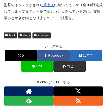
監督のイタズラがされた
第七夜
に続いてうっかり全100話達成
してしまってます。一晩で読もうと目論んでいる方は、文庫
版あとがきが鍵となりますので、ご注意を。
book
diary
shinmimi
シェアする
X
Facebook
はてブ
LINE
コピー
tuckfをフォローする