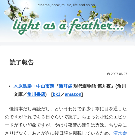
cinema, book, music, life and so on...
読了報告
2007.06.27
木原浩勝
・
中山市朗
『
新耳袋
現代百物語 第九夜』(角川
文庫／
角川書店
) [
bk1
／
amazon
]
怪談本だし再読だし、というわけで多少丁寧に目を通した
のですがそれでも３日ぐらいで読了。ちょっと小粒のエピソ
ードが多い印象ですが、やはり夜警の連作は秀逸。ちなみに
さりげなく、あとがきに後日談を掲載しているため、
清水崇