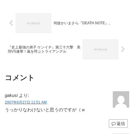
何故かいまさら『DEATH NOTE』。
『史上最強の弟子 ケンイチ』第三十六撃 美
羽VS連華！嵐を呼ぶトライアングル
コメント
gakusi
より:
2007年6月27日 11:51 AM
うっかりなわけないと思うのですが（ｗ
返信