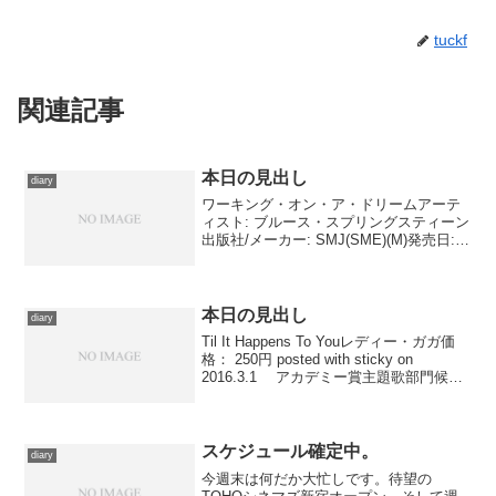
tuckf
関連記事
本日の見出し
diary
ワーキング・オン・ア・ドリームアーテ
ィスト: ブルース・スプリングスティーン
出版社/メーカー: SMJ(SME)(M)発売日:
2009/01/28メディア: CD クリック: 9回こ
の商品を含むブログ (10件) を見る ブル
ース・スプリ...
本日の見出し
diary
Til It Happens To Youレディー・ガガ価
格： 250円 posted with sticky on
2016.3.1 アカデミー賞主題歌部門候補
に挙がっていた、レディー・ガガの楽曲
を。受賞は逃したものの、授賞式でのパ
フォ...
スケジュール確定中。
diary
今週末は何だか大忙しです。待望の