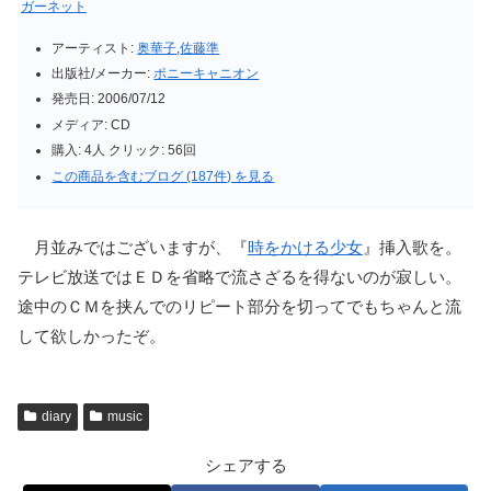
ガーネット
アーティスト:
奥華子
,
佐藤準
出版社/メーカー:
ポニーキャニオン
発売日:
2006/07/12
メディア:
CD
購入
: 4人
クリック
: 56回
この商品を含むブログ (187件) を見る
月並みではございますが、『
時をかける少女
』挿入歌を。
テレビ放送ではＥＤを省略で流さざるを得ないのが寂しい。
途中のＣＭを挟んでのリピート部分を切ってでもちゃんと流
して欲しかったぞ。
diary
music
シェアする