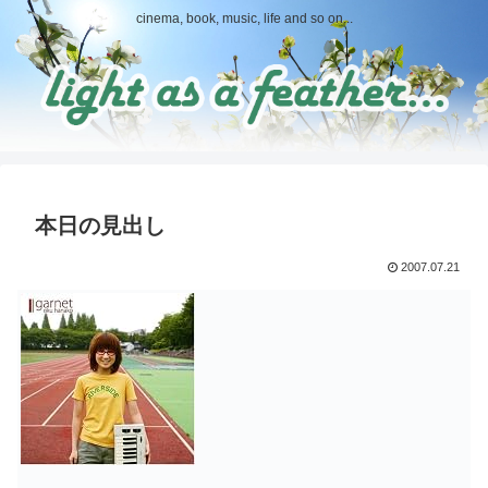
cinema, book, music, life and so on...
本日の見出し
2007.07.21