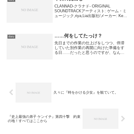
CLANNAD-クラナド- ORIGINAL
SOUNDTRACKアーティスト: ゲーム・ミ
ュージック,riya,Lia出版社/メーカー: Key
Sounds Label発売日: 2005/01/28メディ
ア: CD購入: 12人 クリッ...
……何をしてたっけ？
diary
先日までの作業の仕上げをしつつ、停滞
していた別作業の再開に向けた準備をす
る日……だったと思うのですが、なんだ
か他の細々としたことに手をつけている
うちに終わってしまった感じです。作業
もしてたはずなんですけど。 ＰＣの奇
妙な障害から急遽、写真の...
久々に『時をかける少女』を観ていて。
『史上最強の弟子 ケンイチ』第四十撃 約束
の地！すべてはここから