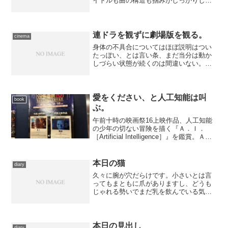
イトルも曲の構造も掴みがしっかりして
いて、軽いのにやたらと印象に残る１曲
です。店で流れているのを聴いて気に入
り、これ以前のアルバムも買ってみたい
と思っているのですが、以...
連ドラを観ずに劇場版を観る。
cinema
身体の不具合についてはほぼ説明はつい
たっぽい、とは言い条、まだ当分は動か
しづらい状態が続くのは間違いない。と
はいえ映画は観に行きたい。遠出はどう
にも億劫だし、今夜の『ブラタモリ』は
久々にリアルタイムで観たい――と条件
を色々つけたら、選択肢が...
愛をください、と人工知能は叫
book
ぶ。
午前十時の映画祭16上映作品、人工知能
の少年の切ない冒険を描く『Ａ．Ｉ．
［Artificial Intelligence］』を鑑賞。ＡＩ
の理解は古い気がするけれど、主題の説
得力はむしろ当時より増している。
本日の猫
diary
久々に腕が穴だらけです。小さいとは言
ってもまともに爪がありますし、どうも
じゃれる勢いでまだ乳を飲んでいる気分
なのか、生え始めたばかりの歯を立てて
くるので、あちこちに小さな傷が。 相
変わらず食っちゃ寝、遊んじゃ寝の２匹
ですが、遊び方にも次第に...
本日の見出し
diary