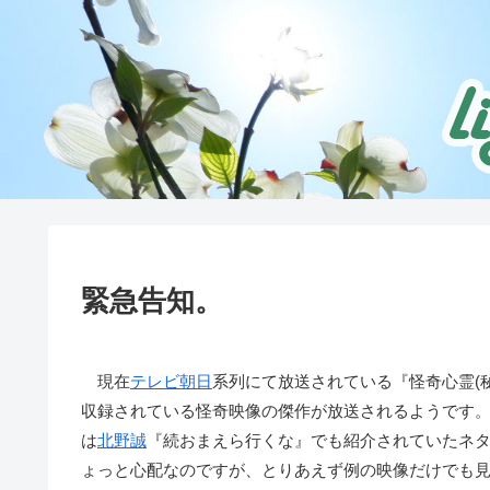
緊急告知。
現在
テレビ朝日
系列にて放送されている『怪奇心霊(秘
収録されている怪奇映像の傑作が放送されるようです
は
北野誠
『続おまえら行くな』でも紹介されていたネ
ょっと心配なのですが、とりあえず例の映像だけでも