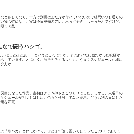
となどさしてなく、一方で別業はまだ片が付いていないので結局いつも通りの
買い物も特になし。実は今日発売のアレ、思わず予約しちゃったんですけど、
まで数...
んなで闘うハシゴ。
結し、ほっとひと息――というところですが、そのあいだに観たかった映画が
漏らしています。とにかく、順番を考えるよりも、うまくスケジュールが組め
方か...
す羽目になった作品、当初はきょう押さえるつもりでした。しかし、火曜日の
スケジュールが判明しはじめ、色々と検討してみた結果、どうも別の日にした
を変更...
堅の『歌バカ』と秤にかけて、ひとまず脇に置いてしまったこのCDでありま