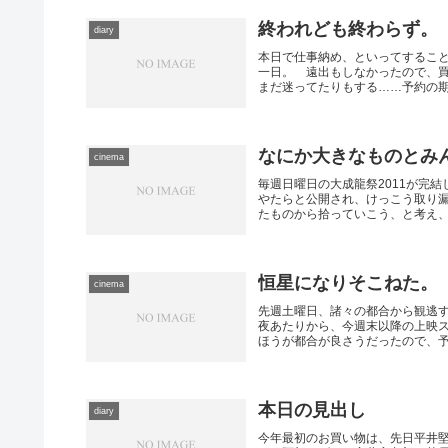
終われども終わらず。
diary
本日で仕事納め、といってするこ
一日。 遠出もしなかったので、
まだ迷ってたりもする……予約の期限
なにか大きなものとみ
cinema
毎週日曜日の大成龍祭2011が完
やたらと公開され、けっこう取り
たものから拾っていこう、と考え、夕
恒星になりそこねた。
cinema
先週土曜日、諸々の都合から観逃
夜あたりから、今週末以降の上映
ほうが都合が良さうだったので、予定
本日の見出し
diary
今年最初のお買い物は、先日平井