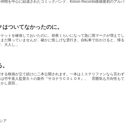
を中心に結成されたコミックバンド、Ki/oon Records移籍後初のアルバ
クはついてなかったのに。
チケットを確保しておいたのに、前夜くらいになって急に雨マークが増えてし
はまだ降っていませんが、確かに怪しげな雲行き。自転車で出かけると、帰る
大人し...
る。
演する映画が立て続けに二本公開されます。一本はミステリファンなら言わず
本は竹中直人監督久々の新作『サヨナラＣＯＬＯＲ』。 雰囲気も方向性もて
し原田...
シア