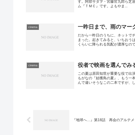
す。阿部サダヲ・宮藤官九郎ら芝居仲間
ム『ＴＭＣ』です。よもやま...
一昨日まで、雨のマー
cinema
だから一昨日のうちに、ネットで
まった。起きてみると、いちおう
くらいに降られる気配が濃厚なので、
役者で映画を選んでみ
cinema
この夏は原田知世が重要な役で出
もがなの『姑獲鳥の夏』、もう一
んで違いそうなこの二本ですが、しか
『地球へ…』第18話 再会のアルテメ