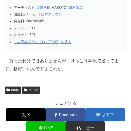
アーティスト:
北島三郎
,MAKOTO°,
川村栄二
出版社/メーカー:
日本クラウン
発売日:
2007/09/05
メディア:
CD
クリック
: 3回
この商品を含むブログ (14件) を見る
買ったわけではありませんが、けっこう本気で迷ってま
す。格好いいんですよこれが。
diary
music
シェアする
X
Facebook
はてブ
LINE
コピー