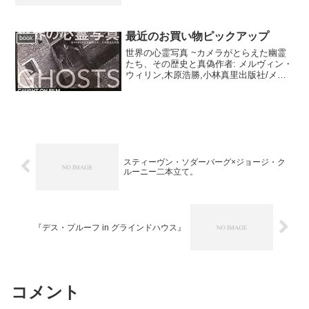
購入: 1人 クリック: 44回この商品を含む
ブログ (18件) を見る １日遅れで更新。
あの沖縄音階を用い...
最近のお買い物ピックアップ
book
世界の心霊写真 ~カメラがとらえた幽霊
たち、その歴史と真偽作者: メルヴィン・
ウィリン,木原浩勝,小林真里出版社/メー
カー: 洋泉社発売日: 2012/08/09メディア:
単行本（ソフトカバー） クリック: 19回
この商品を含むブログ (...
スティーヴン・ソダーバーグ×ジョージ・ク
ルーニー二本立て。
『デス・プルーフ in グラインドハウス』
コメント