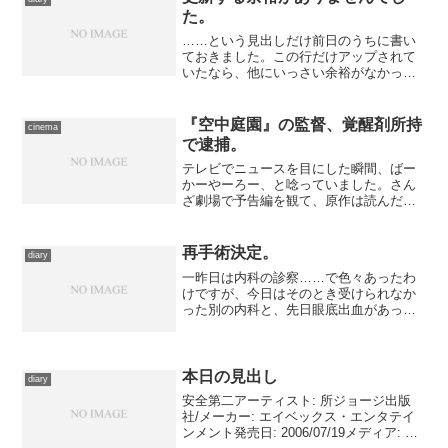
た。
……という見出しだけ前日のうちに書い
ておきました。この行だけアップされて
いたなら、他にいっさい余裕がなかっ
た、という証です。でもたぶん今日、長
くとも明日までのことになるはずなので
どーかご心配なく。 ……というのを３
『空中庭園』の監督、覚醒剤所持
cinema
日の時点で、暇潰しがてら用...
で逮捕。
テレビでニュースを目にした瞬間、ばー
かーやーろー、と唸っていました。さん
ざ劇場で予告編を観て、原作は読んだこ
とがないのですが、テーマとダイアロー
グの魅力に惹かれて、観ようかな、とい
う気分になっていたところだというの
再手術決定。
diary
に。 映画は監督ひとりのも...
一昨日は内科の診察……で色々あったわ
けですが、今日はそのとき受けられなか
った別の内科と、先日眼底出血があった
関係で少し予定を早めた眼科を受診する
ため、朝から出かけてきました。 ……
例によって今日も、診察以外のところで
ゴチャゴチャあったんです...
本日の見出し
diary
安全第二アーティスト: 所ジョージ出版
社/メーカー: エイベックス・エンタテイ
ンメント発売日: 2006/07/19メディア: CD