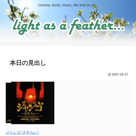
cinema, book, music, life and so on...
本日の見出し
2007.09.27
ジャンゴ~さすらい~