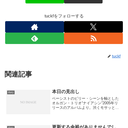
tuckfをフォローする
tuckf
関連記事
本日の見出し
diary
ベーシストのビリー・シーンを軸とした
オルガン・トリオ“ナイアシン”2005年リ
リースのアルバムより。渋くモサッとし
たフレーズが中盤からいきなりダイナミ
ックに変貌する劇的な展開がいい。初期
作品ではビリー・シーンとドラムのデニ
ス・チェンバースの...
更新する余裕がありませんでし
diary