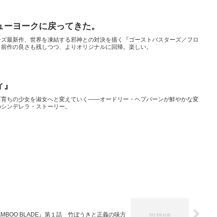
ューヨークに戻ってきた。
ーズ最新作、世界を凍結する邪神との対決を描く『ゴーストバスターズ／フロ
。前作の良さも残しつつ、よりオリジナルに回帰。楽しい。
ィ』
町育ちの少女を淑女へと変えていく――オードリー・ヘプバーンが鮮やかな変
のシンデレラ・ストーリー。
AMBOO BLADE』第１話 竹ぼうきと正義の味方