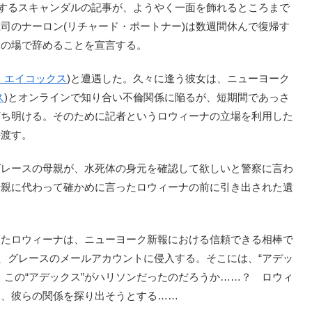
関するスキャンダルの記事が、ようやく一面を飾れるところまで
司のナーロン(リチャード・ポートナー)は数週間休んで復帰す
その場で辞めることを宣言する。
・エイコックス
)と遭遇した。久々に逢う彼女は、ニューヨーク
ス
)とオンラインで知り合い不倫関係に陥るが、短期間であっさ
打ち明ける。そのために記者というロウィーナの立場を利用した
手渡す。
レースの母親が、水死体の身元を確認して欲しいと警察に言わ
母親に代わって確かめに言ったロウィーナの前に引き出された遺
たロウィーナは、ニューヨーク新報における信頼できる相棒で
で、グレースのメールアカウントに侵入する。そこには、“アデッ
。この“アデックス”がハリソンだったのだろうか……？ ロウィ
て、彼らの関係を探り出そうとする……