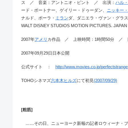
ス ／ 音楽：アントニオ・ピント ／ 出演：
ハル
ード・ポートナー、ゲイリー・ドゥーダン、
ニッキー
ナルド、ポーラ・
ミラン
ダ、ダニエラ・ヴァン・グラ
WALT DISNEY STUDIOS MOTION PICTURES. JAPAN
2007年
アメリ
カ作品 ／ 上映時間：1時間50分 ／
2007年09月29日日本公開
公式サイト ：
http://www.movies.co.jp/perfectstrange
TOHOシネマズ
六本木ヒルズ
にて初見
(2007/09/29)
[粗筋]
……その日、ニューヨーク新報の記者ロウィーナ・プ