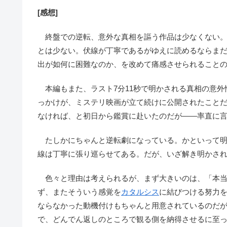
[感想]
終盤での逆転、意外な真相を謳う作品は少なくない。
とは少ない。伏線が丁寧であるがゆえに読めるならまだ
出が如何に困難なのか、を改めて痛感させられること
本編もまた、ラスト7分11秒で明かされる真相の意外
っかけが、ミステリ映画が立て続けに公開されたこと
なければ、と初日から鑑賞に赴いたのだが――率直に
たしかにちゃんと逆転劇になっている。かといって明
線は丁寧に張り巡らせてある。だが、いざ解き明かさ
色々と理由は考えられるが、まず大きいのは、「本当
ず、またそういう感覚を
カタルシス
に結びつける努力
ならなかった動機付けもちゃんと用意されているのだ
で、どんでん返しのところで観る側を納得させるに至