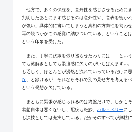
他方で、多くの伏線を、意外性を感じさせるためにき
判明したあとにまず感じるのは意外性や、意表を衝か
が強い。具体的に書いてしまうと真相の方向性を匂わ
写の幾つかがこの感覚に結びついている、ということ
という印象を受けた。
また、丁寧に伏線を張り巡らせたわりには――という
ても謎解きとしても緊迫感に欠くのがいちばんまずい
も乏しく、ほとんどが漫然と流れていっているだけに
な
、と頷けるが、それならそれで別の見せ方を考える
という発想が欠けている。
まともに緊張が感じられるのは終盤だけで、しかもそ
着想自体は悪くないし、配役も絶妙、
ハル・ベリー
に
も演技としては充実している。だがそのすべてが無駄