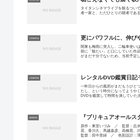
タイタンシネマライブを観るついで
者一家と、ただひとりの聴者であ
更にパワフルに、伸び
cinema
関東も梅雨に突入し、二輪車使い
前に「観たい」と口にしていた作
がまだ十分でないため、当初予定して
レンタルDVD鑑賞日記そ
cinema
一昨日からの風邪がまだもうひと
たし、という時分になってようや
DVDを鑑賞して時間を潰していた次第
『プリキュアオールスター
anime
原作：東堂いづみ ／ 監督：志
晃、香川久、馬越嘉彦、高橋晃、
監督：田中里緑 ／ 色彩設計：澤田