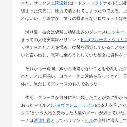
きた、サックス
上院議員
(ゴードン・
マクド
ナルド)に
纏まった矢先に、圧力で潰されてしまったのである。上
ればいい、と諭すが、憤りの収まらないロウィーナは
帰り道、彼女は偶然に幼馴染みのグレース(
ニッキー
きっての大物実業家ハリソン・
ヒル
(
ブルース・ウィリ
り捨てられたことを恨み、復讐を画策していることを
いと言い出し、電車に乗ろうとしていた彼女に資料を
それから一週間。娘から連絡がないことを心配したグ
れたことに戸惑い、ロウィーナに連絡を取ってきた。
体は、果たしてグレースのものであった。
生前、グレースが自分に言い残したことが気に掛かっ
あったマイルス(
ジョヴァンニ・リビシ
)の協力を仰い
クス”という人物と交わした大量のメールが残っていた
ーナは
派遣社員
としてハリソン・
ヒル
の会社に潜入し