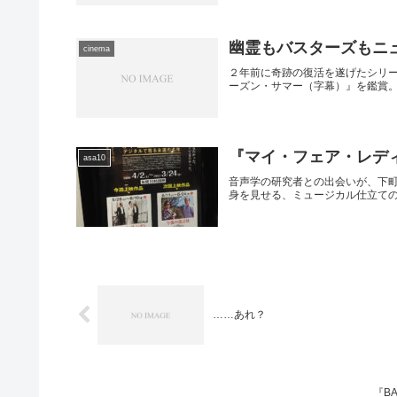
幽霊もバスターズもニ
cinema
２年前に奇跡の復活を遂げたシリ
ーズン・サマー（字幕）』を鑑賞
『マイ・フェア・レデ
asa10
音声学の研究者との出会いが、下
身を見せる、ミュージカル仕立て
……あれ？
『B