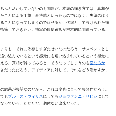
ちんと活かしていないのも問題だ。本編の描き方では、真相が
れたことによる衝撃、爽快感といったものではなく、失望のほう
せることになってしまうので伏せるが、伏線として設けられた描
は指摘しておきたい。描写の取捨選択が根本的に間違っている、
よりも、それに依存しすぎたせいなのだろう、サスペンスとし
。追い込んでいるという感覚にも追い込まれているという感覚に
思える。真相が解ってみると、そうなってしまうのも
宜なるか
べきだっただろう。アイディアに対して、それをどう活かすか、
の結果が失望なのだから、これは率直に言って失敗作だろう。
しても
ブルース・ウィリス
にしても
ジョヴァンニ・リビシ
にして
になっている。ただただ、勿体ない出来だった。