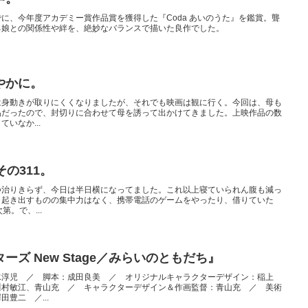
に、今年度アカデミー賞作品賞を獲得した『Coda あいのうた』を鑑賞。聾
る娘との関係性や絆を、絶妙なバランスで描いた良作でした。
やかに。
は身動きが取りにくくなりましたが、それでも映画は観に行く。今回は、母も
品だったので、封切りに合わせて母を誘って出かけてきました。上映作品の数
いなか...
の311。
つ治りきらず、今日は半日横になってました。これ以上寝ていられん腹も減っ
く起き出すものの集中力はなく、携帯電話のゲームをやったり、借りていた
。で、...
ズ New Stage／みらいのともだち』
水淳児 ／ 脚本：成田良美 ／ オリジナルキャラクターデザイン：稲上
川村敏江、青山充 ／ キャラクターデザイン＆作画監督：青山充 ／ 美術
豊二 ／...