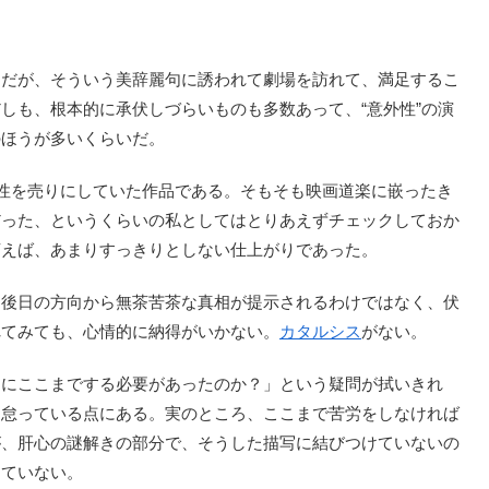
だが、そういう美辞麗句に誘われて劇場を訪れて、満足するこ
しも、根本的に承伏しづらいものも多数あって、“意外性”の演
のほうが多いくらいだ。
性を売りにしていた作品である。そもそも映画道楽に嵌ったき
だった、というくらいの私としてはとりあえずチェックしておか
言えば、あまりすっきりとしない仕上がりであった。
後日の方向から無茶苦茶な真相が提示されるわけではなく、伏
れてみても、心情的に納得がいかない。
カタルシス
がない。
にここまでする必要があったのか？」という疑問が拭いきれ
を怠っている点にある。実のところ、ここまで苦労をしなければ
が、肝心の謎解きの部分で、そうした描写に結びつけていないの
っていない。