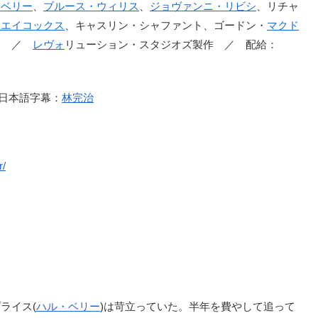
・ベリー
、
ブルース・ウィリス
、
ジョヴァンニ・リビシ
、リチャ
・エイコックス
、キャスリン・シャファント、ゴードン・
マクド
ス ／
レヴォ
リューション・スタジオズ製作 ／ 配給：
 日本語字幕：
林完治
r/
ライス(
ハル・ベリー
)は苛立っていた。半年を費やして追って