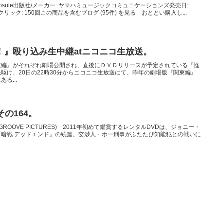
psule出版社/メーカー: ヤマハミュージックコミュニケーションズ発売日:
 5人 クリック: 150回この商品を含むブログ (95件) を見る おととい購入し...
！』殴り込み生中継atニコニコ生放送。
道編』がそれぞれ劇場公開され、直後にＤＶＤリリースが予定されている『怪
駆け、20日の22時30分からニコニコ生放送にて、昨年の劇場版『関東編』
る...
の164。
ROOVE PICTURES) 2011年初めて鑑賞するレンタルDVDは、ジョニー・
暗戦 デッドエンド』の続篇。交渉人・ホー刑事がふたたび知能犯との戦いに