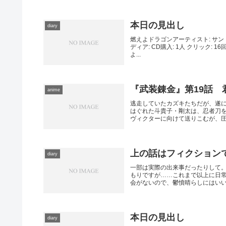
本日の見出し
diary
燃えよドラゴンアーティスト: サント
ディア: CD購入: 1人 クリック:
よ...
『武装錬金』第19話 
anime
逃走していたカズキたちだが、遂
はぐれた斗貴子・剛太は、忍者刀
ヴィクターに向けて送りこむが、圧倒
上の話はフィクション
diary
一部は実際の出来事だったりして。
もりですが……これまで以上に日
会がないので、鬱憤晴らしにはいいん
本日の見出し
diary