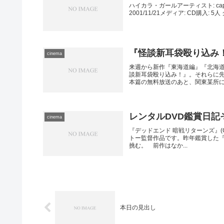
ハイカラ・ガールアーティスト: ca
2001/11/21メディア: CD購入:
『怪談新耳袋殴り込み
cinema
来週から新作『東海道編』『北海
談新耳袋殴り込み！』。それらに先
本篇の無料放送のあと、関東某所にあ
レンタルDVD鑑賞日記そ
cinema
『デッドエンド 暗戦リターンズ』(G
トー監督作品です。昨年鑑賞した『
挑む。 前作はなか...
本日の見出し