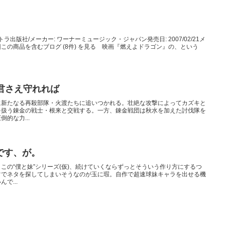
ラ出版社/メーカー: ワーナーミュージック・ジャパン発売日: 2007/02/21メ
 16回この商品を含むブログ (8件) を見る 映画『燃えよドラゴン』の、という
君さえ守れれば
に新たなる再殺部隊・火渡たちに追いつかれる。壮絶な攻撃によってカズキと
を扱う錬金の戦士・根来と交戦する。一方、錬金戦団は秋水を加えた討伐隊を
的な力...
です、が。
この“僕と妹”シリーズ(仮)、続けていくならずっとそういう作り方にするつ
常でネタを探してしまいそうなのが玉に瑕。自作で超速球妹キャラを出せる機
で...