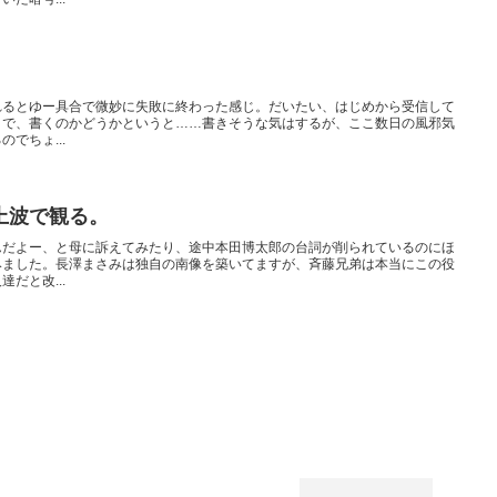
れるとゆー具合で微妙に失敗に終わった感じ。だいたい、はじめから受信して
 で、書くのかどうかというと……書きそうな気はするが、ここ数日の風邪気
でちょ...
上波で観る。
んだよー、と母に訴えてみたり、途中本田博太郎の台詞が削られているのにほ
みました。長澤まさみは独自の南像を築いてますが、斉藤兄弟は本当にこの役
だと改...