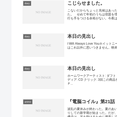
こじらせました。
diary
こないだからちょっと兆候はあっ
た。 せめて年初のうちは宿題を
行も手をつける余裕がない。今夜は快
本日の見出し
diary
I Will Always Love Youホイッ
はこれ以外に思いつきません。映画
本日の見出し
diary
ホームワークアーティスト: ダフト・パ
ディア: CD クリック: 3回この
Ｐ...
『電脳コイル』第21話
anime
波乱の夏休みが終わった。夏のあ
りしての新学期が始まった。だが
優子は、兄を助けるために用意してい