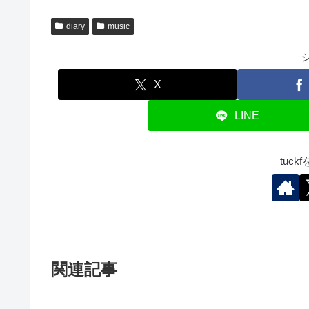
diary
music
X
LINE
tuc
関連記事