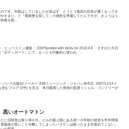
たのです。対処はしていましたが及ばず、とうとう風邪の症状が重くなってき
増やすまい、と『尾崎豊を探して』の感想を準備してたんですが、きょうは１
復を図...
トニー・ヒューストン価格： 200円posted with sticky on 2018.8.6 さすがに今日
『ボディガード』にて、もっとも印象的に使われ、...
ンク出版社/メーカー: EMIミュージック・ジャパン発売日: 2007/11/14メ
商品を含むブログ (2件) を見る 本日鑑賞した映画の監督ミシェル・ゴンドリーが
 黒いオートマトン
いだに旧校舎は取り壊され、ビルの最上階にある第一小学校の校舎を半年間借
、電脳体が長いこと分離してしまったハラケンは眠ったまま目覚めてこない。
た暗号...