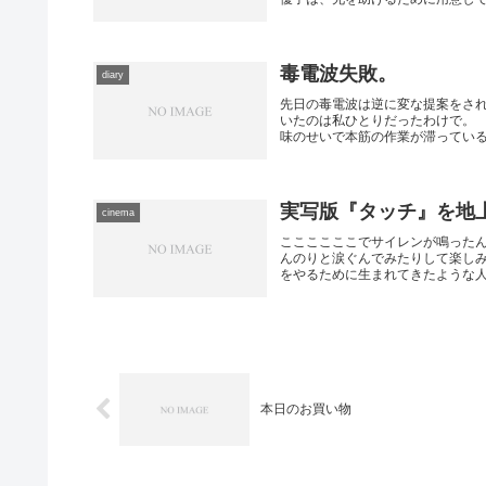
毒電波失敗。
diary
先日の毒電波は逆に変な提案をさ
いたのは私ひとりだったわけで。
味のせいで本筋の作業が滞っているの
実写版『タッチ』を地
cinema
ここここここでサイレンが鳴った
んのりと涙ぐんでみたりして楽し
をやるために生まれてきたような人達
本日のお買い物