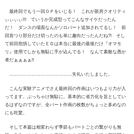
最終回でもう一回ＯＰをいじる！ これが新房クオリティ
ぃぃぃぃ!!! ていうか完成型ってこんなサイケだったん
だ！ ダンスの場面なんかソロパート追加されてるし！ 前
回首つり部分だけ切ったのも単に趣向だったんだね?! そし
て前回危惧していたＥＤは本当に最後の最後だけ『オマモ
リ』使用でしかも無駄に手が込んでる！ なんて素敵な愚か
者だぁぁぁぁ!!
……………………………………失礼いたしました。
こんな実験アニメでさえ最終回の作画はいつもより力が入
ってます。ぶっちゃけ無駄に。基本的に省力化を旨としてい
るはずなのですが、全パート作画の枚数がちょっと多めなの
にも吃驚。
そして本篇は相変わらず季節もパートごとの繋がりも無