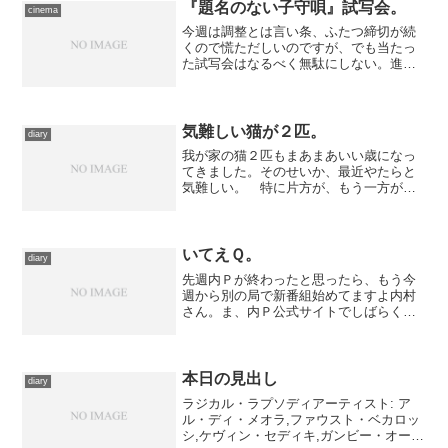
『題名のない子守唄』試写会。
cinema
今週は調整とは言い条、ふたつ締切が続
くので慌ただしいのですが、でも当たっ
た試写会はなるべく無駄にしない。進行
も思惑通りなので、16時半にお出か
け。 会場に赴く前に、秋葉原に立ち寄
って、今は亡きヤマギワソフトでの予約
商品の引き取りへ。が、指定...
気難しい猫が２匹。
diary
我が家の猫２匹もまあまあいい歳になっ
てきました。そのせいか、最近やたらと
気難しい。 特に片方が、もう一方がや
たらと自分の領域に入ってくるのに苛立
って、最近はしょっちゅう威嚇してま
す。最初のうちは相手もそれで萎縮して
いたのですが、近ごろは慣れ...
いてえＱ。
diary
先週内Ｐが終わったと思ったら、もう今
週から別の局で新番組始めてますよ内村
さん。ま、内Ｐ公式サイトでしばらくの
あいだアップされていた内村Ｐのコメン
トに書いてあったことなので驚きはしま
せんが。まるっきりの裏ではなく、０時
からの三十分番組で、タイ...
本日の見出し
diary
ラジカル・ラプソディアーティスト: ア
ル・ディ・メオラ,ファウスト・ベカロッ
シ,ケヴィン・セディキ,ガンビー・オーテ