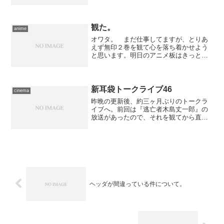
ィズ,ピーター・カスザス,ヴィクター・ミ
ランダ,ピーター・アースキン,チャーリ
ー・ヘイデン,ミノ・シネル,ゴンサロ・ル
バルカ...
観た。
anime
オワタ。 まだ仕事してますが、とりあ
えず無印２巻を観て心を落ち着かせよう
と思います。明日のアニメ板はきっと
祭。ていうか既に祭。
新耳袋トークライブ46
cinema
昨晩の更新後、約三ヶ月ぶりのトークラ
イブへ。前回は『逃亡者木島丈一郎』の
放送があったので、それを観てから直接
集合場所に赴きましたが、今回は通常通
りというか、ついでに映画を一本消化し
てきました。作品は、『テキサス・チェ
ーンソー』のスタッフによ...
ヘッダが間違っている件について。