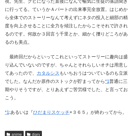
視。先生、クビになった直後になんで暢気に生徒の落語聞き
に行ってる。ていうかＡパートの出来事完全放置。はじめか
ら全体でのストーリーなんて考えずにネタの投入と細部の精
度を向上させることに全力を傾注したからこそそれで許され
るのです。何故か３回言う千里とか、細かく擽りどころがあ
るのも美点。
最終回だからといってこれといってストーリーに趣向は盛
り込んでいないのですが、ちゃんとそれらしいオチは用意し
てあったので、
カタルシス
もいちおうはついているのも立派
でした。なんだか原作のストックが貯まってから
*1
普通に三
期やりそうですが、とりあえずご苦労様でした、と言ってお
こう。
*1
:
あるいは『
ひだまりスケッチ
×３６５』が終わってから。
anime
diary