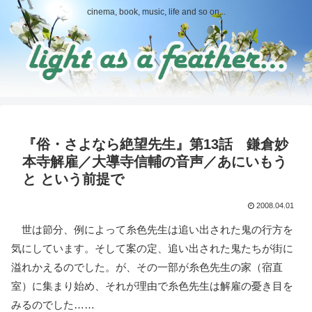
cinema, book, music, life and so on...
『俗・さよなら絶望先生』第13話 鎌倉妙
本寺解雇／大導寺信輔の音声／あにいもう
と という前提で
2008.04.01
世は節分、例によって糸色先生は追い出された鬼の行方を
気にしています。そして案の定、追い出された鬼たちが街に
溢れかえるのでした。が、その一部が糸色先生の家（宿直
室）に集まり始め、それが理由で糸色先生は解雇の憂き目を
みるのでした……