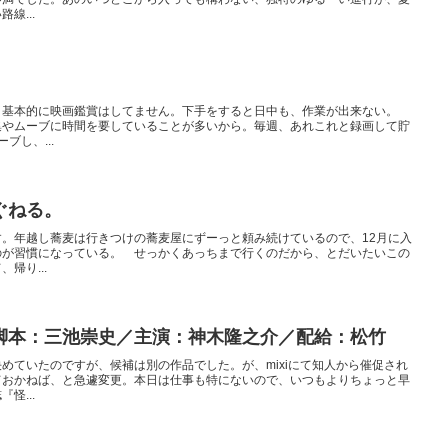
線...
、基本的に映画鑑賞はしてません。下手をすると日中も、作業が出来ない。
集やムーブに時間を要していることが多いから。毎週、あれこれと録画して貯
ブし、...
ぐねる。
。年越し蕎麦は行きつけの蕎麦屋にずーっと頼み続けているので、12月に入
のが習慣になっている。 せっかくあっちまで行くのだから、とだいたいこの
帰り...
脚本：三池崇史／主演：神木隆之介／配給：松竹
めていたのですが、候補は別の作品でした。が、mixiにて知人から催促され
ておかねば、と急遽変更。本日は仕事も特にないので、いつもよりちょっと早
怪...