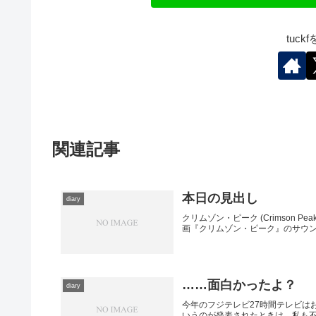
tuc
関連記事
本日の見出し
diary
クリムゾン・ピーク (Crimson Peak) Fe
画『クリムゾン・ピーク』のサウン
……面白かったよ？
diary
今年のフジテレビ27時間テレビは
いうのが発表されたときは、私も