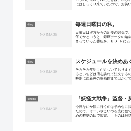
にはしっくり来ていたので、お笑い路
毎週日曜日の私。
diary
日曜日は夕方からの所要の関係で
何でかというと、録画データの編
まっていった番組を、ＢＤ−Ｒにムー
スケジュールを決めあ
diary
そろそろ年明けが近づいております
るといちどは店を訪ねて注文する
時期に西新井の映画館まで出かけて、
『妖怪大戦争』監督・
cinema
今日なにか観に行くのは予め心に決
たので、そーいやこいつを先に観
めの時刻の回で鑑賞。 ものは雑誌『