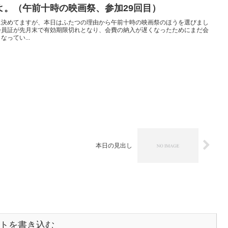
よ。（午前十時の映画祭、参加29回目）
に決めてますが、本日はふたつの理由から午前十時の映画祭のほうを選びまし
会員証が先月末で有効期限切れとなり、会費の納入が遅くなったためにまだ会
ってい...
本日の見出し
トを書き込む