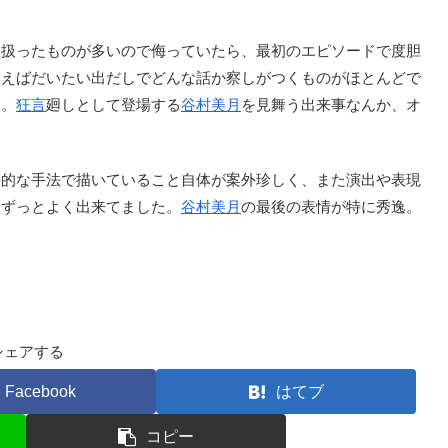
扱ったものが多いので侮っていたら、最初のエピソードで度胆
まえばだいたい出だしでどんな話か察しがつくものがほとんどで
る。
狂言
廻しとして登場する
谷村美月
を見舞う出来事なんか、オ
的な手法で描いていること自体が案外珍しく、また演出や表現
りずっとよく出来てました。
谷村美月
の最後の表情が特に秀逸。
シェアする
Facebook
はてブ
コピー