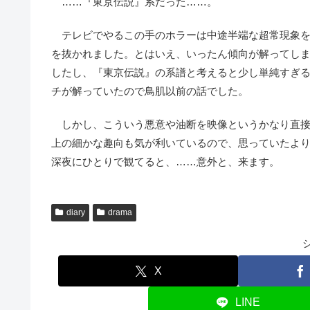
……『東京伝説』系だった……。
テレビでやるこの手のホラーは中途半端な超常現象を
を抜かれました。とはいえ、いったん傾向が解ってし
したし、『東京伝説』の系譜と考えると少し単純すぎ
チが解っていたので鳥肌以前の話でした。
しかし、こういう悪意や油断を映像というかなり直接
上の細かな趣向も気が利いているので、思っていたよ
深夜にひとりで観てると、……意外と、来ます。
diary
drama
X
LINE