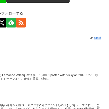
kfをフォローする
tuckf
rnando Velazquez価格： 1,200円 posted with sticky on 2016.1.27 映
ドトラックより。音楽も重厚で繊細...
お笑い路線から離れ、スタジオ収録にて“にほんのれきし”をテーマにする、と
不満でした。あのいつどこから入っても構わない、独特のゆる〜い進行が、夏