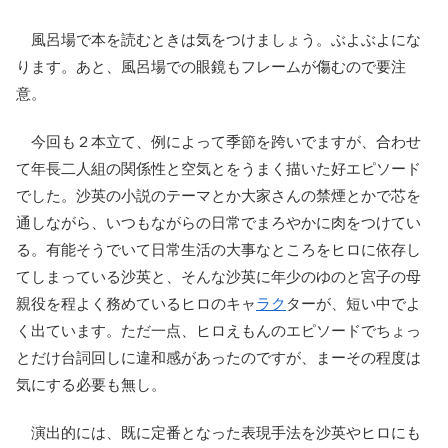
風呂場で本を読むときは気をつけましょう。ぶよぶよにな
ります。あと、風呂場での眼鏡もフレームが傷むので要注
意。
今回も２本立て、例によって季節を跨いでますが、合わせ
て年長二人組の関係性と空気とをうまく描いた好エピソード
でした。沙英の小説のテーマとか大家さんの禁煙とかで芯を
通しながら、いつもながらの日常でまろやかに肉をつけてい
る。有能そうでいて日常生活の大事なところをヒロに依存し
てしまっている沙英と、そんな沙英に年少のゆのと宮子の母
親役を程よく務めているヒロのキャ
ラク
ターが、短い中でよ
く出ています。ただ一点、ヒロえもんのエピソードでちょっ
とだけ台詞回しに違和感があったのですが、まーその程度は
気にする必要も無し。
演出的には、既に定番となった表現手法を沙英やヒロにも