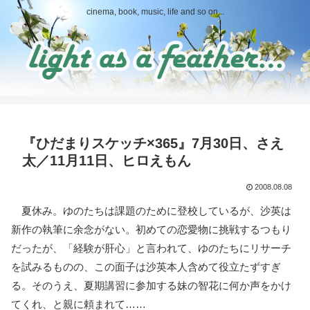
cinema, book, music, life and so on...
『ひだまりスケッチ×365』7月30日、さえ
太／11月11日、ヒロえもん
2008.08.08
夏休み。ゆのたちは課題のために登校しているが、沙英は
新作の執筆に余念がない。初めての恋愛物に挑戦するつもり
だったが、「経験が肝心」と言われて、ゆのたちにリサーチ
を試みるものの、この面子は沙英本人含めて役立たずすぎ
る。そのうえ、夏期講習に参加する妹の智花に何か声をかけ
てくれ、と親に頼まれて……