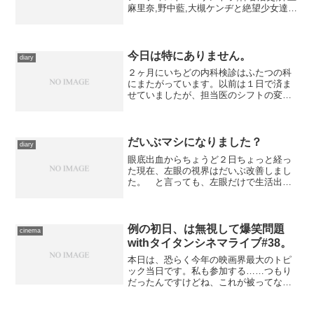
麻里奈,野中藍,大槻ケンヂと絶望少女達,
後藤邑子,谷井あすか,水島大宙,松来未祐,
真田アサミ,上田陽司出版社/メーカー: キ
ングレコード発売日: 2008/0...
今日は特にありません。
diary
２ヶ月にいちどの内科検診はふたつの科
にまたがっています。以前は１日で済ま
せていましたが、担当医のシフトの変更
に伴い、片方は木曜日にズレることにな
った。 なので、出かけるとすれば、そ
のあいだの今日しかなかったのですが、
どうにも気乗りがしないの...
だいぶマシになりました？
diary
眼底出血からちょうど２日ちょっと経っ
た現在、左眼の視界はだいぶ改善しまし
た。 と言っても、左眼だけで生活出来
るほどにはなっていない。きのうがクリ
ーム色の靄に覆われた状態だとしたら、
今日はプリンターで対応していない和紙
に無理矢理印刷した光景、...
例の初日、は無視して爆笑問題
cinema
withタイタンシネマライブ#38。
本日は、恐らく今年の映画界最大のトピ
ック当日です。私も参加する……つもり
だったんですけどね、これが被ってなけ
れば。新宿まで出かけていった目的は、
今年最後のタイタンシネマライブで