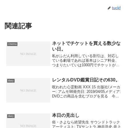
tuckf
関連記事
ネットでチケットを買える数少な
cinema
い日。
私がふだん利用している割引は、対応し
ている劇場であれば基本はシニア料金、
つまりたいていは1000円でチケットが購
入出来ます。その代わり、窓口で会員証
を見せないといけないので、ネットだと
正規の料金を支払わねばならないデメリ
レンタルDVD鑑賞日記その630。
diary
ットがある。 しかし...
呪われた心霊動画 XXX 15 出版社/メーカ
ー: アムモ98発売日: 2019/04/05メディア:
DVDこの商品を含むブログを見る 今年
４月リリースの『呪われた心霊映像ＸＸ
Ｘ15』を鑑賞。酒の席で職場の愚痴をこ
ぼし続ける同僚をからかい...
本日の見出し
diary
俗・さよなら絶望先生 サウンドトラック
アーティスト: TVサントラ,神谷浩史,井上