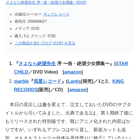
さよなら絶望先生 序 ~俗・絶望少女撰集~ [DVD]
出版社/メーカー:
キングレコード
発売日:
2008/08/27
メディア:
DVD
購入
: 5人
クリック
: 37回
この商品を含むブログ (21件) を見る
『
さよなら絶望先生
序 〜俗・絶望少女撰集〜』(
STAR
CHILD
／DVD Video) [
amazon
]
marble
『
流星レコード
』(
Lantis
[発売]／1と2、
KING
RECORDS
[販売]／CD) [
amazon
]
本日の見出しは趣を変えて、注文しておいたDVDのサブタ
イトルから引いてみました。出典である1は、第１期終了後に
もリリースされた特別版です。既にアニメ化された内容ばか
りですが、いずれもアフレコはやり直し、新規カットも追
加、そもそもストーリー自体を原作寄りに修正しているとい