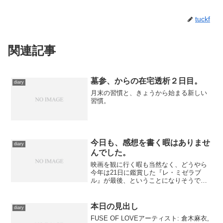
tuckf
関連記事
墓参、からの在宅透析２日目。
diary
月末の習慣と、きょうから始まる新しい
習慣。
今日も、感想を書く暇はありませ
diary
んでした。
映画を観に行く暇も当然なく、どうやら
今年は21日に鑑賞した『レ・ミゼラブ
ル』が最後、ということになりそうで
す。まあ、トリには相応しい映画なの
で、それはそれで。 大晦日、というか
下手をすると元旦までみっちり作業を続
本日の見出し
diary
ける予定で、確実に年内はもう...
FUSE OF LOVEアーティスト: 倉木麻衣,