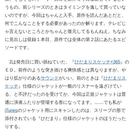
うもの。前シリーズのときはタイミングを逸して買っていな
いのですが、今回はちゃんと入手。原作を読んだあとだと、
何でこんなことをする必要があったのか解ります。テレビじ
ゃ言えないところとかちゃんと復元してるもんねえ。ちなみ
に見出しは収録１本目、原作では全体の第２話にあたるエピ
ソードです。
2は発売日に買い損ねていた、『
ひだまりスケッチ×365
』の
ＥＤ。前作のような突き抜ける爽快感とは異なりますが、や
はり拡がりのある
サウンド
がいい。前のときは『
ひだまりス
ケッチ
』仕様のジャケットが一般のリスナーを遠ざけてい
る、と不評だったのを受けてか、今回は正規ジャケットは普
通に演者ふたりが登場する形になってます。……でも私が
iTunes
のジャケット用にスキャンしたのは、スリーブの形で
添付されている『ひだまり』仕様のジャケットのほうだった
りする。