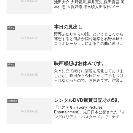
池田大介,大野愛果,麻井寛史,鎌田真吾,岡
本仁志,大賀好修,徳永暁人出版社/メーカ
ー: GIZA studio発売日: 2005/08/24メディ
ア: CD購入: 1人 クリック: 34回こ...
本日の見出し
diary
野郎ふたりきりの話、というところから
連想すると何故か岡村靖幸と石野卓球の
コラボレーションによるこの曲に辿りつ
くシナプスが形成されてます。ぜんぶ
『SURVIVE STYLE 5+』の責任です。俺
の純情を返せー。
映画感想はお休みです。
diary
久々に立て続けに宿題を消化しておりま
したが、昨日から今日にかけて手をつけ
られなかったので、お休みです。作業の
合間にちょこちょこ進めていたので、明
日にはアップできるかも。 感想をほっ
たらかしに、観る方だけ優先した結果、
宿題の数がえらいことにな...
レンタルDVD鑑賞日記その59。
cinema
『ホステル』(Sony Pictures
Entertainment) 先日日本公開された『イ
ングロリアス・バスターズ』で、ナチス
をバットでなぶり殺しにする男を演じて
いたイーライ・ロスが監督、続篇も作ら
れた、噂のゴア映画です。劇場公開のと