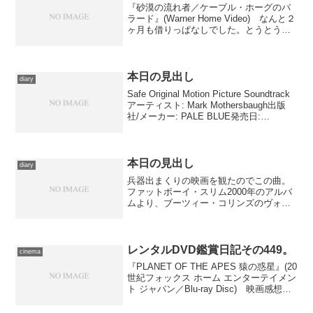
『砂漠の流れ者／ケーブル・ホーグのバ
ラード』(Warner Home Video) なんと２
ヶ月も借りっぱなしでした。とうとう月
額レンタルの会社から「忘れてませ
ん？」という趣旨のメールが届いたの
で、午前中にノートパソコンに向き合い
つつ鑑賞。...
本日の見出し
diary
Safe Original Motion Picture Soundtrack
アーティスト: Mark Mothersbaugh出版
社/メーカー: PALE BLUE発売日:
2012/04/27メディア: MP3 ダウンロード
この商品を含...
本日の見出し
diary
兵器出まくりの映画を観たのでこの曲。
ファットボーイ・スリム2000年のアルバ
ムより、ブーツィー・コリンズのヴォー
カルが異様に格好いいのです。
レンタルDVD鑑賞日記その449。
cinema
『PLANET OF THE APES 猿の惑星』(20
世紀フォックス ホーム エンターテイメン
ト ジャパン／Blu-ray Disc) 映画感想の
宿題が溜まりに溜まっている現在、しか
しよくよく考えてみると、いちばん古い