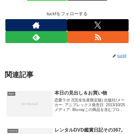
tuckfをフォローする
tuckf
関連記事
本日の見出し＆お買い物
diary
恋愛ラボ 2(完全生産限定版) 出版社/メー
カー: アニプレックス発売日: 2013/10/25
メディア: Blu-rayこの商品を含むブログ
(3件) を見る『恋愛ラボ Vol.2 【初回生産
限定版】』(Aniplex／Blu-ray D...
レンタルDVD鑑賞日記その367。
cinema