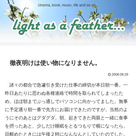
cinema, book, music, life and so on...
徹夜明けは使い物になりません。
2008.08.29
諸々の都合で急遽引き受けた仕事の締切が本日朝一番。一
昨日あたりに思わぬ各種連絡で時間を取られてしまったた
め、ほぼ朝までぶっ通しでパソコンに向かってました。無事
に予定通り朝一番で先方にお届けできたのですが、当然のよ
うにそのあとはグダグダ。朝、起きてきた両親と一緒に食事
を摂ったあと、少しだけ睡眠をとるつもりで横になったら、
目醒めたときには午後２時になんなんとしていたのでした。