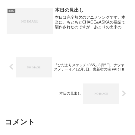
宿題がほったらかしに...
本日の見出し
diary
本日は完全無欠のアニメソングです。本
当に。もともとCHAGE&ASKAの要請で
製作されたのですが、あまりの出来の良
さに当時のジブリ最新作『耳をすませ
ば』と同時上映され、長らく好事家の記
憶に留まっていたもの。最近ようやく
『ジブリがいっぱいSP...
『ひだまりスケッチ×365』8月5日、ナツヤ
スメナーイ／12月3日、裏新宿の狼 PART II
本日の見出し
コメント