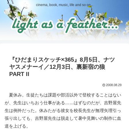
cinema, book, music, life and so on...
『ひだまりスケッチ×365』8月5日、ナツ
ヤスメナーイ／12月3日、裏新宿の狼
PART II
2008.08.29
夏休み。生徒たちは課題や部活以外で登校することはない
が、先生はいちおう仕事がある……はずなのだが、吉野屋先
生は例外だった。休みたがる彼女を校長先生が無理矢理引っ
張り出しても、吉野屋先生は脱走して暑中見舞いの制作に血
道を上げる。