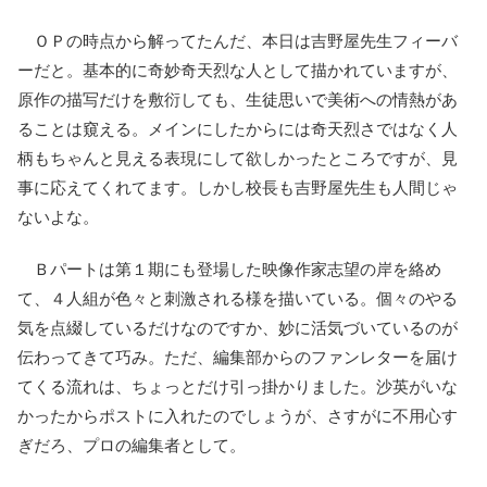
ＯＰの時点から解ってたんだ、本日は吉野屋先生フィーバ
ーだと。基本的に奇妙奇天烈な人として描かれていますが、
原作の描写だけを敷衍しても、生徒思いで美術への情熱があ
ることは窺える。メインにしたからには奇天烈さではなく人
柄もちゃんと見える表現にして欲しかったところですが、見
事に応えてくれてます。しかし校長も吉野屋先生も人間じゃ
ないよな。
Ｂパートは第１期にも登場した映像作家志望の岸を絡め
て、４人組が色々と刺激される様を描いている。個々のやる
気を点綴しているだけなのですか、妙に活気づいているのが
伝わってきて巧み。ただ、編集部からのファンレターを届け
てくる流れは、ちょっとだけ引っ掛かりました。沙英がいな
かったからポストに入れたのでしょうが、さすがに不用心す
ぎだろ、プロの編集者として。