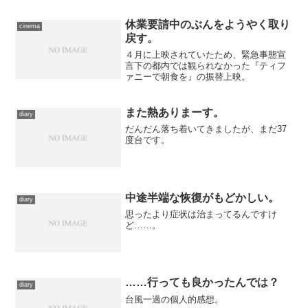
(1件) を見る 本...
休業要請中のぶんをようやく取り
cinema
戻す。
４月に上映されていたため、緊急事態宣
言下の都内では観られなかった『ティフ
ァニーで朝食を』の振替上映。
また熱ありまーす。
diary
だんだん落ち着いてきましたが、まだ37
度台です。
中途半端な恢復がもどかしい。
diary
思ったより症状は治まってるんですけ
ど……。
……行っても良かったんでは？
diary
台風一過の個人的感想。