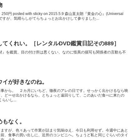
物
osted with sticky on 2015.5.9 森山直太朗『黄金の心』(Universal
のですが、気晴らしがてらちょっとお出かけして参りました...
てくれい。［レンタルDVD鑑賞日記その889］
取材』を鑑賞。目の付け所は悪くない、なのに怪異の描写も関係者の言動も不
ウイが好きなのね。
来事から。 ２カ月にいちど、徹夜のアレの日です。せっかく出かけるなら映
て、どーせ出かけるなら、とちょっと遠回りして、このあいだ食べに来たの
らいし...
めもなく。
てますが、色々あって作業が詰まり気味ゆえ、今日も利用せず。今週中にあと
昼前、食事の買い出しに、近所のコンビニへ。ちょうど私と同じぐらいのタイ
。うち...