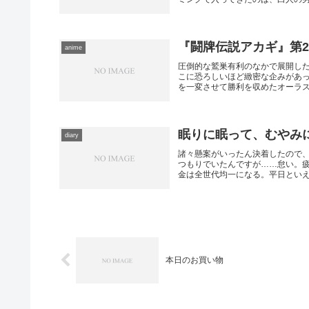
『闘牌伝説アカギ』第2
anime
圧倒的な鷲巣有利のなかで展開し
こに恐ろしいほど緻密な企みがあ
を一変させて勝利を収めたオーラスを
眠りに眠って、むやみ
diary
諸々懸案がいったん決着したので
つもりでいたんですが……怠い。
金は全世代均一になる。平日といえど
本日のお買い物