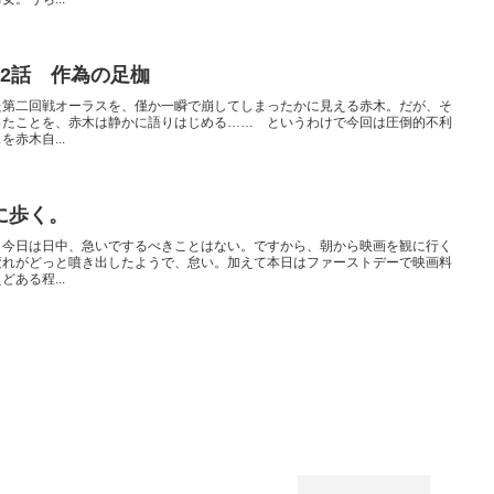
2話 作為の足枷
た第二回戦オーラスを、僅か一瞬で崩してしまったかに見える赤木。だが、そ
ったことを、赤木は静かに語りはじめる…… というわけで今回は圧倒的不利
赤木自...
に歩く。
、今日は日中、急いでするべきことはない。ですから、朝から映画を観に行く
疲れがどっと噴き出したようで、怠い。加えて本日はファーストデーで映画料
ある程...