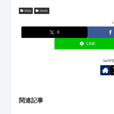
diary
music
X
LINE
tuc
関連記事