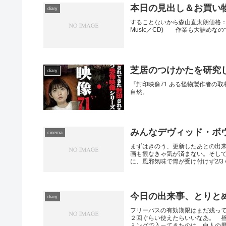
本日の見出し＆お買い
diary
することないから森山直太朗価格： 250円 p
Music／CD) 作業も大詰めな
芝居のつけかたを研究し
diary
『封印映像71 ある怪物製作者の
自然。
みんなデヴィッド・ボ
cinema
まずはきのう、更新したあとの出
画も観なきゃ気が済まない。そし
に、風邪気味で胃が受け付けず2/3く
今日の出来事、とりと
diary
フリーパスの有効期限はまだ残っ
２回ぐらい使えたらいいなあ。 
ミングで入ってきたのは、白人の男女