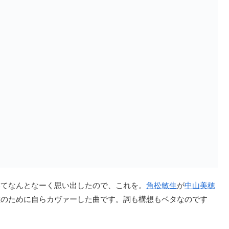
いてなんとなーく思い出したので、これを。
角松敏生
が
中山美穂
盤のために自らカヴァーした曲です。詞も構想もベタなのです