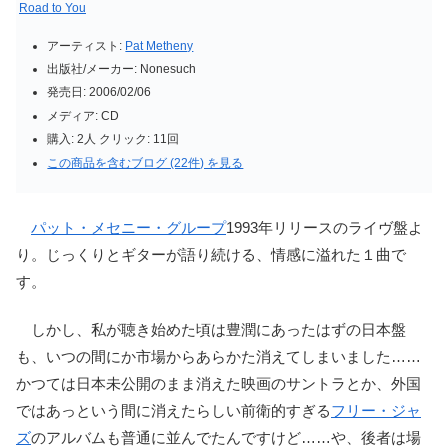
Road to You
アーティスト:
Pat Metheny
出版社/メーカー:
Nonesuch
発売日:
2006/02/06
メディア:
CD
購入
: 2人
クリック
: 11回
この商品を含むブログ (22件) を見る
パット・メセニー・グループ
1993年リリースのライヴ盤よ
り。じっくりとギターが語り続ける、情感に溢れた１曲で
す。
しかし、私が聴き始めた頃は豊潤にあったはずの日本盤
も、いつの間にか市場からあらかた消えてしまいました……
かつては日本未公開のまま消えた映画のサントラとか、外国
ではあっという間に消えたらしい前衛的すぎる
フリー・ジャ
ズ
のアルバムも普通に並んでたんですけど……や、後者は場