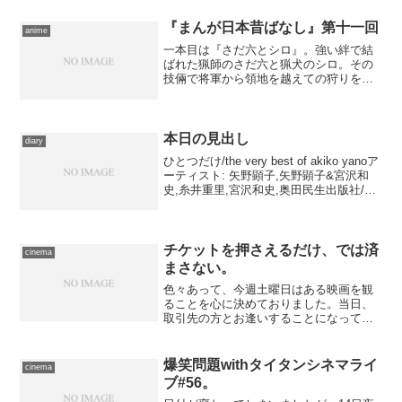
に構えていたのですが、昨晩何気なく購
入したムービーファイルの認...
『まんが日本昔ばなし』第十一回
anime
一本目は『さだ六とシロ』。強い絆で結
ばれた猟師のさだ六と猟犬のシロ。その
技倆で将軍から領地を越えての狩りを許
されたさだ六であったが、吹雪に追われ
て難渋していたところ、初めて目にする
ような巨大なアオイノシシを発見し、領
地を越えて追い詰める……...
本日の見出し
diary
ひとつだけ/the very best of akiko yanoア
ーティスト: 矢野顕子,矢野顕子&宮沢和
史,糸井重里,宮沢和史,奥田民生出版社/メ
ーカー: エピックレコードジャパン発売
日: 1996/09/23メディア: CD購入: 1...
チケットを押さえるだけ、では済
cinema
まさない。
色々あって、今週土曜日はある映画を観
ることを心に決めておりました。当日、
取引先の方とお逢いすることになってい
るので、せっかくだから観ません？ と
提案してみたところ、乗ってくださいま
した。 いちおう話題作――というか、
爆笑問題withタイタンシネマライ
cinema
個人的にもヒットして欲し...
ブ#56。