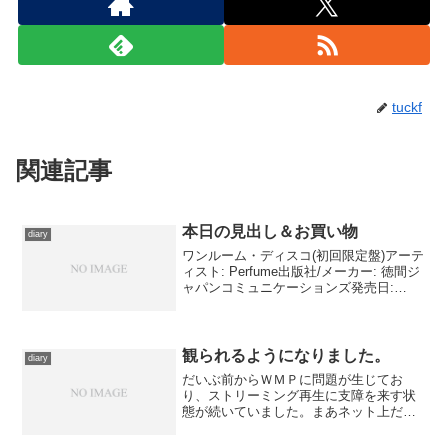
tuckf
関連記事
本日の見出し＆お買い物
diary
ワンルーム・ディスコ(初回限定盤)アーテ
ィスト: Perfume出版社/メーカー: 徳間ジ
ャパンコミュニケーションズ発売日:
2009/03/25メディア: CD購入: 21人 クリ
ック: 135回この商品を含むブログ (233
件) を見る...
観られるようになりました。
diary
だいぶ前からＷＭＰに問題が生じてお
り、ストリーミング再生に支障を来す状
態が続いていました。まあネット上だけ
だからいいか、そのうちシステムの再イ
ンストールでもして改善しよう、と暢気