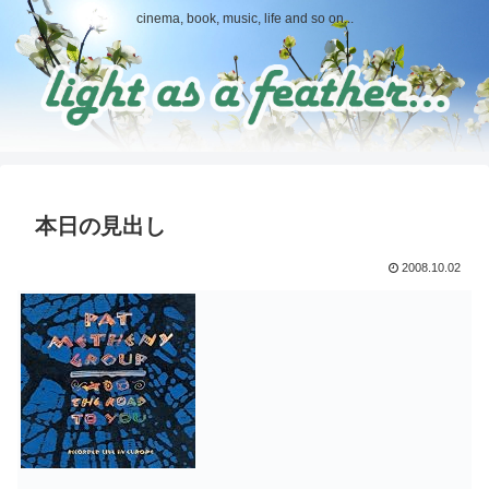
cinema, book, music, life and so on...
本日の見出し
2008.10.02