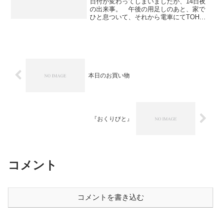
日付が変わってしまいましたが、14日夜
の出来事。 午後の用足しのあと、家で
ひと息ついて、それから電車にてTOHO
シネマズ日比谷へ……バイクで出かける
つもりだったんですが、途中の道がだい
ぶ混雑してそうな兆候があったので安全
策を取りました。この...
本日のお買い物
『おくりびと』
コメント
コメントを書き込む