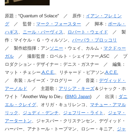
原題：“Quantum of Solace” ／ 原作：
イアン・フレミン
グ
／ 監督：
マーク・フォースター
／ 脚本：
ポール・
ハギス
、
ニール・パーヴィス
、
ロバート・ウェイド
／ 製
作：マイケル・Ｇ・ウィルソン、
バーバラ・ブロッコリ
／ 製作総指揮：アン
ソニー
・ウェイ、カルム・
マクドゥー
ガル
／ 撮影監督：ロベルト・シェイファー,ASC ／ プ
ロダクション・デザイナー：デニス・ガスナー ／ 編集：
マット・チェシー,
A.C.E.
、リチャード・ピアソン,
A.C.E.
／ 衣装：ルイーズ・フログリー ／ 音楽：
デヴィッド・
アーノルド
／ 主題歌：
アリシア・キーズ
＆ジャック・ホ
ワイト『Another Way to Die』(
BMG Japan
) ／ 出演：
ダニ
エル・クレイグ
、オリガ・キュリレンコ、
マチュー・アマル
リック
、
ジュディ・デンチ
、
ジェフリー・ライト
、
ジェマ・
アータートン
、ジャスパー・クリステンセン、デヴィッド・
ハーバー、アナトール・トーブマン、ロシー・キニア、
ジャ