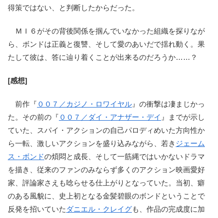
得策ではない、と判断したからだった。
ＭＩ６がその背後関係を掴んでいなかった組織を探りなが
ら、ボンドは正義と復讐、そして愛のあいだで揺れ動く。果
たして彼は、答に辿り着くことが出来るのだろうか……？
[感想]
前作『
００７／カジノ・ロワイヤル
』の衝撃は凄まじかっ
た。その前の『
００７／ダイ・アナザー・デイ
』までが示し
ていた、スパイ・アクションの自己パロディめいた方向性か
ら一転、激しいアクションを盛り込みながら、若き
ジェーム
ス・ボンド
の煩悶と成長、そして一筋縄ではいかないドラマ
を描き、従来のファンのみならず多くのアクション映画愛好
家、評論家さえも唸らせる仕上がりとなっていた。当初、癖
のある風貌に、史上初となる金髪碧眼のボンドということで
反発を招いていた
ダニエル・クレイグ
も、作品の完成度に加