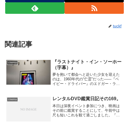
tuckf
関連記事
『ラストナイト・イン・ソーホー
cinema
（字幕）』
夢を抱いて都会へと赴いた少女を迎えた
のは、1960年代の“亡霊”だった――『ベ
イビー・ドライバー』のエドガー・ライ
ト監督が放つ、サイコホラー・テイスト
の新感覚スリラー。
レンタルDVD鑑賞日記その169。
cinema
本日は深夜イベント参加につき、映画は
その前に鑑賞することにして、午前中は
尺も短いこれを観て過ごしました。『姿
三四郎』(東宝) 前々からいずれは観なく
ては、と思っていた黒澤明監督作品初挑
戦です。デビュー作から順に――などと