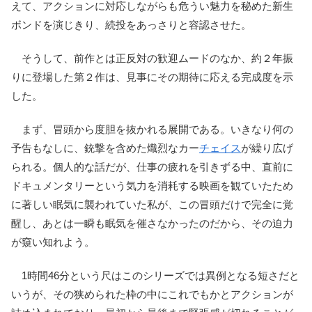
えて、アクションに対応しながらも危うい魅力を秘めた新生
ボンドを演じきり、続投をあっさりと容認させた。
そうして、前作とは正反対の歓迎ムードのなか、約２年振
りに登場した第２作は、見事にその期待に応える完成度を示
した。
まず、冒頭から度胆を抜かれる展開である。いきなり何の
予告もなしに、銃撃を含めた熾烈なカー
チェイス
が繰り広げ
られる。個人的な話だが、仕事の疲れを引きずる中、直前に
ドキュメンタリーという気力を消耗する映画を観ていたため
に著しい眠気に襲われていた私が、この冒頭だけで完全に覚
醒し、あとは一瞬も眠気を催さなかったのだから、その迫力
が窺い知れよう。
1時間46分という尺はこのシリーズでは異例となる短さだと
いうが、その狭められた枠の中にこれでもかとアクションが