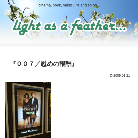
cinema, book, music, life and so on...
『００７／慰めの報酬』
2009.01.21