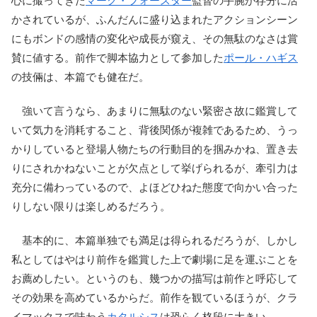
心に撮ってきた
マーク・フォースター
監督の手腕が存分に活
かされているが、ふんだんに盛り込まれたアクションシーン
にもボンドの感情の変化や成長が窺え、その無駄のなさは賞
賛に値する。前作で脚本協力として参加した
ポール・ハギス
の技倆は、本篇でも健在だ。
強いて言うなら、あまりに無駄のない緊密さ故に鑑賞して
いて気力を消耗すること、背後関係が複雑であるため、うっ
かりしていると登場人物たちの行動目的を掴みかね、置き去
りにされかねないことが欠点として挙げられるが、牽引力は
充分に備わっているので、よほどひねた態度で向かい合った
りしない限りは楽しめるだろう。
基本的に、本篇単独でも満足は得られるだろうが、しかし
私としてはやはり前作を鑑賞した上で劇場に足を運ぶことを
お薦めしたい。というのも、幾つかの描写は前作と呼応して
その効果を高めているからだ。前作を観ているほうが、クラ
イマックスで味わう
カタルシス
は恐らく格段に大きい。