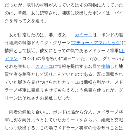
だったが、取引の材料が入っているはずの荷物に入っていた
のは、拳銃。女に銃撃され、咄嗟に脱出したボンドは、バイ
クを奪って女を追う。
女が目指したのは、港。彼女――
カミーユ
は、ボンドの追
う組織の幹部ドミニク・グリーン(
マチュー・アマルリック
)に
情婦として接近、彼女にとっての仇であるメドラーノ将軍(
ホ
アキン
・コシオ)の命を密かに狙っていた。だが、グリーンは
それを察知し、
カミーユ
に情報を提供する名目で
接触
した地
質学者を刺客として送りこんでいたのである。既に回収され
ていた屍体を見せつけられた
カミーユ
は機転を利かせ、メド
ラーノ将軍に目通りさせてもらえるよう色目を使ったが、グ
リーンはそれさえお見通しだった。
両者の鍔迫り合いに、ボンドは脇から介入、メドラーノ将
軍に刃を向けようとしていた
カミーユ
をさらい、組織と交戦
しつつ脱出する。この場でメドラーノ将軍の命を奪うことは