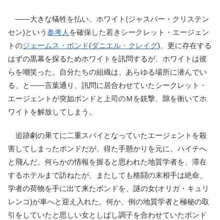
――大きな犠牲を払い、ホワイト(ジャスパー・クリステン
セン)という
参考人
を確保した若きシークレット・エージェン
トの
ジェームス・ボンド
(
ダニエル・クレイグ
)。更に存在する
はずの黒幕を探るためホワイトを訊問するが、ホワイトは彼
らを嘲笑った。自分たちの組織は、あらゆる場所に潜んでい
る、と――言葉通り、訊問に居合わせていたシークレット・
エージェントが突如ボンドと上司のＭを銃撃、隙を衝いてホ
ワイトを解放してしまう。
追跡劇の果てに二重スパイとなっていたエージェントを殺
害してしまったボンドだが、得た手懸かりを元に、ハイチへ
と飛んだ。何らかの情報を握ると思われた地質学者を、滞在
するホテルまで訪ねたが、またしても格闘の末相手は絶命、
学者の荷物を手に出て来たボンドを、謎の女(オリガ・キュリ
レンコ)が車へと迎え入れた。何か、例の地質学者と極秘の取
引をしていたと思しい女としばし調子を合わせていたボンド