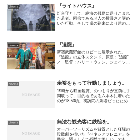
考えたわけではなく、...
『ライトハウス』
cinema
灯台守として、絶海の孤島に送りこまれ
た若者。同僚である老人の横暴さと謎め
いた行動、そして嵐の到来により遠のく
帰還の日。孤島は次第に、狂気に包まれ
ていく……。『ウィッチ』で注目を集め
た新鋭ロバート・エガース監督が放つ、
映像の官能と狂気に彩られたスリラー。
『追龍』
cinema
新宿武蔵野館のロビーに展示された、
『追龍』の立体スタンド。原題：“追龍”
／ 監督：バリー・ウォン、ジェイソ
ン・クワン ／ 共同監督：アマン・チ
ャン ／ 脚本：バリー・ウォン ／
製作：バリー・ウォン、ドニー・イェ
ン、アンディ・ラウ、コニー...
余裕をもって行動しましょう。
cinema
19時から映画鑑賞、のつもりが直前に手
間取って、目的地である六本木に着いた
のが18:50頃。初訪問の劇場だったため発
見に手間取り、ようやくチケットを購入
できたときには予告編が始まっていまし
た。まあ、本編には充分間に合ったので
良しとしよう。 ...
無法な観光客に鉄槌を。
cinema
オーバーツーリズムを背景とした狂騒の
殺戮劇を描いた『ベネシアフレニア』を
鑑賞。騒々しくて残酷で美しい、でもち