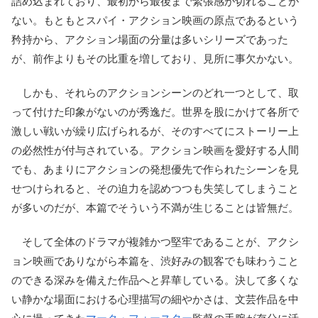
詰め込まれており、最初から最後まで緊張感が切れることが
ない。もともとスパイ・アクション映画の原点であるという
矜持から、アクション場面の分量は多いシリーズであった
が、前作よりもその比重を増しており、見所に事欠かない。
しかも、それらのアクションシーンのどれ一つとして、取
って付けた印象がないのが秀逸だ。世界を股にかけて各所で
激しい戦いが繰り広げられるが、そのすべてにストーリー上
の必然性が付与されている。アクション映画を愛好する人間
でも、あまりにアクションの発想優先で作られたシーンを見
せつけられると、その迫力を認めつつも失笑してしまうこと
が多いのだが、本篇でそういう不満が生じることは皆無だ。
そして全体のドラマが複雑かつ堅牢であることが、アクシ
ョン映画でありながら本篇を、渋好みの観客でも味わうこと
のできる深みを備えた作品へと昇華している。決して多くな
い静かな場面における心理描写の細やかさは、文芸作品を中