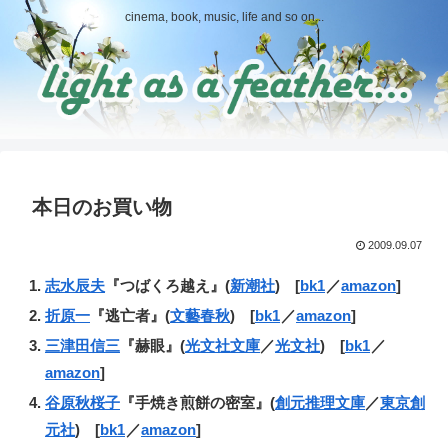
cinema, book, music, life and so on...
本日のお買い物
2009.09.07
志水辰夫
『つばくろ越え』(
新潮社
) [
bk1
／
amazon
]
折原一
『逃亡者』(
文藝春秋
) [
bk1
／
amazon
]
三津田信三
『赫眼』(
光文社文庫
／
光文社
) [
bk1
／
amazon
]
谷原秋桜子
『手焼き煎餅の密室』(
創元推理文庫
／
東京創
元社
) [
bk1
／
amazon
]