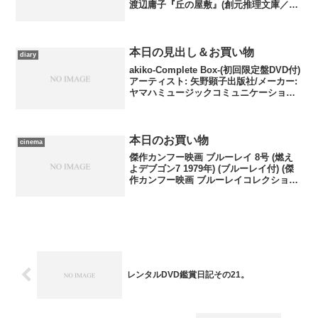
渡辺庸子『丘の屋敷』(創元推理文庫／東
京創元社) レイ・ブラッドベリ／伊藤典
夫『社交ダンスが終った夜に』(新潮文庫
／新潮社) 1は『地獄少女』シリーズ
の版権イラ...
本日の見出し＆お買い物
diary
akiko-Complete Box-(初回限定盤DVD付)
アーティスト: 矢野顕子出版社/メーカー:
ヤマハミュージックコミュニケーション
ズ発売日: 2008/10/22メディア: CD購入: 2
人 クリック: 21回この商品を含むブロ
グ...
本日のお買い物
cinema
傑作カンフー映画 ブルーレイ 8号 (燃え
よデブゴン7 1979年) (ブルーレイ付) (傑
作カンフー映画 ブルーレイコレクション)
出版社/メーカー: デアゴスティーニ・ジ
ャパン発売日: 2016/12/06メディア: 雑誌
この商品を含むブ...
レンタルDVD鑑賞日記その21。