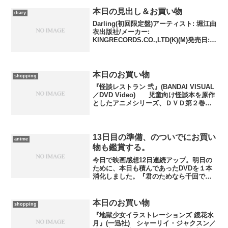
本日の見出し＆お買い物
diary
Darling(初回限定盤)アーティスト: 堀江由
衣出版社/メーカー:
KINGRECORDS.CO.,LTD(K)(M)発売日:
2008/01/30メディア: CD クリック: 116回
この商品を含むブログ (148件) を見る堀
江由衣...
本日のお買い物
shopping
『怪談レストラン 弐』(BANDAI VISUAL
／DVD Video) 児童向け怪談本を原作
としたアニメシリーズ、ＤＶＤ第２巻で
す。このあたりからデザートである百物
語パートの扱いが雑になっていきま
す……まともに続けて百話に達したらど
ーな...
13日目の準備、のついでにお買い
anime
物も鑑賞する。
今日で映画感想12日連続アップ。明日の
ために、本日も積んであったDVDを１本
消化しました。『君のためなら千回で
も』(角川エンタテインメント)『００７／
慰めの報酬』を監督したマーク・フォー
スター監督による、アフガニスタン動乱
本日のお買い物
shopping
の歴史と軌を一にし...
『地獄少女イラストレーションズ 鏡花水
月』(一迅社) シャーリイ・ジャクスン／