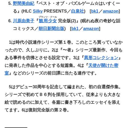
野間美由紀
『ベスト・オブ・パズルゲーム☆はいすくー
る』(HLC
Silky
PRESENTS／
白泉社
) [
bk1
／
amazon
]
プランツ・ドール
川原由美子
『
観用少女
完全版(2)』(眠れぬ夜の奇妙な話
コミックス／
朝日新聞出版
) [
bk1
／
amazon
]
1は時代小説連作シリーズ第１巻。このところ買っていなか
ったので、久しぶりに。2は『〜者』シリーズ最新作、今回も
ある事件を彷彿とさせる設定です。3は『
異形コレクション
』
に発表した作品を中心とする短篇集。4は『
天使が開けた密
室
』などのシリーズの前日譚に当たる連作です。
5はデビュー30周年を記念して編まれた、初の自選傑作集。
シリーズで初めてＢ６判を採用していて、従来よりも大きな
絵で読めるのに加えて、各篇に書き下ろしのエッセイを添え
てます。6は復刻完全版の第２巻。