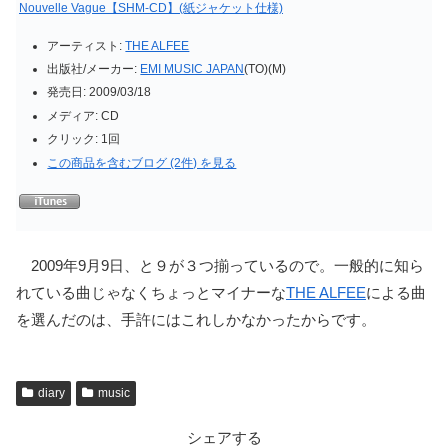
Nouvelle Vague【SHM-CD】(紙ジャケット仕様)
アーティスト:
THE ALFEE
出版社/メーカー:
EMI MUSIC JAPAN
(TO)(M)
発売日:
2009/03/18
メディア:
CD
クリック
: 1回
この商品を含むブログ (2件) を見る
2009年9月9日、と９が３つ揃っているので。一般的に知ら
れている曲じゃなくちょっとマイナーな
THE ALFEE
による曲
を選んだのは、手許にはこれしかなかったからです。
diary
music
シェアする