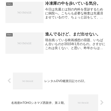
冷凍庫の中を歩いている気分。
diary
今日は先週とは別の内科を受診するため
に病院へ。こちらも必要な検査は先週済
ませているので、ちょっと話をして、処
方箋を出してもらって終了。 すぐ近く
にある行きつけの薬局で処方してもらっ
たあと、母に頼まれていた猫草探しに近
くの花屋をまわる――つも...
進んでるけど、まだ出せない。
diary
現在残っている映画感想の宿題、いちば
ん古いものが2015年1月のもの。さすがに
これは良くない、と思い、昨年からは出
来るだけ新作はさっさと書き上げるよう
にしてますが、その傍ら、ちょっとずつ
古い感想にも手をつけているわけで。
それでも火曜日以降...
レンタルDVD鑑賞日記その22。
名画座inTOHOシネマズ西新井、第２期。