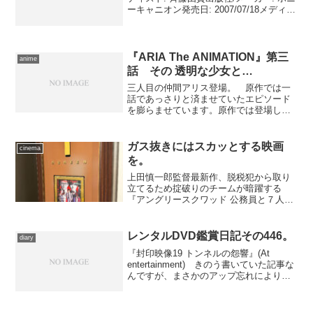
ーキャニオン発売日: 2007/07/18メディ
ア: CD購入: 1人 クリック: 26回この商品
を含むブログ (7件) を見る 今日はこれ
しかありません...
『ARIA The ANIMATION』第三
anime
話 その 透明な少女と…
三人目の仲間アリス登場。 原作では一
話であっさりと済ませていたエピソード
を膨らませています。原作では登場した
という覚えもないアリスの学生生活や友
人、後輩の姿を描いているのが非常に新
鮮です。友達に「もうちょっと笑ったほ
ガス抜きにはスカッとする映画
cinema
うがいいよ」と言われて、...
を。
上田慎一郎監督最新作、脱税犯から取り
立てるため掟破りのチームが暗躍する
『アングリースクワッド 公務員と７人の
詐欺師』を鑑賞。想像以上の爽快感。
レンタルDVD鑑賞日記その446。
diary
『封印映像19 トンネルの怨響』(At
entertainment) きのう書いていた記事な
んですが、まさかのアップ忘れにより本
日アップ。だいぶ久々に借りました、シ
リーズ第19巻。突如姿を消した女性の部
屋に残されていた奇妙な映像“鏡中”、い...