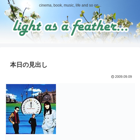
cinema, book, music, life and so on...
本日の見出し
2009.09.09