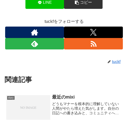
LINE
コピー
tuckfをフォローする
tuckf
関連記事
最近のmixi
diary
どうもマナーを根本的に理解していない
人間がやたら増えた気がします。自分の
日記への書き込みと、コミュニティへの
書き込みをまったく同じノリでやって反
感を買って逆ギレ、というパターンを数
回立て続けに見てます。逆ギレしなくて