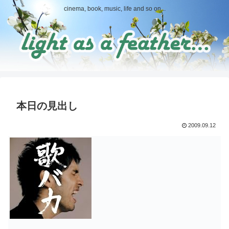
cinema, book, music, life and so on...
本日の見出し
2009.09.12