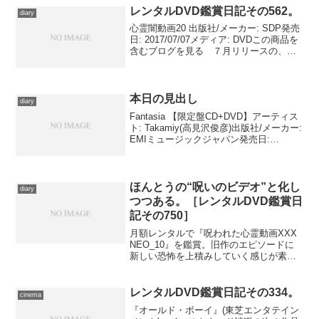
も、何が問題なのか最後ま...
レンタルDVD鑑賞日記その562。
diary
心霊闇動画20 出版社/メーカー: SDP発売
日: 2017/07/07メディア: DVDこの商品を
含むブログを見る ７月リリースの、心
霊動画限定によるシリーズ第20巻。公園
のあちこちに縛りつけられた人形を撮っ
ていると思わぬものまで撮れてし...
本日の見出し
diary
Fantasia 【限定盤CD+DVD】アーティス
ト: Takamiy(高見沢俊彦)出版社/メーカー:
EMIミュージックジャパン発売日:
2010/08/25メディア: CD購入: 4人 クリッ
ク: 42回この商品を含むブログ (9件) ...
ほんとうの“呪いのビデオ”と化し
diary
つつある。［レンタルDVD鑑賞日
記その750］
月額レンタルで『呪われた心霊動画XXX
NEO_10』を鑑賞。旧作のエピソードに
新しい恐怖を上積みしていく感じが素
敵。
レンタルDVD鑑賞日記その334。
cinema
『オールド・ボーイ』(東芝エンタテイン