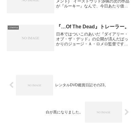
メント) イーストウッド渉猟の次の作品
が『ルーキー』なんで、今日あたり借り
てきてさっさと観よう、と思っていたの
に、何故か観たのは『オールド・ボー
イ』だったという……たまたま月額レン
タルで出て来たのがこれ...
『…Of The Dead』トレーラー。
cinema
日本ではついこのあいだ『ダイアリー・
オブ・ザ・デッド』の公開が済んだばっ
かりのジョージ・Ａ・ロメロ監督です
が、早くも最新作のトレーラーが公表さ
れました。こちら。孤島を舞台にした作
品であるとかそういうことよりも、輸入
した場合の邦題はどーするん...
レンタルDVD鑑賞日記その23。
白が黒になりました。